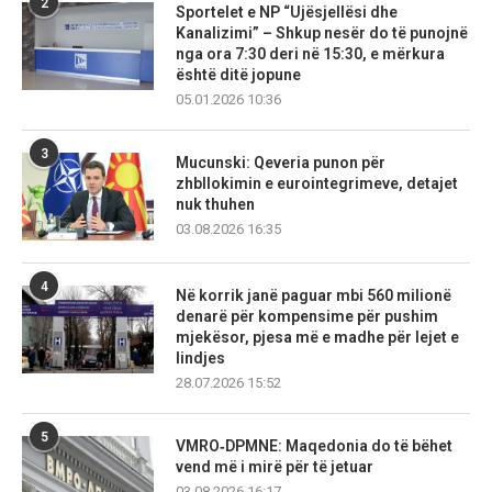
2
Sportelet e NP “Ujësjellësi dhe
Kanalizimi” – Shkup nesër do të punojnë
nga ora 7:30 deri në 15:30, e mërkura
është ditë jopune
05.01.2026 10:36
3
Mucunski: Qeveria punon për
zhbllokimin e eurointegrimeve, detajet
nuk thuhen
03.08.2026 16:35
4
Në korrik janë paguar mbi 560 milionë
denarë për kompensime për pushim
mjekësor, pjesa më e madhe për lejet e
lindjes
28.07.2026 15:52
5
VMRO‑DPMNE: Maqedonia do të bëhet
vend më i mirë për të jetuar
03.08.2026 16:17