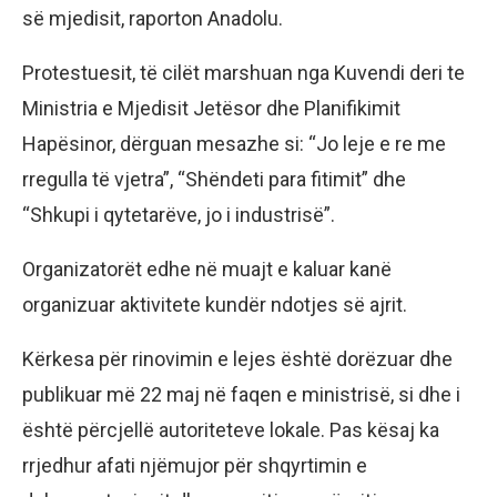
së mjedisit, raporton Anadolu.
Protestuesit, të cilët marshuan nga Kuvendi deri te
Ministria e Mjedisit Jetësor dhe Planifikimit
Hapësinor, dërguan mesazhe si: “Jo leje e re me
rregulla të vjetra”, “Shëndeti para fitimit” dhe
“Shkupi i qytetarëve, jo i industrisë”.
Organizatorët edhe në muajt e kaluar kanë
organizuar aktivitete kundër ndotjes së ajrit.
Kërkesa për rinovimin e lejes është dorëzuar dhe
publikuar më 22 maj në faqen e ministrisë, si dhe i
është përcjellë autoriteteve lokale. Pas kësaj ka
rrjedhur afati njëmujor për shqyrtimin e