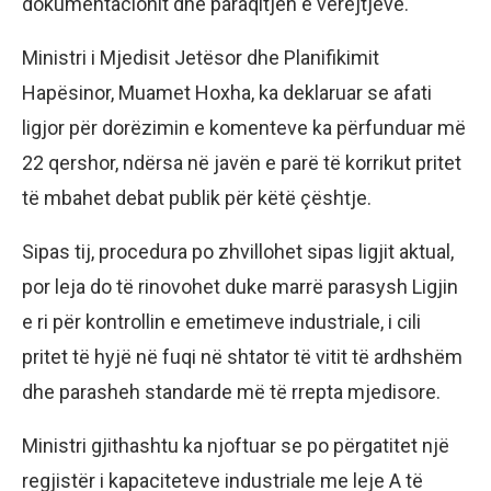
dokumentacionit dhe paraqitjen e vërejtjeve.
Ministri i Mjedisit Jetësor dhe Planifikimit
Hapësinor, Muamet Hoxha, ka deklaruar se afati
ligjor për dorëzimin e komenteve ka përfunduar më
22 qershor, ndërsa në javën e parë të korrikut pritet
të mbahet debat publik për këtë çështje.
Sipas tij, procedura po zhvillohet sipas ligjit aktual,
por leja do të rinovohet duke marrë parasysh Ligjin
e ri për kontrollin e emetimeve industriale, i cili
pritet të hyjë në fuqi në shtator të vitit të ardhshëm
dhe parasheh standarde më të rrepta mjedisore.
Ministri gjithashtu ka njoftuar se po përgatitet një
regjistër i kapaciteteve industriale me leje A të