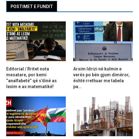
POSTIMET E FUNDIT
Editorial / Rritet nota
Arsim Idrizi në kulmin e
mesatare, por kemi
verës po bën gjum dimëror,
“analfabetë” që s’dinë as
është rrethuar me tabela
lexim e as matematikë!
pa...