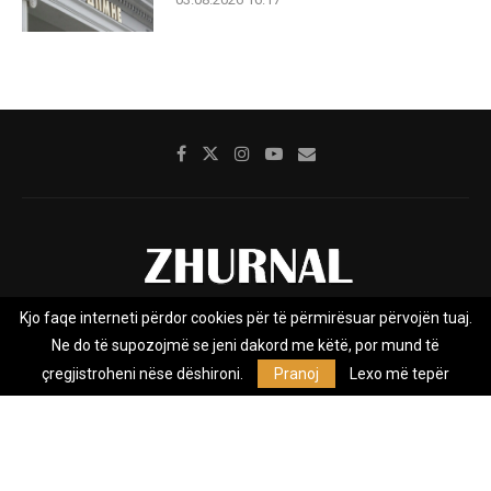
Kjo faqe interneti përdor cookies për të përmirësuar përvojën tuaj.
Rreth nesh
Impresumi
Marketing
Kontakt
Ne do të supozojmë se jeni dakord me këtë, por mund të
Privacy Policy
çregjistroheni nëse dëshironi.
Pranoj
Lexo më tepër
Zhurnal.mk është Agjenci e Lajmeve e pavarur, e themeluar në vitin
2009, që e mbulon Maqedoninë, Kosovën, Shqipërinë edhe lajmet
nga bota.
@2026 - All Right Reserved. Designed and Developed by