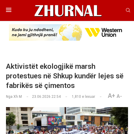
Aktivistët ekologjikë marsh
protestues në Shkup kundër lejes së
fabrikës së çimentos
A+
A-
Nga
Xh M
23.06.2026 22:54
1,810
e lexuar