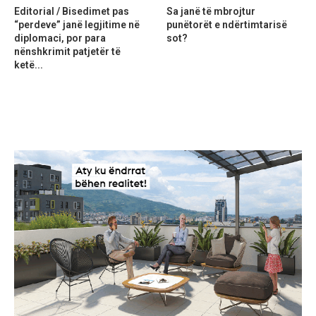
Editorial / Bisedimet pas
Sa janë të mbrojtur
“perdeve” janë legjitime në
punëtorët e ndërtimtarisë
diplomaci, por para
sot?
nënshkrimit patjetër të
ketë...