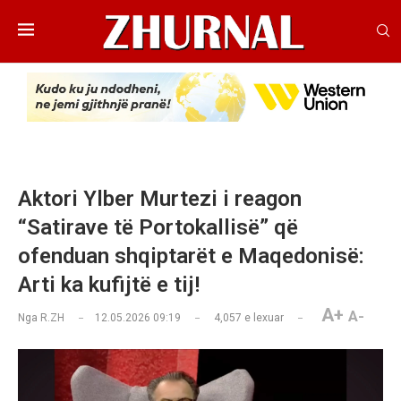
Aktori Ylber Murtezi i reagon
“Satirave të Portokallisë” që
ofenduan shqiptarët e Maqedonisë:
Arti ka kufijtë e tij!
A+
A-
Nga
R.ZH
12.05.2026 09:19
4,057
e lexuar