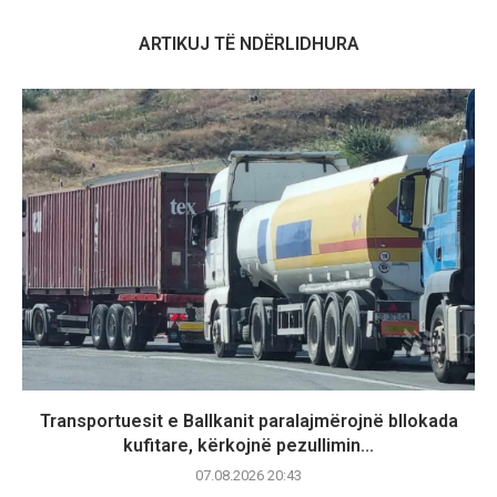
ARTIKUJ TË NDËRLIDHURA
Transportuesit e Ballkanit paralajmërojnë bllokada
kufitare, kërkojnë pezullimin...
07.08.2026 20:43