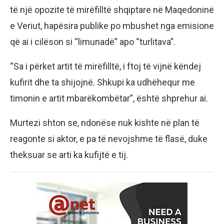
të një opozite të mirëfilltë shqiptare në Maqedoninë
e Veriut, hapësira publike po mbushet nga emisione
që ai i cilëson si “limunadë” apo “turlitava”.
“Sa i përket artit të mirëfilltë, i ftoj të vijnë këndej
kufirit dhe ta shijojnë. Shkupi ka udhëhequr me
timonin e artit mbarëkombëtar”, është shprehur ai.
Murtezi shton se, ndonëse nuk kishte në plan të
reagonte si aktor, e pa të nevojshme të flasë, duke
theksuar se arti ka kufijtë e tij.