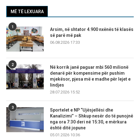
MË TË LEXUARA
1
Arsim, në shtator 4.900 nxënës të klasës
së parë më pak
06.08.2026 17:33
2
Në korrik janë paguar mbi 560 milionë
denarë për kompensime për pushim
mjekësor, pjesa më e madhe për lejet e
lindjes
28.07.2026 15:52
3
Sportelet e NP “Ujësjellësi dhe
Kanalizimi” – Shkup nesër do të punojnë
nga ora 7:30 deri në 15:30, e mërkura
është ditë jopune
05.01.2026 10:36