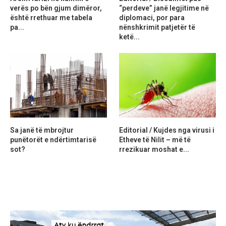
verës po bën gjum dimëror,
“perdeve” janë legjitime në
është rrethuar me tabela
diplomaci, por para
pa...
nënshkrimit patjetër të
ketë...
Sa janë të mbrojtur
Editorial / Kujdes nga virusi i
punëtorët e ndërtimtarisë
Etheve të Nilit – më të
sot?
rrezikuar moshat e...