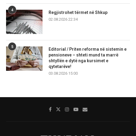
4
Regjistrohet tërmet në Shkup
02.08.2026 22:34
5
Editorial / Priten reforma në sistemin e
pensioneve – shteti mund ta marrë
shtyllën e dytë nga kursimet e
qytetarëve!
03.08.2026 15:00