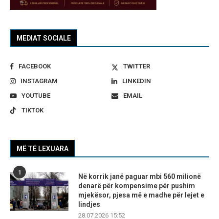
MEDIAT SOCIALE
FACEBOOK
TWITTER
INSTAGRAM
LINKEDIN
YOUTUBE
EMAIL
TIKTOK
MË TË LEXUARA
1
Në korrik janë paguar mbi 560 milionë
denarë për kompensime për pushim
mjekësor, pjesa më e madhe për lejet e
lindjes
28.07.2026 15:52