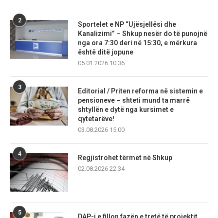
2
Sportelet e NP “Ujësjellësi dhe
Kanalizimi” – Shkup nesër do të punojnë
nga ora 7:30 deri në 15:30, e mërkura
është ditë jopune
05.01.2026 10:36
3
Editorial / Priten reforma në sistemin e
pensioneve – shteti mund ta marrë
shtyllën e dytë nga kursimet e
qytetarëve!
03.08.2026 15:00
4
Regjistrohet tërmet në Shkup
02.08.2026 22:34
5
DAP-i e fillon fazën e tretë të projektit