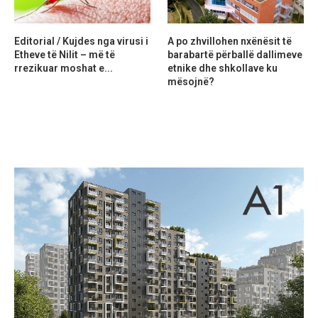
Editorial / Kujdes nga virusi i
A po zhvillohen nxënësit të
Etheve të Nilit – më të
barabartë përballë dallimeve
rrezikuar moshat e...
etnike dhe shkollave ku
mësojnë?