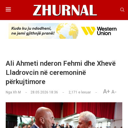
Ali Ahmeti nderon Fehmi dhe Xhevë
Lladrovcin në ceremoninë
përkujtimore
A+
A-
Nga
Xh M
28.05.2026 18:36
2,171
e lexuar