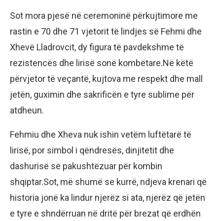
Sot mora pjesë në ceremoninë përkujtimore me
rastin e 70 dhe 71 vjetorit të lindjes së Fehmi dhe
Xhevë Lladrovcit, dy figura të pavdekshme të
rezistencës dhe lirisë sonë kombëtare.Në këtë
përvjetor të veçantë, kujtova me respekt dhe mall
jetën, guximin dhe sakrificën e tyre sublime për
atdheun.
Fehmiu dhe Xheva nuk ishin vetëm luftëtarë të
lirisë, por simbol i qëndresës, dinjitetit dhe
dashurisë së pakushtëzuar për kombin
shqiptar.Sot, më shumë se kurrë, ndjeva krenari që
historia jonë ka lindur njerëz si ata, njerëz që jetën
e tyre e shndërruan në dritë për brezat që erdhën