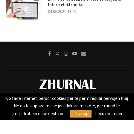
fatura elektronike
04.06.2026 13:52
Kjo faqe interneti përdor cookies për të përmirësuar përvojën tuaj.
Rreth nesh
Impresumi
Marketing
Kontakt
Ne do të supozojmë se jeni dakord me këtë, por mund të
Privacy Policy
çregjistroheni nëse dëshironi.
Pranoj
Lexo më tepër
Zhurnal.mk është Agjenci e Lajmeve e pavarur, e themeluar në vitin
2009, që e mbulon Maqedoninë, Kosovën, Shqipërinë edhe lajmet
nga bota.