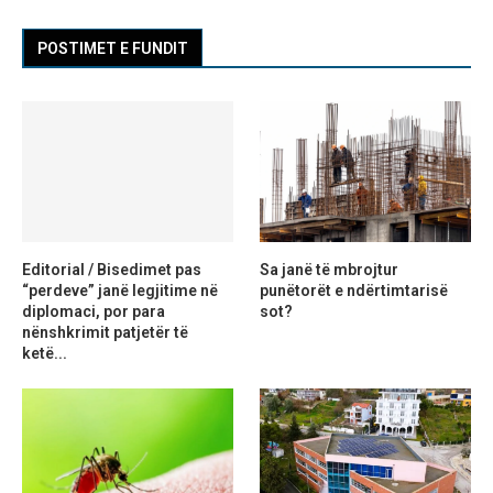
POSTIMET E FUNDIT
Editorial / Bisedimet pas
Sa janë të mbrojtur
“perdeve” janë legjitime në
punëtorët e ndërtimtarisë
diplomaci, por para
sot?
nënshkrimit patjetër të
ketë...