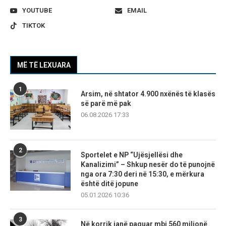
YOUTUBE
EMAIL
TIKTOK
MË TË LEXUARA
1
Arsim, në shtator 4.900 nxënës të klasës
së parë më pak
06.08.2026 17:33
2
Sportelet e NP “Ujësjellësi dhe
Kanalizimi” – Shkup nesër do të punojnë
nga ora 7:30 deri në 15:30, e mërkura
është ditë jopune
05.01.2026 10:36
3
Në korrik janë paguar mbi 560 milionë