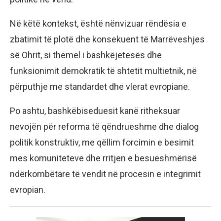
Në këtë kontekst, është nënvizuar rëndësia e
zbatimit të plotë dhe konsekuent të Marrëveshjes
së Ohrit, si themel i bashkëjetesës dhe
funksionimit demokratik të shtetit multietnik, në
përputhje me standardet dhe vlerat evropiane.
Po ashtu, bashkëbiseduesit kanë ritheksuar
nevojën për reforma të qëndrueshme dhe dialog
politik konstruktiv, me qëllim forcimin e besimit
mes komuniteteve dhe rritjen e besueshmërisë
ndërkombëtare të vendit në procesin e integrimit
evropian.