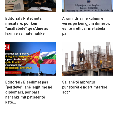
Editorial / Rritet nota
Arsim Idrizi në kulmin e
mesatare, por kemi
verës po bën gjum dimëror,
“analfabetë” që s’dinë as
është rrethuar me tabela
lexim e as matematikë!
pa...
Editorial / Bisedimet pas
Sa janë të mbrojtur
“perdeve” janë legjitime në
punëtorët e ndërtimtarisë
diplomaci, por para
sot?
nënshkrimit patjetër të
ketë...