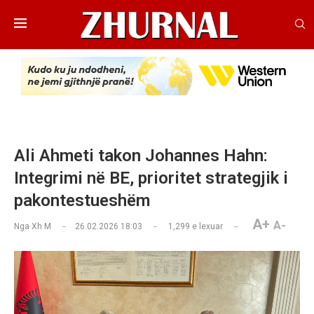
Ali Ahmeti takon Johannes Hahn:
Integrimi në BE, prioritet strategjik i
pakontestueshëm
A+
A-
Nga
Xh M
26.02.2026 18:03
1,299
e lexuar