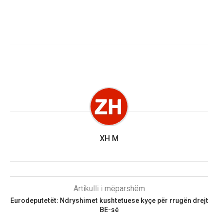
XH M
Artikulli i mëparshëm
Eurodeputetët: Ndryshimet kushtetuese kyçe për rrugën drejt
BE-së