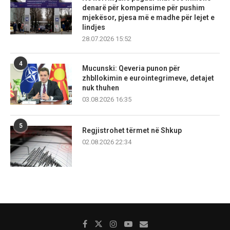
denarë për kompensime për pushim
mjekësor, pjesa më e madhe për lejet e
lindjes
28.07.2026 15:52
4
Mucunski: Qeveria punon për
zhbllokimin e eurointegrimeve, detajet
nuk thuhen
03.08.2026 16:35
5
Regjistrohet tërmet në Shkup
02.08.2026 22:34