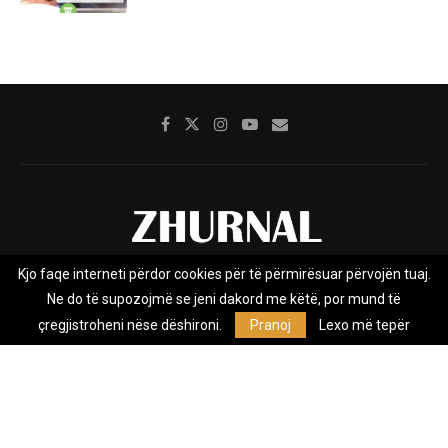
Kjo faqe interneti përdor cookies për të përmirësuar përvojën tuaj.
Rreth nesh
Impresumi
Marketing
Kontakt
Ne do të supozojmë se jeni dakord me këtë, por mund të
Privacy Policy
çregjistroheni nëse dëshironi.
Pranoj
Lexo më tepër
Zhurnal.mk është Agjenci e Lajmeve e pavarur, e themeluar në vitin
2009, që e mbulon Maqedoninë, Kosovën, Shqipërinë edhe lajmet
nga bota.
@2026 - All Right Reserved. Designed and Developed by
Anet.Com.Mk