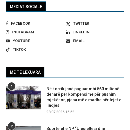
MEDIAT SOCIALE
FACEBOOK
TWITTER
INSTAGRAM
LINKEDIN
YOUTUBE
EMAIL
TIKTOK
MË TË LEXUARA
1
Në korrik janë paguar mbi 560 milionë
denarë për kompensime për pushim
mjekësor, pjesa më e madhe për lejet e
lindjes
28.07.2026 15:52
2
Sportelet e NP “Ujësjellësi dhe