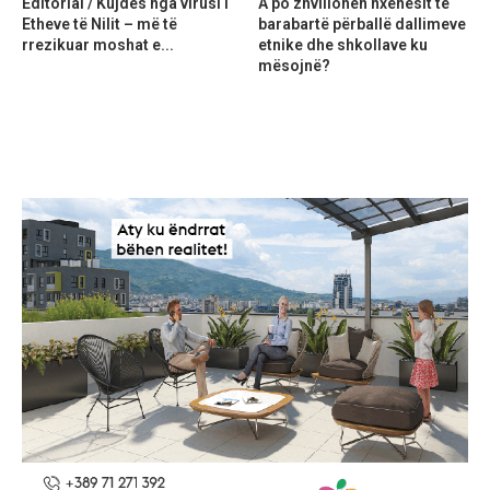
Editorial / Kujdes nga virusi i
A po zhvillohen nxënësit të
Etheve të Nilit – më të
barabartë përballë dallimeve
rrezikuar moshat e...
etnike dhe shkollave ku
mësojnë?