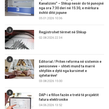
Kanalizimi” – Shkup nesër do të punojnë
nga ora 7:30 deri në 15:30, e mërkura
është ditë jopune
05.01.2026 10:36
3
Regjistrohet tërmet në Shkup
02.08.2026 22:34
4
Editorial / Priten reforma në sistemin e
pensioneve – shteti mund ta marrë
shtyllën e dytë nga kursimet e
qytetarëve!
03.08.2026 15:00
5
DAP-i e fillon fazën e tretë të projektit
fatura elektronike
04.06.2026 13:52