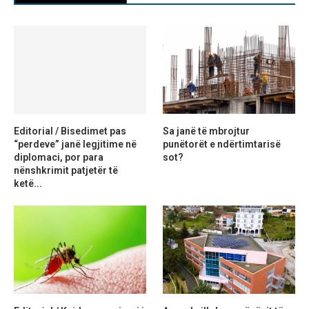
Editorial / Bisedimet pas
Sa janë të mbrojtur
“perdeve” janë legjitime në
punëtorët e ndërtimtarisë
diplomaci, por para
sot?
nënshkrimit patjetër të
ketë...