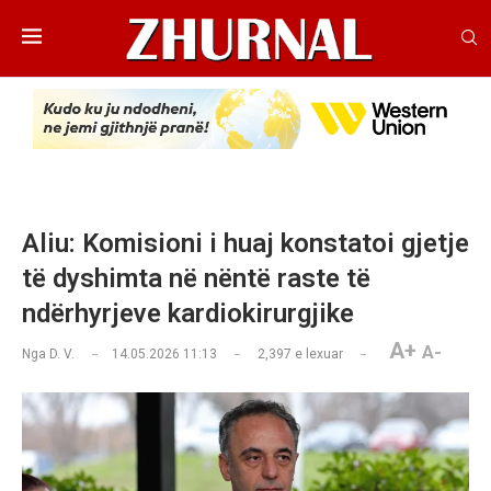
Aliu: Komisioni i huaj konstatoi gjetje
të dyshimta në nëntë raste të
ndërhyrjeve kardiokirurgjike
A+
A-
Nga
D. V.
14.05.2026 11:13
2,397
e lexuar