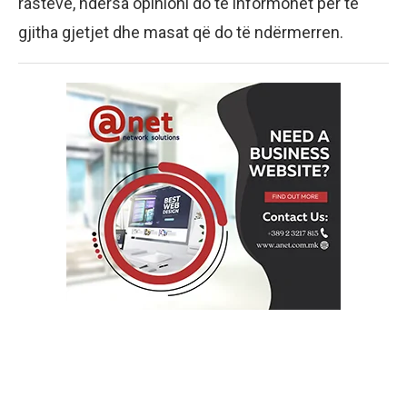
rasteve, ndërsa opinioni do të informohet për të
gjitha gjetjet dhe masat që do të ndërmerren.