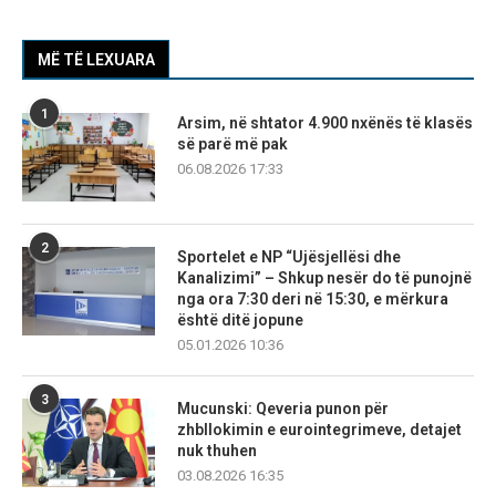
MË TË LEXUARA
1
Arsim, në shtator 4.900 nxënës të klasës
së parë më pak
06.08.2026 17:33
2
Sportelet e NP “Ujësjellësi dhe
Kanalizimi” – Shkup nesër do të punojnë
nga ora 7:30 deri në 15:30, e mërkura
është ditë jopune
05.01.2026 10:36
3
Mucunski: Qeveria punon për
zhbllokimin e eurointegrimeve, detajet
nuk thuhen
03.08.2026 16:35