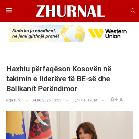
Haxhiu përfaqëson Kosovën në
takimin e liderëve të BE-së dhe
Ballkanit Perëndimor
A+
A-
Nga
D. V.
04.06.2026 13:55
1,717
e lexuar