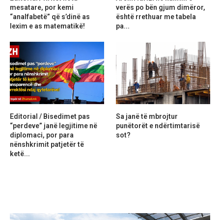
mesatare, por kemi
verës po bën gjum dimëror,
“analfabetë” që s’dinë as
është rrethuar me tabela
lexim e as matematikë!
pa...
Editorial / Bisedimet pas
Sa janë të mbrojtur
“perdeve” janë legjitime në
punëtorët e ndërtimtarisë
diplomaci, por para
sot?
nënshkrimit patjetër të
ketë...