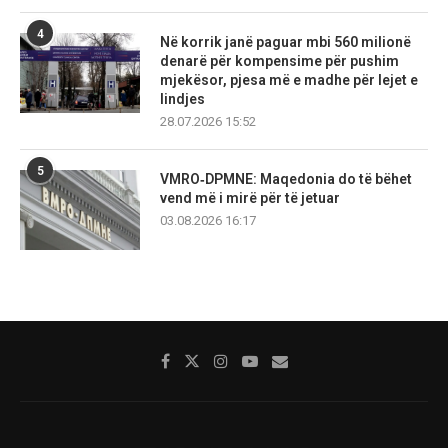
4
Në korrik janë paguar mbi 560 milionë
denarë për kompensime për pushim
mjekësor, pjesa më e madhe për lejet e
lindjes
28.07.2026 15:52
5
VMRO‑DPMNE: Maqedonia do të bëhet
vend më i mirë për të jetuar
03.08.2026 16:17