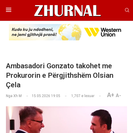
Ambasadori Gonzato takohet me
Prokurorin e Përgjithshëm Olsian
Çela
A+
A-
Nga
Xh M
15.05.2026 19:05
1,707
e lexuar