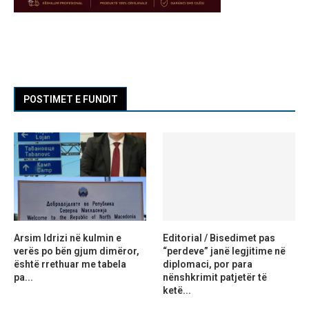
POSTIMET E FUNDIT
Arsim Idrizi në kulmin e
Editorial / Bisedimet pas
verës po bën gjum dimëror,
“perdeve” janë legjitime në
është rrethuar me tabela
diplomaci, por para
pa...
nënshkrimit patjetër të
ketë...