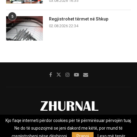
03.08.2026 16:35
5
Regjistrohet tërmet në Shkup
02.08.2026 22:34
Kjo faqe interneti përdor cookies për të përmirësuar përvojën tuaj.
Rreth nesh
Impresumi
Marketing
Kontakt
Ne do të supozojmë se jeni dakord me këtë, por mund të
Privacy Policy
çregjistroheni nëse dëshironi.
Pranoj
Lexo më tepër