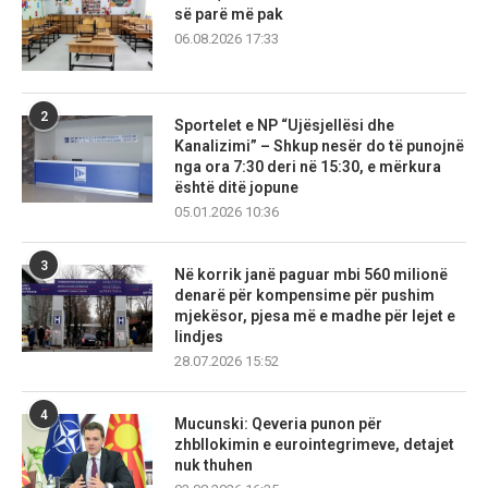
së parë më pak
06.08.2026 17:33
2
Sportelet e NP “Ujësjellësi dhe
Kanalizimi” – Shkup nesër do të punojnë
nga ora 7:30 deri në 15:30, e mërkura
është ditë jopune
05.01.2026 10:36
3
Në korrik janë paguar mbi 560 milionë
denarë për kompensime për pushim
mjekësor, pjesa më e madhe për lejet e
lindjes
28.07.2026 15:52
4
Mucunski: Qeveria punon për
zhbllokimin e eurointegrimeve, detajet
nuk thuhen