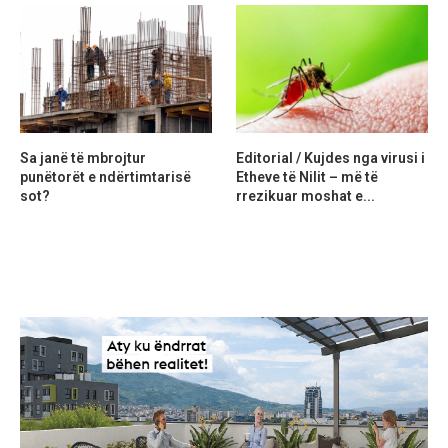
Sa janë të mbrojtur
Editorial / Kujdes nga virusi i
punëtorët e ndërtimtarisë
Etheve të Nilit – më të
sot?
rrezikuar moshat e...