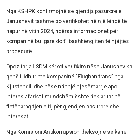
Nga KSHPK konfirmojnë se gjendja pasurore e
Janushevit tashmë po verifikohet në një lëndë të
hapur në vitin 2024, ndërsa informacionet për
kompaninë bullgare do t’i bashkëngjiten të njëjtës
procedurë.
Opozitarja LSDM kërkoi verifikim nëse Janushev ka
qenë i lidhur me kompaninë “Flugban trans” nga
Kjustendili dhe nëse ndonjë pjesëmarrje apo
interes afarist i mundshëm është deklaruar në
fletëparaqitjen e tij për gjendjen pasurore dhe
interesat.
Nga Komisioni Antikorrupsion theksojnë se kanë