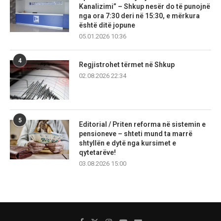
Kanalizimi” – Shkup nesër do të punojnë
nga ora 7:30 deri në 15:30, e mërkura
është ditë jopune
05.01.2026 10:36
4
Regjistrohet tërmet në Shkup
02.08.2026 22:34
5
Editorial / Priten reforma në sistemin e
pensioneve – shteti mund ta marrë
shtyllën e dytë nga kursimet e
qytetarëve!
03.08.2026 15:00