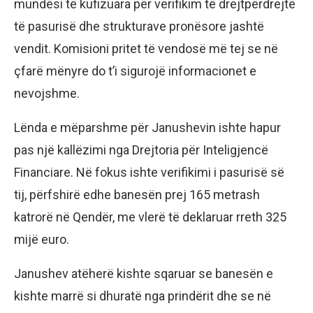
mundësi të kufizuara për verifikim të drejtpërdrejtë
të pasurisë dhe strukturave pronësore jashtë
vendit. Komisioni pritet të vendosë më tej se në
çfarë mënyre do t’i sigurojë informacionet e
nevojshme.
Lënda e mëparshme për Janushevin ishte hapur
pas një kallëzimi nga Drejtoria për Inteligjencë
Financiare. Në fokus ishte verifikimi i pasurisë së
tij, përfshirë edhe banesën prej 165 metrash
katrorë në Qendër, me vlerë të deklaruar rreth 325
mijë euro.
Janushev atëherë kishte sqaruar se banesën e
kishte marrë si dhuratë nga prindërit dhe se në