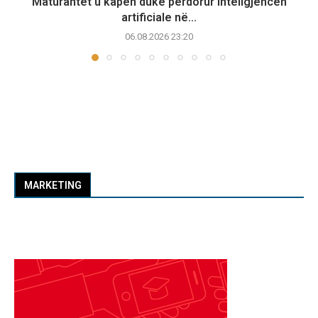
Maturantët u kapën duke përdorur inteligjencën
artificiale në...
06.08.2026 23:20
MARKETING