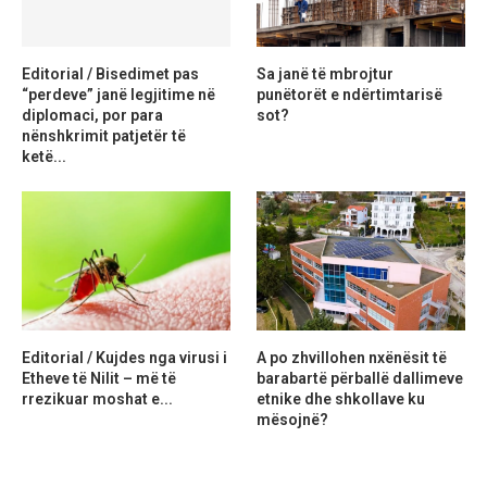
Editorial / Bisedimet pas
Sa janë të mbrojtur
“perdeve” janë legjitime në
punëtorët e ndërtimtarisë
diplomaci, por para
sot?
nënshkrimit patjetër të
ketë...
Editorial / Kujdes nga virusi i
A po zhvillohen nxënësit të
Etheve të Nilit – më të
barabartë përballë dallimeve
rrezikuar moshat e...
etnike dhe shkollave ku
mësojnë?