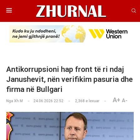
Antikorrupsioni hap front të ri ndaj
Janushevit, nën verifikim pasuria dhe
firma në Bullgari
A+
A-
Nga
Xh M
24.06.2026 22:52
2,368
e lexuar