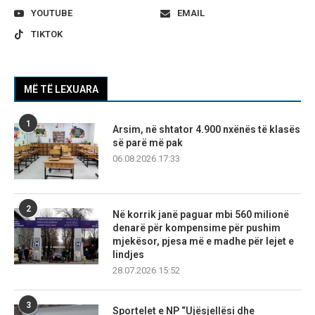
YOUTUBE
EMAIL
TIKTOK
MË TË LEXUARA
1
Arsim, në shtator 4.900 nxënës të klasës
së parë më pak
06.08.2026 17:33
2
Në korrik janë paguar mbi 560 milionë
denarë për kompensime për pushim
mjekësor, pjesa më e madhe për lejet e
lindjes
28.07.2026 15:52
3
Sportelet e NP “Ujësjellësi dhe