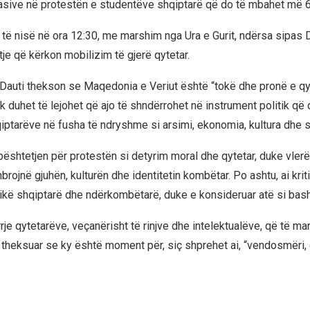
sive në protestën e studentëve shqiptarë që do të mbahet më 6 
 të nisë në ora 12:30, me marshim nga Ura e Gurit, ndërsa sipas Da
je që kërkon mobilizim të gjerë qytetar.
j, Dauti thekson se Maqedonia e Veriut është “tokë dhe pronë e q
nuk duhet të lejohet që ajo të shndërrohet në instrument politik q
qiptarëve në fusha të ndryshme si arsimi, ekonomia, kultura dhe 
bështetjen për protestën si detyrim moral dhe qytetar, duke vler
rojnë gjuhën, kulturën dhe identitetin kombëtar. Po ashtu, ai krit
tikë shqiptarë dhe ndërkombëtarë, duke e konsideruar atë si bash
rrje qytetarëve, veçanërisht të rinjve dhe intelektualëve, që të ma
 theksuar se ky është moment për, siç shprehet ai, “vendosmëri,