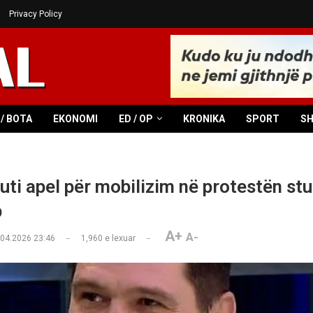
Privacy Policy
/ BOTA
EKONOMI
ED / OP
KRONIKA
SPORT
S
ti apel për mobilizim në protestën st
p
A+
A-
.04.2026 23:46
1,960
e lexuar