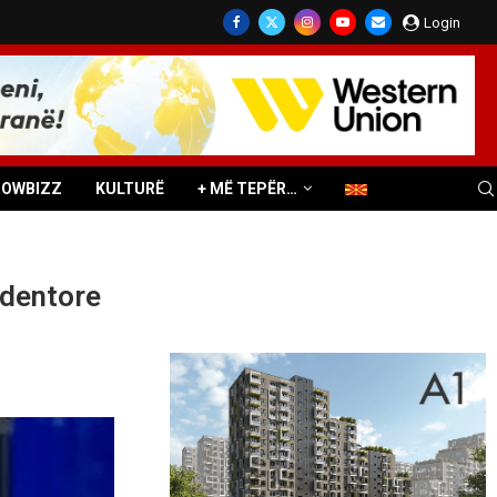
Login
HOWBIZZ
KULTURË
+ MË TEPËR…
udentore