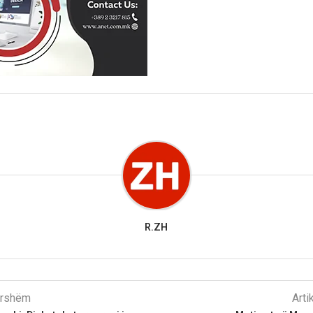
R.ZH
parshëm
Arti