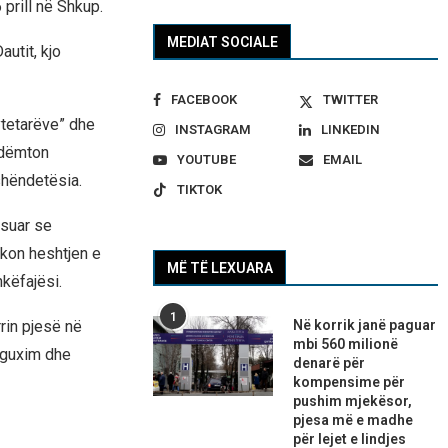
prill në Shkup.
MEDIAT SOCIALE
utit, kjo
FACEBOOK
TWITTER
ytetarëve” dhe
INSTAGRAM
LINKEDIN
ë dëmton
YOUTUBE
EMAIL
shëndetësia.
TIKTOK
ësuar se
ikon heshtjen e
MË TË LEXUARA
këfajësi.
1
rrin pjesë në
Në korrik janë paguar
mbi 560 milionë
 guxim dhe
denarë për
kompensime për
pushim mjekësor,
pjesa më e madhe
për lejet e lindjes