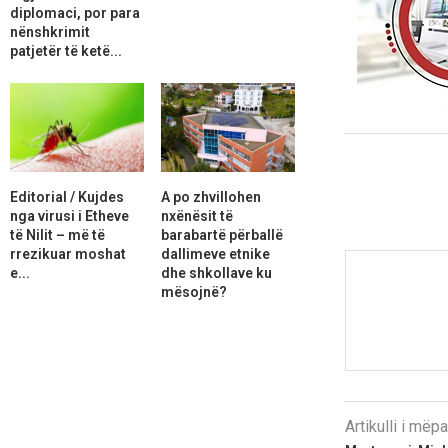
diplomaci, por para
nënshkrimit
patjetër të ketë...
Editorial / Kujdes
A po zhvillohen
nga virusi i Etheve
nxënësit të
të Nilit – më të
barabartë përballë
rrezikuar moshat
dallimeve etnike
e...
dhe shkollave ku
mësojnë?
Artikulli i më