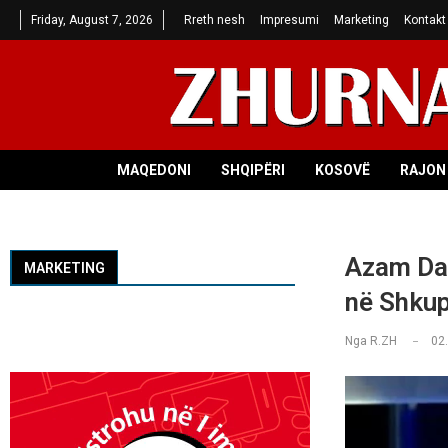
Friday, August 7, 2026
Rreth nesh
Impresumi
Marketing
Kontakt
MAQEDONI
SHQIPËRI
KOSOVË
RAJON 
Azam Dau
MARKETING
në Shku
Nga
R.ZH
02