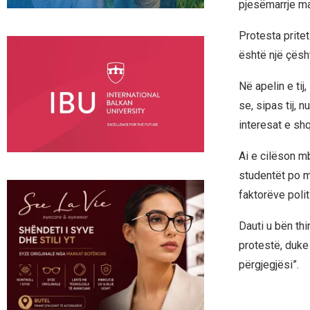
pjesëmarrje ma
Protesta pritet
është një çësht
Në apelin e ti
se, sipas tij, 
interesat e sh
Ai e cilëson m
studentët po mb
faktorëve poli
Dauti u bën thi
protestë, duke
përgjegjësi”.