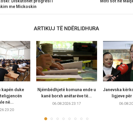
ski: Diskutohet progresi i
Moti sot në Maqe
akim me Mickoskin
ARTIKUJ TË NDËRLIDHURA
u kapën duke
Njëmbëdhjetë komuna ende u
Janevska kërko
teligjencën
kanë borxh anëtarëve të...
ligjeve për
ale në...
06.08.2026 23:17
06.08.2
26 23:20