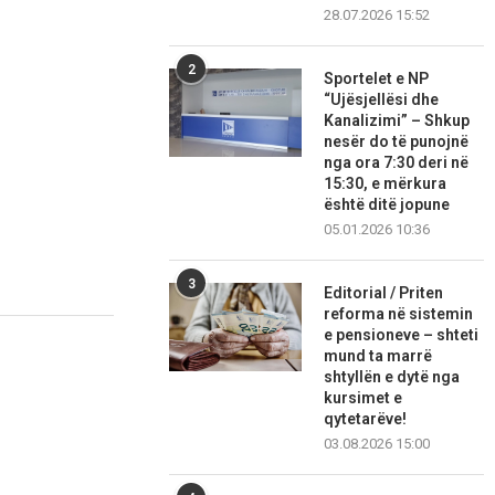
28.07.2026 15:52
2
Sportelet e NP
“Ujësjellësi dhe
Kanalizimi” – Shkup
nesër do të punojnë
nga ora 7:30 deri në
15:30, e mërkura
është ditë jopune
05.01.2026 10:36
3
Editorial / Priten
reforma në sistemin
e pensioneve – shteti
mund ta marrë
shtyllën e dytë nga
kursimet e
qytetarëve!
03.08.2026 15:00