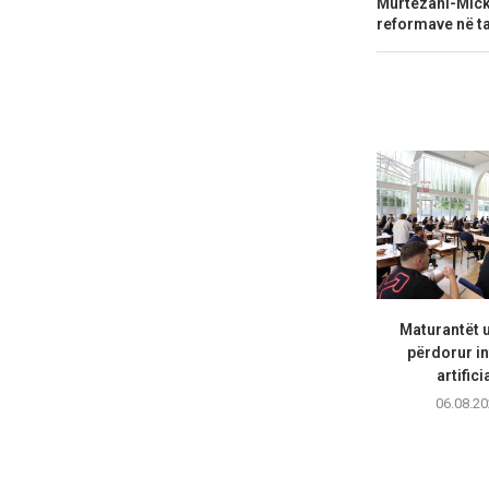
Murtezani-Micko
reformave në t
Maturantët 
përdorur in
artifici
06.08.20