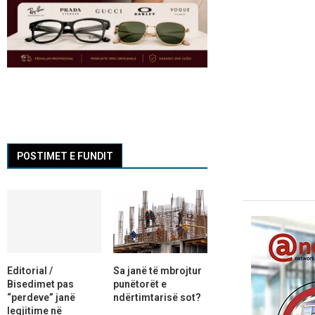
POSTIMET E FUNDIT
Editorial /
Sa janë të mbrojtur
Bisedimet pas
punëtorët e
“perdeve” janë
ndërtimtarisë sot?
legjitime në