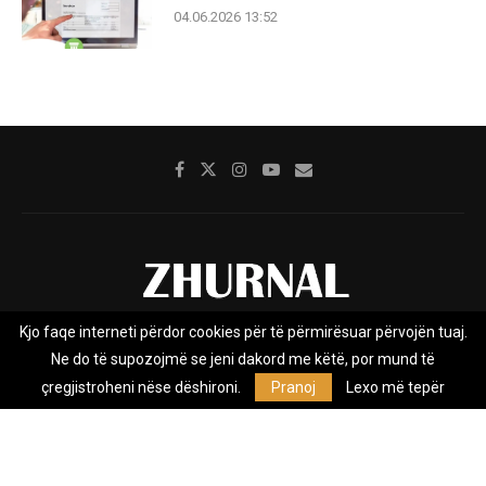
04.06.2026 13:52
Kjo faqe interneti përdor cookies për të përmirësuar përvojën tuaj.
Rreth nesh
Impresumi
Marketing
Kontakt
Ne do të supozojmë se jeni dakord me këtë, por mund të
Privacy Policy
çregjistroheni nëse dëshironi.
Pranoj
Lexo më tepër
Zhurnal.mk është Agjenci e Lajmeve e pavarur, e themeluar në vitin
2009, që e mbulon Maqedoninë, Kosovën, Shqipërinë edhe lajmet
nga bota.