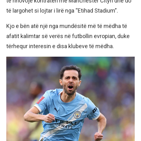
të rinovojë kontratën me Manchester Cityn dhe do
të largohet si lojtar i lirë nga “Etihad Stadium”.
Kjo e bën atë një nga mundësitë më të mëdha të
afatit kalimtar së verës në futbollin evropian, duke
tërhequr interesin e disa klubeve të mëdha.