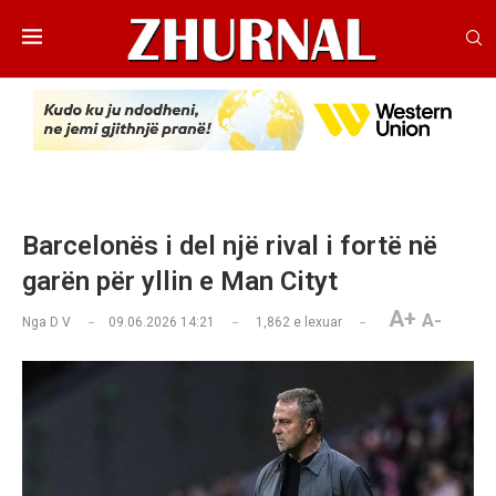
Barcelonës i del një rival i fortë në
garën për yllin e Man Cityt
A+
A-
Nga
D V
09.06.2026 14:21
1,862
e lexuar