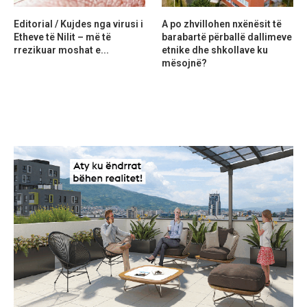
Editorial / Kujdes nga virusi i
A po zhvillohen nxënësit të
Etheve të Nilit – më të
barabartë përballë dallimeve
rrezikuar moshat e...
etnike dhe shkollave ku
mësojnë?