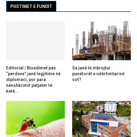
POSTIMET E FUNDIT
Editorial / Bisedimet pas
Sa janë të mbrojtur
“perdeve” janë legjitime në
punëtorët e ndërtimtarisë
diplomaci, por para
sot?
nënshkrimit patjetër të
ketë...