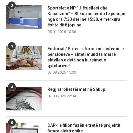
2
Sportelet e NP “Ujësjellësi dhe
Kanalizimi” – Shkup nesër do të punojnë
nga ora 7:30 deri në 15:30, e mërkura
është ditë jopune
05.01.2026 10:36
3
Editorial / Priten reforma në sistemin e
pensioneve – shteti mund ta marrë
shtyllën e dytë nga kursimet e
qytetarëve!
03.08.2026 15:00
4
Regjistrohet tërmet në Shkup
02.08.2026 22:34
5
DAP-i e fillon fazën e tretë të projektit
fatura elektronike