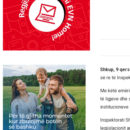
Shkup, 9 qers
së re të Inspek
Me këtë emërim
të ligjeve dhe
institucioneve
Inspektorati Sh
legjislacionit