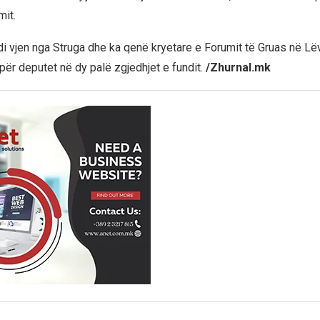
mit.
i vjen nga Struga dhe ka qenë kryetare e Forumit të Gruas në Lë
për deputet në dy palë zgjedhjet e fundit.
/Zhurnal.mk