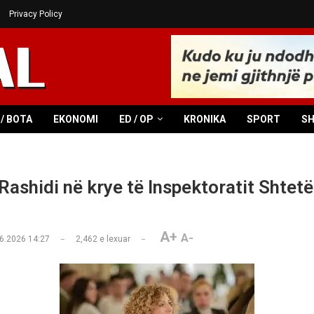
Privacy Policy
/ BOTA
EKONOMI
ED / OP
KRONIKA
SPORT
S
Rashidi në krye të Inspektoratit Shtetë
A+
A-
6.2026 14:27
2,462
e lexuar