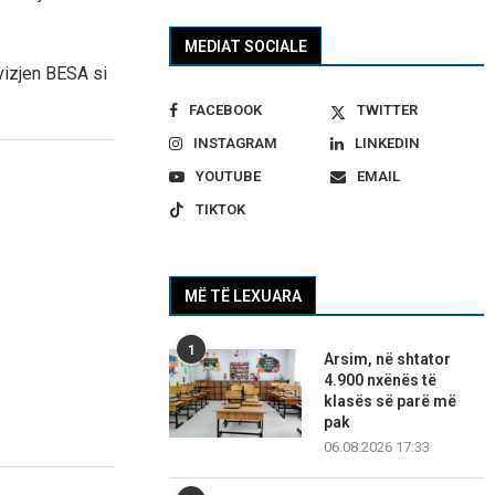
MEDIAT SOCIALE
vizjen BESA si
FACEBOOK
TWITTER
INSTAGRAM
LINKEDIN
YOUTUBE
EMAIL
TIKTOK
MË TË LEXUARA
1
Arsim, në shtator
4.900 nxënës të
klasës së parë më
pak
06.08.2026 17:33