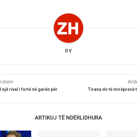
D V
parshëm
Arti
 një rival i fortë në garën për
Tirana do të mirëpresë t
ARTIKUJ TË NDËRLIDHURA