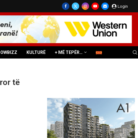
Login
HOWBIZZ
KULTURË
+ MË TEPËR…
ror të