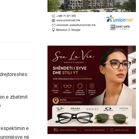
drejtoreshës
en e zbatimit
ë
 respektimin e
 punonjësve në