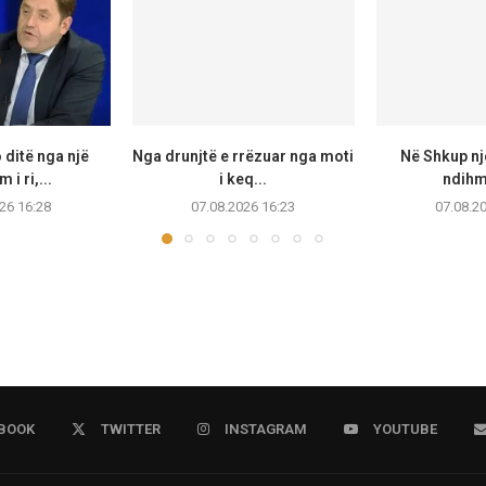
 ditë nga një
Nga drunjtë e rrëzuar nga moti
Në Shkup një
i ri,...
i keq...
ndihmo
26 16:28
07.08.2026 16:23
07.08.2
BOOK
TWITTER
INSTAGRAM
YOUTUBE