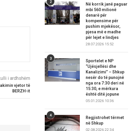
2
Në korrik janë paguar
mbi 560 milionë
denarë për
kompensime për
pushim mjekësor,
pjesa më e madhe
për lejet e lindjes
28.07.2026 15:52
3
Sportelet e NP
“Ujësjellësi dhe
Kanalizimi” – Shkup
nesër do të punojnë
kulli i ardhshëm
nga ora 7:30 deri në
akimin vjetor të
15:30, e mërkura
BERZH-it
është ditë jopune
05.01.2026 10:36
4
Regjistrohet tërmet
në Shkup
02.08.2026 22:34