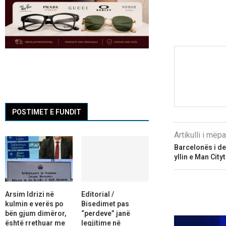
POSTIMET E FUNDIT
Artikulli i më
Barcelonës i del
yllin e Man Cityt
Arsim Idrizi në
Editorial /
kulmin e verës po
Bisedimet pas
bën gjum dimëror,
“perdeve” janë
është rrethuar me
legjitime në