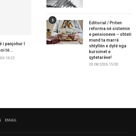
5
Editorial / Priten
reforma në sistemin
e pensioneve – shteti
mund ta marrë
 i panjohur I
Ulet numri i pacientëve në
Kozhuvçank
shtyllën e dytë nga
i të...
Gostivar: Rastet mund...
donacionet
kursimet e
sportin, s
qytetarëve!
026 16:22
07.08.2026 16:19
kult
03.08.2026 15:00
07.08.2
EMAIL