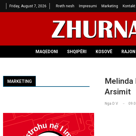
Friday, August 7, 2026
Rreth nesh
Impresumi
Marketing
Kontakt
MAQEDONI
SHQIPËRI
KOSOVË
RAJON 
Melinda 
MARKETING
Arsimit
Nga
D V
09.0