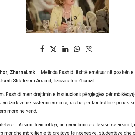
hor, Zhurnal.mk –
Melinda Rashidi është emëruar në pozitën e 
torati Shtetëror i Arsimit, transmeton Zhurnal.
, Rashidi merr drejtimin e institucionit përgjegjës për mbikëqyrj
 standardeve në sistemin arsimor, si dhe për kontrollin e punës s
 arsimore në vend.
tetëror i Arsimit luan rol kyç në garantimin e cilësisë së arsimit,
 arsimor dhe mbrojtjen e të drejtave të nxënësve, studentëve dhe