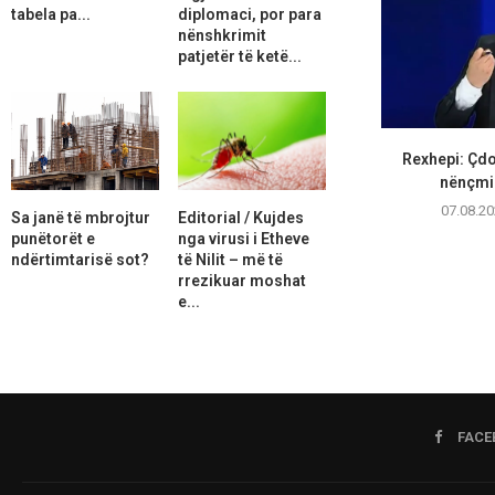
tabela pa...
diplomaci, por para
nënshkrimit
patjetër të ketë...
Rexhepi: Çdo
nënçmim 
07.08.20
Sa janë të mbrojtur
Editorial / Kujdes
punëtorët e
nga virusi i Etheve
ndërtimtarisë sot?
të Nilit – më të
rrezikuar moshat
e...
FACE