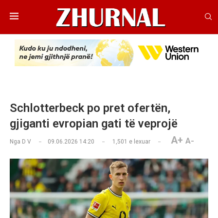
Schlotterbeck po pret ofertën,
gjiganti evropian gati të veprojë
A+
A-
Nga
D V
09.06.2026 14:20
1,501
e lexuar