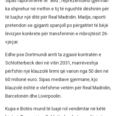
Sipas raportimeve të “Bild”, reprezentuesi gjerman
ka shprehur në rrethin e tij të ngushtë dëshirën për
të luajtur një ditë për Real Madridin. Madje, raporti
pretendon se gjiganti spanjoll po përgatitet të bëjë
lëvizjen konkrete për transferimin e mbrojtësit 26-
vjeçar.
Edhe pse Dortmundi arriti ta zgjasë kontratën e
Schlotterbeck deri në vitin 2031, marrëveshja
përfshin një klauzolë lirimi që varion nga 50 deri në
60 milionë euro. Sipas mediave gjermane, kjo
klauzolë është e vlefshme vetëm për Real Madridin,
Barcelonën dhe Liverpoolin.
Kupa e Botës mund të luajë rol vendimtar në këtë