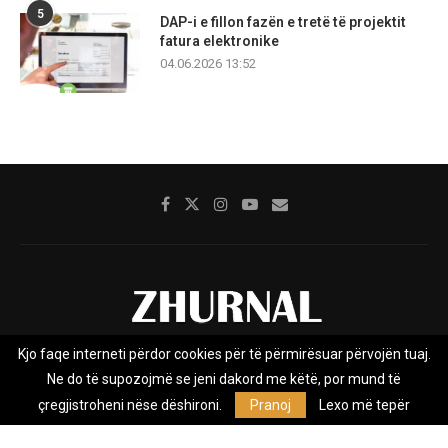
5
DAP-i e fillon fazën e tretë të projektit
fatura elektronike
04.06.2026 13:52
Kjo faqe interneti përdor cookies për të përmirësuar përvojën tuaj.
Rreth nesh
Impresumi
Marketing
Kontakt
Ne do të supozojmë se jeni dakord me këtë, por mund të
Privacy Policy
çregjistroheni nëse dëshironi.
Pranoj
Lexo më tepër
Zhurnal.mk është Agjenci e Lajmeve e pavarur, e themeluar në vitin
2009, që e mbulon Maqedoninë, Kosovën, Shqipërinë edhe lajmet