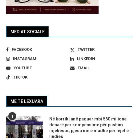
MEDIAT SOCIALE
FACEBOOK
TWITTER
INSTAGRAM
LINKEDIN
YOUTUBE
EMAIL
TIKTOK
MË TË LEXUARA
1
Në korrik janë paguar mbi 560 milionë
denarë për kompensime për pushim
mjekësor, pjesa më e madhe për lejet e
lindjes