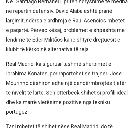
Në “Santiago Bernabeu” priten ndryshime të mëdha
në repartin defensiv. David Alaba është pranë
largimit, ndërsa e ardhmja e Raul Asencios mbetet
e paqartë. Përveç kësaj, problemet e shpeshta me
lëndime të Éder Militãos kanë shtyrë drejtuesit e
klubit të kërkojnë alternativa të reja.
Real Madridi ka siguruar tashmë shërbimet e
Ibrahima Konates, por raportohet se trajneri Jose
Mourinho dëshiron edhe një qendërmbrojtës tjetër
të nivelit të lartë. Schlotterbeck shihet si profili ideal
dhe ka marrë vlerësime pozitive nga tekniku
portugez.
Tani mbetet të shihet nëse Real Madridi do të