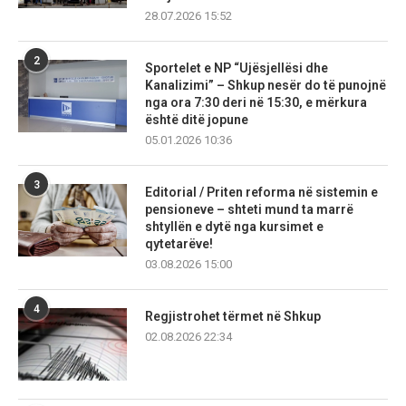
28.07.2026 15:52
2
Sportelet e NP “Ujësjellësi dhe
Kanalizimi” – Shkup nesër do të punojnë
nga ora 7:30 deri në 15:30, e mërkura
është ditë jopune
05.01.2026 10:36
3
Editorial / Priten reforma në sistemin e
pensioneve – shteti mund ta marrë
shtyllën e dytë nga kursimet e
qytetarëve!
03.08.2026 15:00
4
Regjistrohet tërmet në Shkup
02.08.2026 22:34