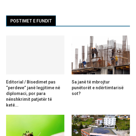
POSTIMET E FUNDIT
Editorial / Bisedimet pas
Sa janë të mbrojtur
“perdeve” janë legjitime në
punëtorët e ndërtimtarisë
diplomaci, por para
sot?
nënshkrimit patjetër të
ketë...