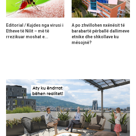
Editorial / Kujdes nga virusi i
A po zhvillohen nxënësit të
Etheve të Nilit – më të
barabartë përballë dallimeve
rrezikuar moshat e...
etnike dhe shkollave ku
mësojnë?