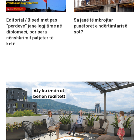
Editorial / Bisedimet pas
Sa janë të mbrojtur
“perdeve” janë legjitime në
punëtorët e ndërtimtarisë
diplomaci, por para
sot?
nënshkrimit patjetër të
ketë...