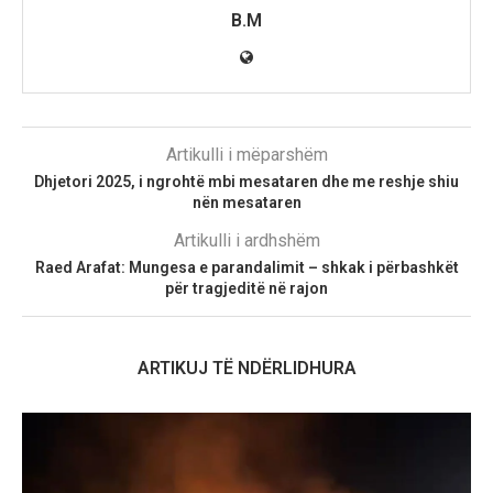
B.M
Artikulli i mëparshëm
Dhjetori 2025, i ngrohtë mbi mesataren dhe me reshje shiu
nën mesataren
Artikulli i ardhshëm
Raed Arafat: Mungesa e parandalimit – shkak i përbashkët
për tragjeditë në rajon
ARTIKUJ TË NDËRLIDHURA