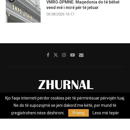
VMRO‑DPMNE: Maqedonia do të bëhet
vend më i mirë për të jetuar
03.08.2026 16:17
Kjo faqe interneti përdor cookies për të përmirësuar përvojën tuaj.
Rreth nesh
Impresumi
Marketing
Kontakt
Ne do të supozojmë se jeni dakord me këtë, por mund të
Privacy Policy
çregjistroheni nëse dëshironi.
Pranoj
Lexo më tepër
Zhurnal.mk është Agjenci e Lajmeve e pavarur, e themeluar në vitin
2009, që e mbulon Maqedoninë, Kosovën, Shqipërinë edhe lajmet