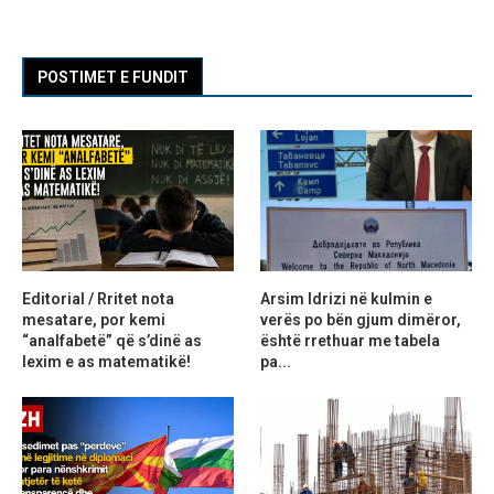
POSTIMET E FUNDIT
Editorial / Rritet nota
Arsim Idrizi në kulmin e
mesatare, por kemi
verës po bën gjum dimëror,
“analfabetë” që s’dinë as
është rrethuar me tabela
lexim e as matematikë!
pa...