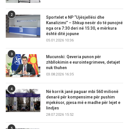
2
Sportelet e NP “Ujësjellësi dhe
Kanalizimi” – Shkup nesër do të punojnë
nga ora 7:30 deri në 15:30, e mërkura
është ditë jopune
05.01.2026 10:36
3
Mucunski: Qeveria punon për
zhbllokimin e eurointegrimeve, detajet
nuk thuhen
03.08.2026 16:35
4
Në korrik janë paguar mbi 560 milionë
denarë për kompensime për pushim
mjekësor, pjesa më e madhe për lejet e
lindjes
28.07.2026 15:52
5