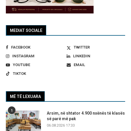
MEDIAT SOCIALE
FACEBOOK
TWITTER
INSTAGRAM
LINKEDIN
YOUTUBE
EMAIL
TIKTOK
MË TË LEXUARA
1
Arsim, në shtator 4.900 nxënës të klasës
së parë më pak
06.08.2026 17:33