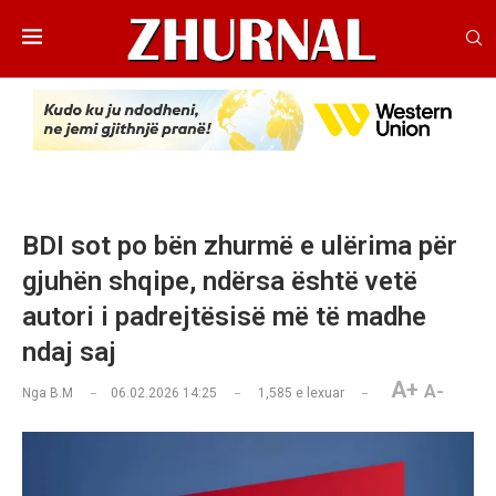
BDI sot po bën zhurmë e ulërima për
gjuhën shqipe, ndërsa është vetë
autori i padrejtësisë më të madhe
ndaj saj
A+
A-
Nga
B.M
06.02.2026 14:25
1,585
e lexuar