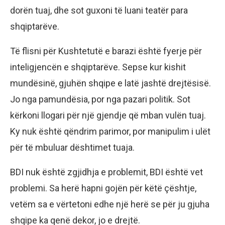
dorën tuaj, dhe sot guxoni të luani teatër para
shqiptarëve.
Të flisni për Kushtetutë e barazi është fyerje për
inteligjencën e shqiptarëve. Sepse kur kishit
mundësinë, gjuhën shqipe e latë jashtë drejtësisë.
Jo nga pamundësia, por nga pazari politik. Sot
kërkoni llogari për një gjendje që mban vulën tuaj.
Ky nuk është qëndrim parimor, por manipulim i ulët
për të mbuluar dështimet tuaja.
BDI nuk është zgjidhja e problemit, BDI është vet
problemi. Sa herë hapni gojën për këtë çështje,
vetëm sa e vërtetoni edhe një herë se për ju gjuha
shqipe ka qenë dekor, jo e drejtë.