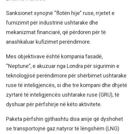
Sanksionet synojnë “flotën hije” ruse, rrjetet e
furnizimit për industrinë ushtarake dhe
mekanizmat financiarë, që përdoren për të
anashkaluar kufizimet perëndimore.
Mes objektivave është kompania fasadë,
“Neptune”, e akuzuar nga Londra për sigurimin e
teknologjisë perëndimore për shërbimet ushtarake
ruse të inteligjencës, si dhe tre kompani dhe dhjetë
zyrtarë të inteligjencës ushtarake ruse (GRU), të
dyshuar për përfshirje në këto aktivitete.
Paketa përfshin gjithashtu disa anije që dyshohet
se transportojnë gaz natyror të lëngshëm (LNG)