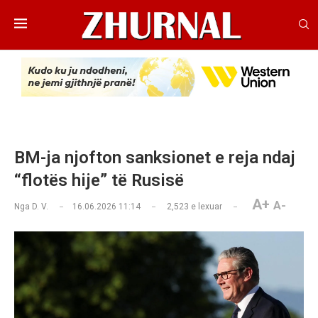
BM-ja njofton sanksionet e reja ndaj
“flotës hije” të Rusisë
A+
A-
Nga
D. V.
16.06.2026 11:14
2,523
e lexuar