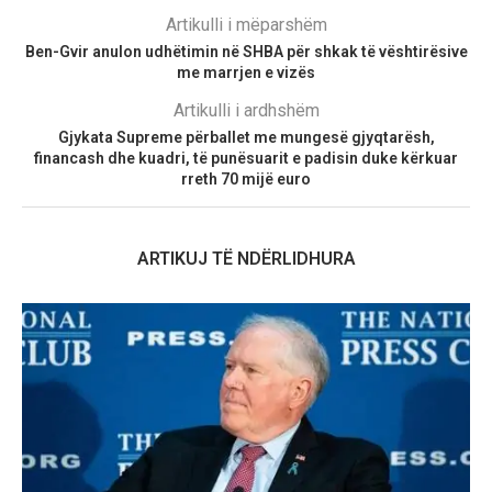
Artikulli i mëparshëm
Ben-Gvir anulon udhëtimin në SHBA për shkak të vështirësive
me marrjen e vizës
Artikulli i ardhshëm
Gjykata Supreme përballet me mungesë gjyqtarësh,
financash dhe kuadri, të punësuarit e padisin duke kërkuar
rreth 70 mijë euro
ARTIKUJ TË NDËRLIDHURA