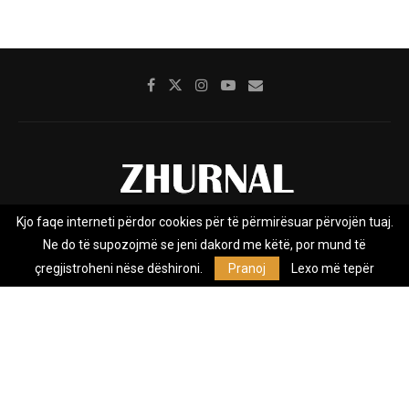
Kjo faqe interneti përdor cookies për të përmirësuar përvojën tuaj.
Rreth nesh
Impresumi
Marketing
Kontakt
Ne do të supozojmë se jeni dakord me këtë, por mund të
Privacy Policy
çregjistroheni nëse dëshironi.
Pranoj
Lexo më tepër
Zhurnal.mk është Agjenci e Lajmeve e pavarur, e themeluar në vitin
2009, që e mbulon Maqedoninë, Kosovën, Shqipërinë edhe lajmet
nga bota.
@2026 - All Right Reserved. Designed and Developed by
Anet.Com.Mk