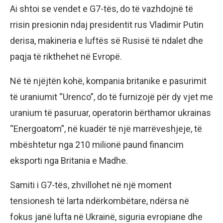
Ai shtoi se vendet e G7-tës, do të vazhdojnë të
rrisin presionin ndaj presidentit rus Vladimir Putin
derisa, makineria e luftës së Rusisë të ndalet dhe
paqja të rikthehet në Evropë.
Në të njëjtën kohë, kompania britanike e pasurimit
të uraniumit “Urenco”, do të furnizojë për dy vjet me
uranium të pasuruar, operatorin bërthamor ukrainas
“Energoatom”, në kuadër të një marrëveshjeje, të
mbështetur nga 210 milionë paund financim
eksporti nga Britania e Madhe.
Samiti i G7-tës, zhvillohet në një moment
tensionesh të larta ndërkombëtare, ndërsa në
fokus janë lufta në Ukrainë, siguria evropiane dhe