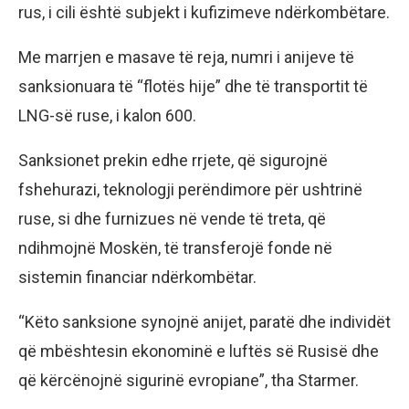
rus, i cili është subjekt i kufizimeve ndërkombëtare.
Me marrjen e masave të reja, numri i anijeve të
sanksionuara të “flotës hije” dhe të transportit të
LNG-së ruse, i kalon 600.
Sanksionet prekin edhe rrjete, që sigurojnë
fshehurazi, teknologji perëndimore për ushtrinë
ruse, si dhe furnizues në vende të treta, që
ndihmojnë Moskën, të transferojë fonde në
sistemin financiar ndërkombëtar.
“Këto sanksione synojnë anijet, paratë dhe individët
që mbështesin ekonominë e luftës së Rusisë dhe
që kërcënojnë sigurinë evropiane”, tha Starmer.