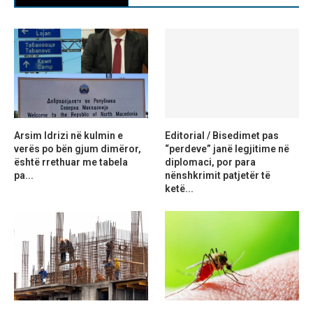
Arsim Idrizi në kulmin e
Editorial / Bisedimet pas
verës po bën gjum dimëror,
“perdeve” janë legjitime në
është rrethuar me tabela
diplomaci, por para
pa...
nënshkrimit patjetër të
ketë...