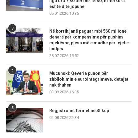
nga ora 7:30 deri në 15:30, e mërkura
është ditë jopune
05.01.2026 10:36
3
Në korrik janë paguar mbi 560 milionë
denarë për kompensime për pushim
mjekësor, pjesa më e madhe për lejet e
lindjes
28.07.2026 15:52
4
Mucunski: Qeveria punon për
zhbllokimin e eurointegrimeve, detajet
nuk thuhen
03.08.2026 16:35
5
Regjistrohet tërmet në Shkup
02.08.2026 22:34