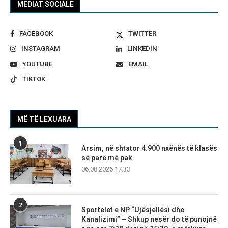
MEDIAT SOCIALE
FACEBOOK
TWITTER
INSTAGRAM
LINKEDIN
YOUTUBE
EMAIL
TIKTOK
MË TË LEXUARA
1
Arsim, në shtator 4.900 nxënës të klasës
së parë më pak
06.08.2026 17:33
2
Sportelet e NP “Ujësjellësi dhe
Kanalizimi” – Shkup nesër do të punojnë