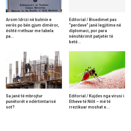
Arsim Idrizi në kulmin e
Editorial / Bisedimet pas
verës po bën gjum dimëror,
“perdeve” janë legjitime në
është rrethuar me tabela
diplomaci, por para
pa...
nënshkrimit patjetër të
ketë...
Sa janë të mbrojtur
Editorial / Kujdes nga virusi i
punëtorët e ndërtimtarisë
Etheve të Nilit – më të
sot?
rrezikuar moshat e...