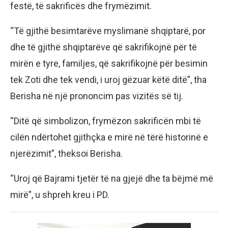
festë, të sakrificës dhe frymëzimit.
“Të gjithë besimtarëve myslimanë shqiptarë, por
dhe të gjithë shqiptarëve që sakrifikojnë për të
mirën e tyre, familjes, që sakrifikojnë për besimin
tek Zoti dhe tek vendi, i uroj gëzuar këtë ditë”, tha
Berisha në një prononcim pas vizitës së tij.
“Ditë që simbolizon, frymëzon sakrificën mbi të
cilën ndërtohet gjithçka e mirë në tërë historinë e
njerëzimit”, theksoi Berisha.
“Uroj që Bajrami tjetër të na gjejë dhe ta bëjmë më
mirë”, u shpreh kreu i PD.