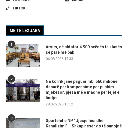
TIKTOK
MË TË LEXUARA
1
Arsim, në shtator 4.900 nxënës të klasës
së parë më pak
06.08.2026 17:33
2
Në korrik janë paguar mbi 560 milionë
denarë për kompensime për pushim
mjekësor, pjesa më e madhe për lejet e
lindjes
28.07.2026 15:52
3
Sportelet e NP “Ujësjellësi dhe
Kanalizimi” – Shkup nesër do të punojnë