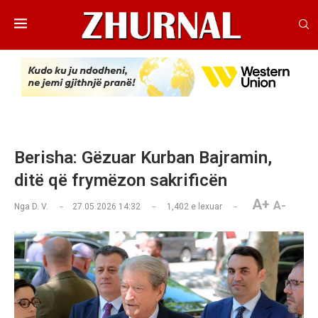
Berisha: Gëzuar Kurban Bajramin,
ditë që frymëzon sakrificën
A+
A-
Nga
D. V.
27.05.2026 14:32
1,402
e lexuar