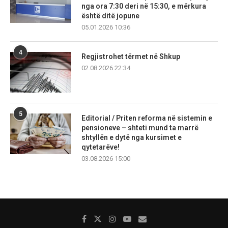
nga ora 7:30 deri në 15:30, e mërkura
është ditë jopune
05.01.2026 10:36
4
Regjistrohet tërmet në Shkup
02.08.2026 22:34
5
Editorial / Priten reforma në sistemin e
pensioneve – shteti mund ta marrë
shtyllën e dytë nga kursimet e
qytetarëve!
03.08.2026 15:00