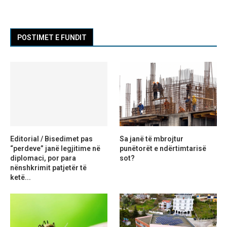
POSTIMET E FUNDIT
Editorial / Bisedimet pas
Sa janë të mbrojtur
“perdeve” janë legjitime në
punëtorët e ndërtimtarisë
diplomaci, por para
sot?
nënshkrimit patjetër të
ketë...