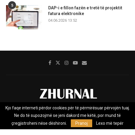
5
DAP-i e fillon fazën e tretë të projektit
fatura elektronike
04.06.2026 13:52
Kjo faqe interneti përdor cookies për të përmirësuar përvojën tuaj.
Rreth nesh
Impresumi
Marketing
Kontakt
Ne do të supozojmë se jeni dakord me këtë, por mund të
Privacy Policy
çregjistroheni nëse dëshironi.
Pranoj
Lexo më tepër
Zhurnal.mk është Agjenci e Lajmeve e pavarur, e themeluar në vitin