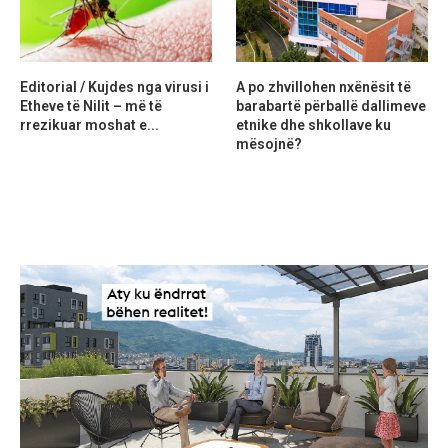
Editorial / Kujdes nga virusi i
A po zhvillohen nxënësit të
Etheve të Nilit – më të
barabartë përballë dallimeve
rrezikuar moshat e...
etnike dhe shkollave ku
mësojnë?