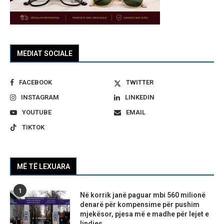
MEDIAT SOCIALE
FACEBOOK
TWITTER
INSTAGRAM
LINKEDIN
YOUTUBE
EMAIL
TIKTOK
MË TË LEXUARA
1
Në korrik janë paguar mbi 560 milionë
denarë për kompensime për pushim
mjekësor, pjesa më e madhe për lejet e
lindjes