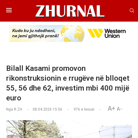
Bilall Kasami promovon
rikonstruksionin e rrugëve në blloqet
55, 56 dhe 62, investim mbi 400 mijë
euro
A+
A-
Nga
R.ZH
08.04.2026 15:56
976
e lexuar