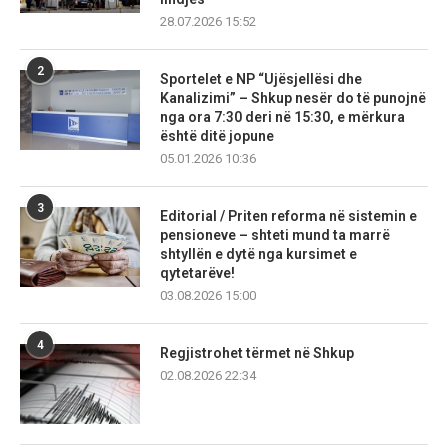
28.07.2026 15:52
2
Sportelet e NP “Ujësjellësi dhe
Kanalizimi” – Shkup nesër do të punojnë
nga ora 7:30 deri në 15:30, e mërkura
është ditë jopune
05.01.2026 10:36
3
Editorial / Priten reforma në sistemin e
pensioneve – shteti mund ta marrë
shtyllën e dytë nga kursimet e
qytetarëve!
03.08.2026 15:00
4
Regjistrohet tërmet në Shkup
02.08.2026 22:34