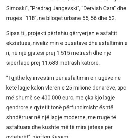
Simoski”, “Predrag Jançevski”, “Dervish Cara” dhe
rrugës “118”, në blloqet urbane 55, 56 dhe 62.
Sipas tij, projekti përfshiu gërryerjen e asfaltit
ekzistues, nivelizimin e pusetave dhe asfaltimin e
ri, në një gjatësi prej 1.515 metrash dhe një
sipërfaqe prej 11.683 metrash katrorë.
“I gjithë ky investim për asfaltimin e rrugëve në
këtë lagje kalon vlerën e 25 milionë denarëve, apo
më shumë se 400.000 euro, me çka kjo lagje
qendrore e qytetit tonë përfundimisht është
shndërruar në një lagje moderne, me rrugë të
asfaltuara dhe kushte më të mira jetese për
qytetarët”, njofton Kasami.