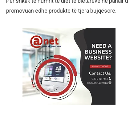
Për shkak të numrit të ulët të bletarëve në panair u
promovuan edhe produkte të tjera bujqësore.