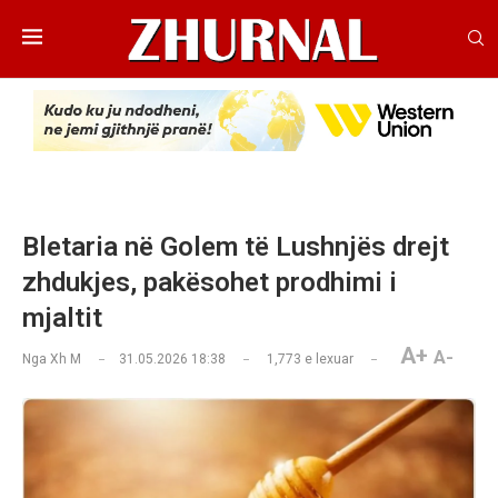
Bletaria në Golem të Lushnjës drejt
zhdukjes, pakësohet prodhimi i
mjaltit
A+
A-
Nga
Xh M
31.05.2026 18:38
1,773
e lexuar