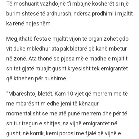
Të moshuarit vazhdojnë t’i mbajnë kosherët si një
burim shtesë të ardhurash, ndërsa prodhimi i mjaltit
ka rënë ndjeshëm.
Megjithatë festa e mjaltit vijon të organizohet çdo
vit duke mbledhur ata pak bletarë që kanë mbetur
në zonë. Ata thonë se pjesa më e madhe e mjaltit
shitet gjatë muajit gusht kryesisht tek emigrantët
që kthehen për pushime.
“Mbarështoj bletët. Kam 10 vjet që merrem me të
me mbarështim edhe jemi të kënaqur
momentalisht se me atë punë merrem dhe për të
shitur tregun e shitjes, na vijnë emigrantët në
gusht, në korrik, kemi porosi me fjalë që vijnë e