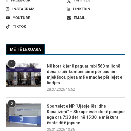
FACEBOOK
TWITTER
INSTAGRAM
LINKEDIN
YOUTUBE
EMAIL
TIKTOK
MË TË LEXUARA
1
Në korrik janë paguar mbi 560 milionë
denarë për kompensime për pushim
mjekësor, pjesa më e madhe për lejet e
lindjes
28.07.2026 15:52
2
Sportelet e NP “Ujësjellësi dhe
Kanalizimi” – Shkup nesër do të punojnë
nga ora 7:30 deri në 15:30, e mërkura
është ditë jopune
05.01.2026 10:36