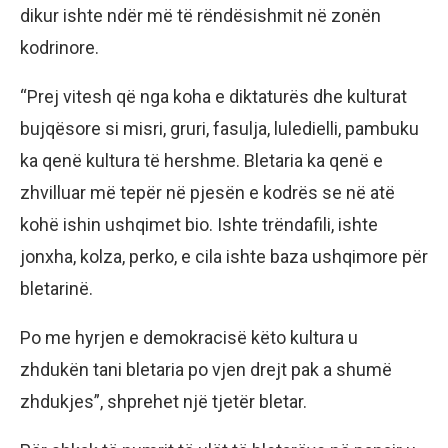
dikur ishte ndër më të rëndësishmit në zonën
kodrinore.
“Prej vitesh që nga koha e diktaturës dhe kulturat
bujqësore si misri, gruri, fasulja, luledielli, pambuku
ka qenë kultura të hershme. Bletaria ka qenë e
zhvilluar më tepër në pjesën e kodrës se në atë
kohë ishin ushqimet bio. Ishte trëndafili, ishte
jonxha, kolza, perko, e cila ishte baza ushqimore për
bletarinë.
Po me hyrjen e demokracisë këto kultura u
zhdukën tani bletaria po vjen drejt pak a shumë
zhdukjes”, shprehet një tjetër bletar.