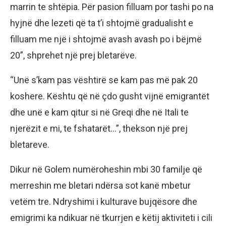
marrin te shtëpia. Për pasion filluam por tashi po na
hyjnë dhe lezeti që ta t’i shtojmë gradualisht e
filluam me një i shtojmë avash avash po i bëjmë
20”, shprehet një prej bletarëve.
“Unë s’kam pas vështirë se kam pas më pak 20
koshere. Kështu që në çdo gusht vijnë emigrantët
dhe unë e kam qitur si në Greqi dhe në Itali te
njerëzit e mi, te fshatarët…”, thekson një prej
bletareve.
Dikur në Golem numëroheshin mbi 30 familje që
merreshin me bletari ndërsa sot kanë mbetur
vetëm tre. Ndryshimi i kulturave bujqësore dhe
emigrimi ka ndikuar në tkurrjen e këtij aktiviteti i cili