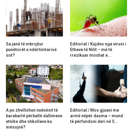
Sa janë të mbrojtur
Editorial / Kujdes nga virusi i
punëtorët e ndërtimtarisë
Etheve të Nilit – më të
sot?
rrezikuar moshat e...
A po zhvillohen nxënësit të
Editorial / Mos gjuani me
barabartë përballë dallimeve
armë nëpër dasma – mund
etnike dhe shkollave ku
të përfundoni deri në 5...
mësojnë?