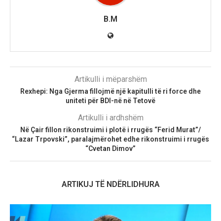
B.M
Artikulli i mëparshëm
Rexhepi: Nga Gjerma fillojmë një kapitulli të ri force dhe
uniteti për BDI-në në Tetovë
Artikulli i ardhshëm
Në Çair fillon rikonstruimi i plotë i rrugës “Ferid Murat”/
“Lazar Trpovski”, paralajmërohet edhe rikonstruimi i rrugës
“Cvetan Dimov”
ARTIKUJ TË NDËRLIDHURA