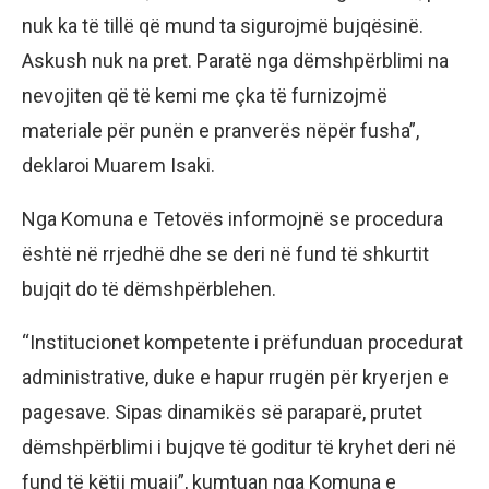
nuk ka të tillë që mund ta sigurojmë bujqësinë.
Askush nuk na pret. Paratë nga dëmshpërblimi na
nevojiten që të kemi me çka të furnizojmë
materiale për punën e pranverës nëpër fusha”,
deklaroi Muarem Isaki.
Nga Komuna e Tetovës informojnë se procedura
është në rrjedhë dhe se deri në fund të shkurtit
bujqit do të dëmshpërblehen.
“Institucionet kompetente i prëfunduan procedurat
administrative, duke e hapur rrugën për kryerjen e
pagesave. Sipas dinamikës së paraparë, prutet
dëmshpërblimi i bujqve të goditur të kryhet deri në
fund të këtij muaji”, kumtuan nga Komuna e