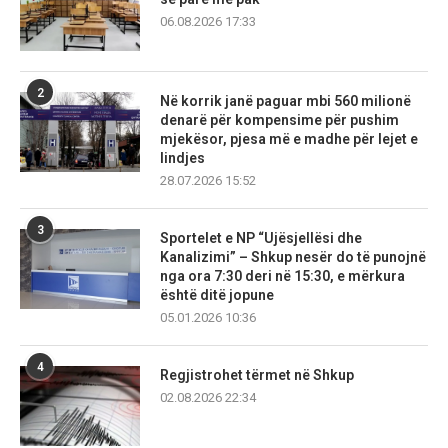
06.08.2026 17:33
2
Në korrik janë paguar mbi 560 milionë
denarë për kompensime për pushim
mjekësor, pjesa më e madhe për lejet e
lindjes
28.07.2026 15:52
3
Sportelet e NP “Ujësjellësi dhe
Kanalizimi” – Shkup nesër do të punojnë
nga ora 7:30 deri në 15:30, e mërkura
është ditë jopune
05.01.2026 10:36
4
Regjistrohet tërmet në Shkup
02.08.2026 22:34