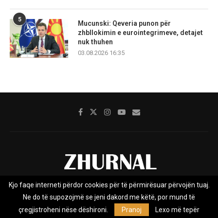
5
Mucunski: Qeveria punon për
zhbllokimin e eurointegrimeve, detajet
nuk thuhen
03.08.2026 16:35
Kjo faqe interneti përdor cookies për të përmirësuar përvojën tuaj.
Rreth nesh
Impresumi
Marketing
Kontakt
Ne do të supozojmë se jeni dakord me këtë, por mund të
Privacy Policy
çregjistroheni nëse dëshironi.
Pranoj
Lexo më tepër