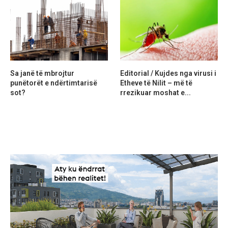
Sa janë të mbrojtur
Editorial / Kujdes nga virusi i
punëtorët e ndërtimtarisë
Etheve të Nilit – më të
sot?
rrezikuar moshat e...