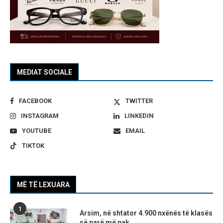
MEDIAT SOCIALE
FACEBOOK
TWITTER
INSTAGRAM
LINKEDIN
YOUTUBE
EMAIL
TIKTOK
MË TË LEXUARA
1
Arsim, në shtator 4.900 nxënës të klasës
së parë më pak