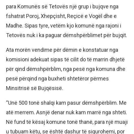
para Komunës së Tetovës një grup i bujqve nga
fshatrat Poroj, Xhepçisht, Reçicë e Vogël dhe e
Madhe. Sipas tyre, vetëm kjo komunë nga rajoni i
Tetovës nuk i ka paguar dëmshpërblimet për bujqit.
Ata morën vendime për dëmin e konstatuar nga
komisioni adekuat sipas të cilit do të marrin dhjetë
për qind dëmshpërblim, nga pesë nga komuna dhe
pesë përqind nga buxheti shtetëror përmes
Minsitrisë së Bujqësisë.
“Unë 500 tonë shalqi kam pasur dëmshpërblim. Me
atë merrem. Asnjë denar nuk kam marrë nga shteti.
Në fund të kësaj komune tonë thanë, para një muaji
u tubuam këtu, se është dashur të sigurohemi, por