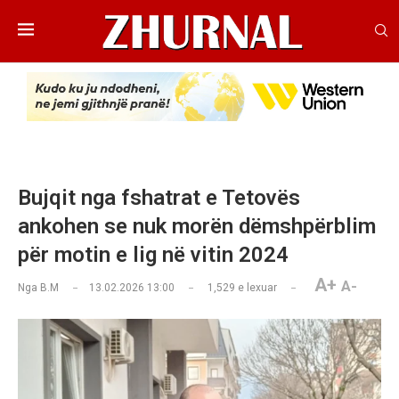
Bujqit nga fshatrat e Tetovës
ankohen se nuk morën dëmshpërblim
për motin e lig në vitin 2024
A+
A-
Nga
B.M
13.02.2026 13:00
1,529
e lexuar