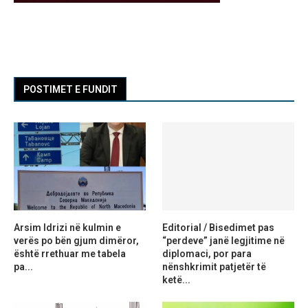
POSTIMET E FUNDIT
Arsim Idrizi në kulmin e
Editorial / Bisedimet pas
verës po bën gjum dimëror,
“perdeve” janë legjitime në
është rrethuar me tabela
diplomaci, por para
pa...
nënshkrimit patjetër të
ketë...