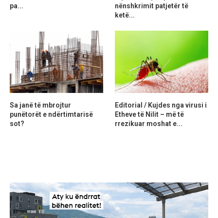
pa...
nënshkrimit patjetër të
ketë...
Sa janë të mbrojtur
Editorial / Kujdes nga virusi i
punëtorët e ndërtimtarisë
Etheve të Nilit – më të
sot?
rrezikuar moshat e...