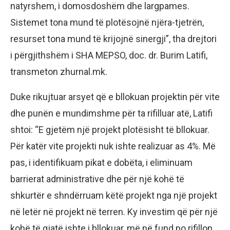
natyrshem, i domosdoshëm dhe largpames.
Sistemet tona mund të plotësojnë njëra-tjetrën,
resurset tona mund të krijojnë sinergji”, tha drejtori
i përgjithshëm i SHA MEPSO, doc. dr. Burim Latifi,
transmeton zhurnal.mk.
Duke rikujtuar arsyet që e bllokuan projektin për vite
dhe punën e mundimshme për ta rifilluar atë, Latifi
shtoi: “E gjetëm një projekt plotësisht të bllokuar.
Për katër vite projekti nuk ishte realizuar as 4%. Më
pas, i identifikuam pikat e dobëta, i eliminuam
barrierat administrative dhe për një kohë të
shkurtër e shndërruam këtë projekt nga një projekt
në letër në projekt në terren. Ky investim që për një
kohë të gjatë ishte i bllokuar, më në fund po rifillon