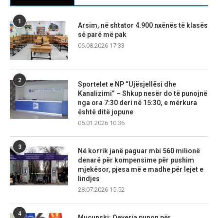
1
Arsim, në shtator 4.900 nxënës të klasës
së parë më pak
06.08.2026 17:33
2
Sportelet e NP “Ujësjellësi dhe
Kanalizimi” – Shkup nesër do të punojnë
nga ora 7:30 deri në 15:30, e mërkura
është ditë jopune
05.01.2026 10:36
3
Në korrik janë paguar mbi 560 milionë
denarë për kompensime për pushim
mjekësor, pjesa më e madhe për lejet e
lindjes
28.07.2026 15:52
4
Mucunski: Qeveria punon për