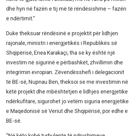
dhe hyn në fazën e tij më të rëndësishme – fazën
e ndërtimit.”
Duke theksuar rëndësinë e projektit për lidhjen
rajonale, ministri i energjetikës i Republikës së
Shqipërisë, Enea Karakaçi, tha se ky është një
investim në sigurinë e përbashkët, zhvillimin dhe
integrimin evropian. Zëvendësshefi i delegacionit
të BE-së, Nupnau Ben, theksoi se me investimin në
këtë projekt dhe mbështetjen e lidhjes energjetike
ndërkufitare, sigurohet jo vetëm siguria energjetike
e Maqedonisë së Veriut dhe Shqipërisë, por edhe e
BE-së.
“Në këto kohë turbulente të ndryshimeve