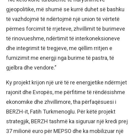
gjeopolitike, më shumë se kurrë duhet së bashku
të vazhdojmë të ndërtojmë një union të vërtetë
përmes forcimit të rrjeteve, zhvillimit të burimeve
të rinovueshme, ndërtimit të interkoneksioneve
dhe integrimit të tregjeve, me qëllim rritjen e
furnizimit me energji nga burime të pastra, të
gjelbra dhe vendore.”
Ky projekt krijon një urë të re energjetike ndërmjet
rajonit dhe Evropës, me përfitime të rëndësishme
ekonomike dhe zhvillimore, tha përfaqësuesi i
BERZH-it, Fatih Turkmenoglu. Për këtë projekt
strategjik, BERZH tashmë ka siguruar një kredi prej
37 milionë euro për MEPSO dhe ka mobilizuar një