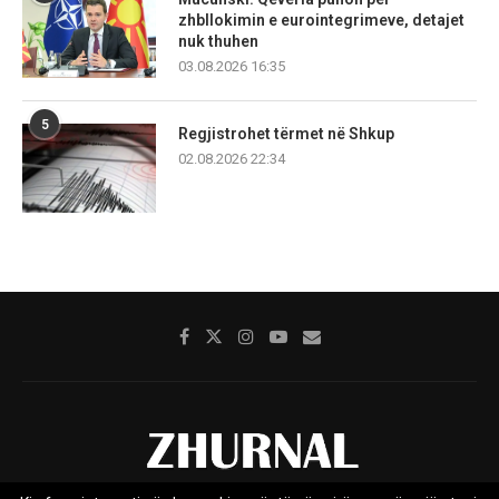
zhbllokimin e eurointegrimeve, detajet
nuk thuhen
03.08.2026 16:35
5
Regjistrohet tërmet në Shkup
02.08.2026 22:34