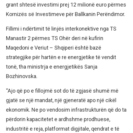
grant shtesë investimi prej 12 milionë euro përmes
Kornizës së Investimeve për Ballkanin Perëndimor.
Fillimi i ndërtimit të linjës interkonektive nga TS
Manastir 2 përmes TS Ohër deri në kufirin
Maqedoni e Veriut – Shqiperi është bazë
strategjike për hartën e re energjetike të vendit
tonë, tha ministrja e energjetikës Sanja
Bozhinovska.
“Ajo që po e fillojmë sot do të zgjasë shumë më
gjatë se një mandat, një gjeneratë apo një cikël
ekonomik. Ne po vendosim infrastrukturën që do ta
përdorin kapacitetet e ardhshme prodhuese,
industritë e reja, platformat digjitale, qendrat e të