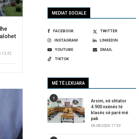
MEDIAT SOCIALE
dhe
FACEBOOK
TWITTER
dalohet
INSTAGRAM
LINKEDIN
YOUTUBE
EMAIL
6 12:22
TIKTOK
MË TË LEXUARA
1
Arsim, në shtator
4.900 nxënës të
klasës së parë më
pak
06.08.2026 17:33