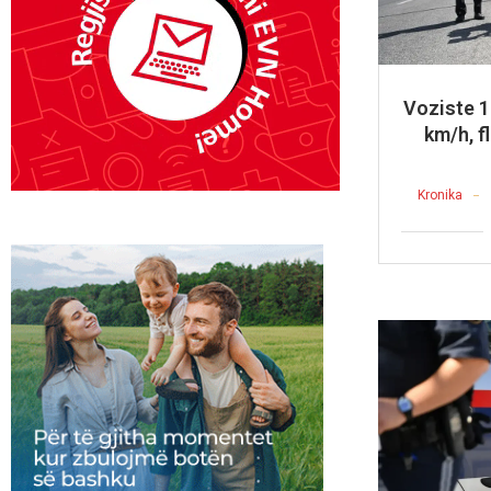
Voziste 1
km/h, f
Kronika