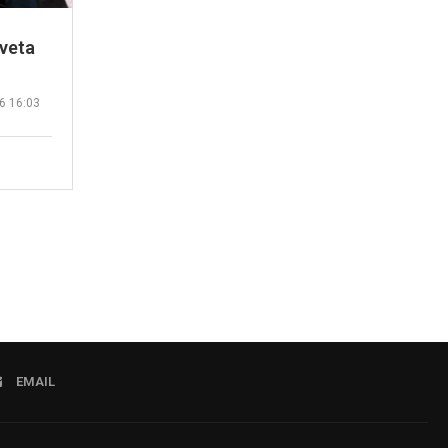
 veta
6 16:03
EMAIL