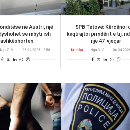
ronditëse në Austri, një
SPB Tetovë: Kërcënoi 
dyshohet se mbyti ish-
keqtrajtoi prindërit e tij, n
bashkëshorten
një 47-vjeçar
Nga
D. V.
06.04.2026 12:56
Kronika
Nga
D. V.
06.04.202