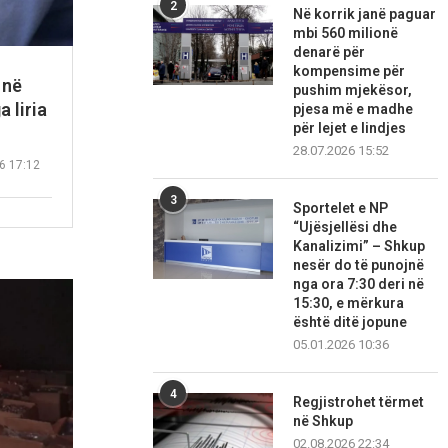
2
Në korrik janë paguar
mbi 560 milionë
denarë për
kompensime për
 në
pushim mjekësor,
a liria
pjesa më e madhe
për lejet e lindjes
28.07.2026 15:52
6 17:12
3
Sportelet e NP
“Ujësjellësi dhe
Kanalizimi” – Shkup
nesër do të punojnë
nga ora 7:30 deri në
15:30, e mërkura
është ditë jopune
05.01.2026 10:36
4
Regjistrohet tërmet
në Shkup
02.08.2026 22:34