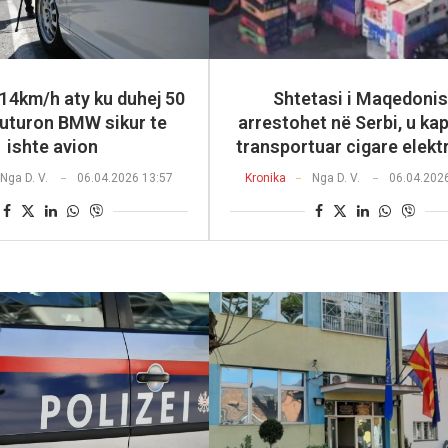
14km/h aty ku duhej 50
Shtetasi i Maqedoni
luturon BMW sikur te
arrestohet në Serbi, u ka
ishte avion
transportuar cigare elekt
Nga
D. V.
06.04.2026 13:57
Kronika
Nga
D. V.
06.04.202