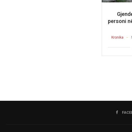
Gjende
personi n
Kronika
FACE