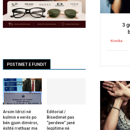
3 g
Kronika
POSTIMET E FUNDIT
Arsim Idrizi në
Editorial /
kulmin e verës po
Bisedimet pas
bën gjum dimëror,
“perdeve” janë
është rrethuar me
legjitime në