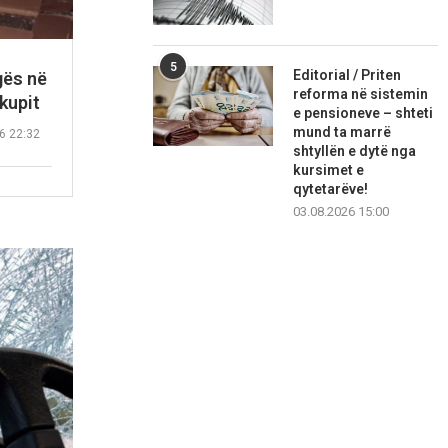
5
Editorial / Priten
gës në
reforma në sistemin
kupit
e pensioneve – shteti
mund ta marrë
6 22:32
shtyllën e dytë nga
kursimet e
qytetarëve!
03.08.2026 15:00