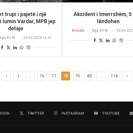
t trupi i pajetë i një
Aksident i tmerrshëm, 5
ë lumin Vardar, MPB jep
lëndohen
detaje
Kronika
Nga
Xh M
04.04.202
Nga
Xh M
04.04.2026 16:41
1
…
76
77
78
79
80
…
118
BOOK
TWITTER
INSTAGRAM
YOUTUBE