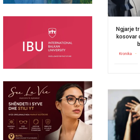
Ngjarje t
kosovar 
Kronika