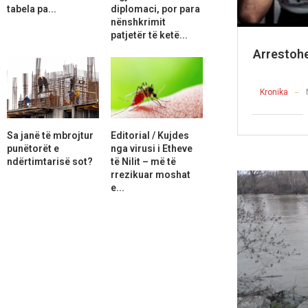
tabela pa...
diplomaci, por para
nënshkrimit
patjetër të ketë...
Arrestohe
Kronika
Sa janë të mbrojtur
Editorial / Kujdes
punëtorët e
nga virusi i Etheve
ndërtimtarisë sot?
të Nilit – më të
rrezikuar moshat
e...