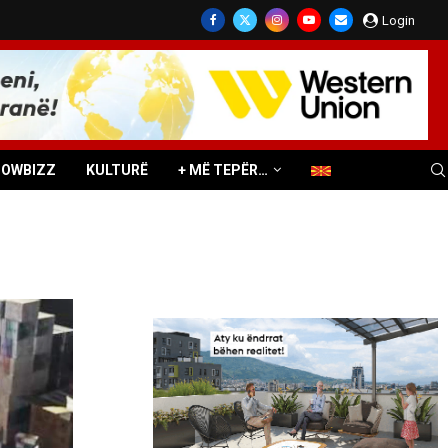
Login
HOWBIZZ
KULTURË
+ MË TEPËR…