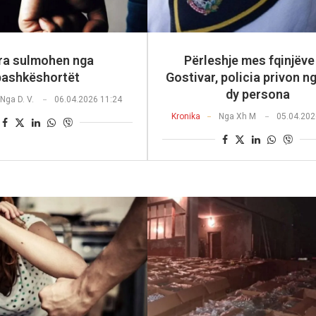
ra sulmohen nga
Përleshje mes fqinjëve
bashkëshortët
Gostivar, policia privon ng
dy persona
Nga
D. V.
06.04.2026 11:24
Kronika
Nga
Xh M
05.04.202