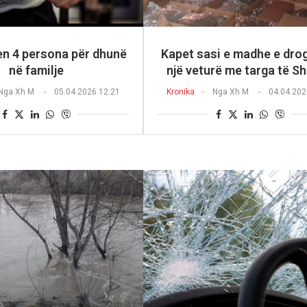
n 4 persona për dhunë
Kapet sasi e madhe e dro
në familje
një veturë me targa të Sh
Nga
Xh M
05.04.2026 12:21
Kronika
Nga
Xh M
04.04.202