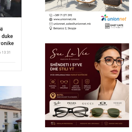
së
p duke
ronike
6 13:31