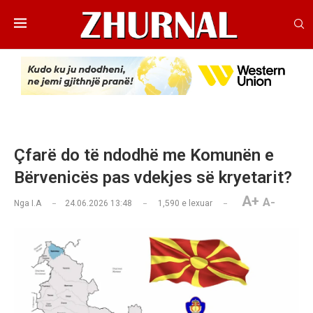
Çfarë do të ndodhë me Komunën e
Bërvenicës pas vdekjes së kryetarit?
A+
A-
Nga
I.A
24.06.2026 13:48
1,590
e lexuar