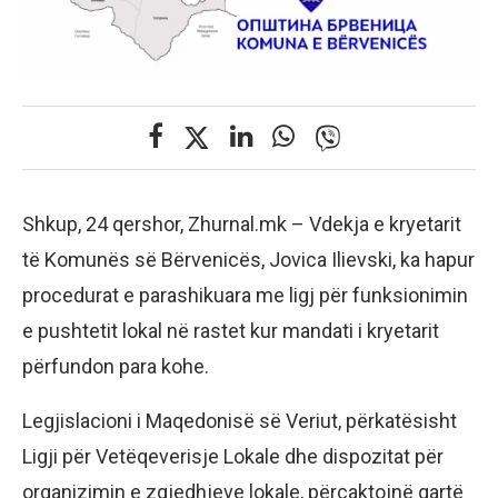
Shkup, 24 qershor, Zhurnal.mk – Vdekja e kryetarit
të Komunës së Bërvenicës, Jovica Ilievski, ka hapur
procedurat e parashikuara me ligj për funksionimin
e pushtetit lokal në rastet kur mandati i kryetarit
përfundon para kohe.
Legjislacioni i Maqedonisë së Veriut, përkatësisht
Ligji për Vetëqeverisje Lokale dhe dispozitat për
organizimin e zgjedhjeve lokale, përcaktojnë qartë