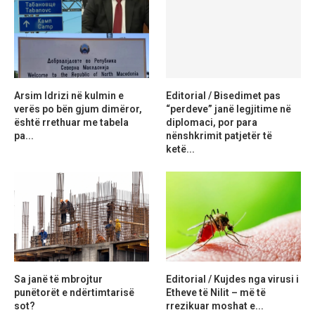
Arsim Idrizi në kulmin e
Editorial / Bisedimet pas
verës po bën gjum dimëror,
“perdeve” janë legjitime në
është rrethuar me tabela
diplomaci, por para
pa...
nënshkrimit patjetër të
ketë...
Sa janë të mbrojtur
Editorial / Kujdes nga virusi i
punëtorët e ndërtimtarisë
Etheve të Nilit – më të
sot?
rrezikuar moshat e...