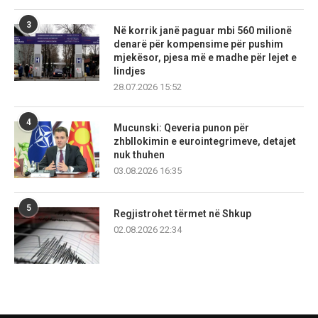
3
Në korrik janë paguar mbi 560 milionë
denarë për kompensime për pushim
mjekësor, pjesa më e madhe për lejet e
lindjes
28.07.2026 15:52
4
Mucunski: Qeveria punon për
zhbllokimin e eurointegrimeve, detajet
nuk thuhen
03.08.2026 16:35
5
Regjistrohet tërmet në Shkup
02.08.2026 22:34