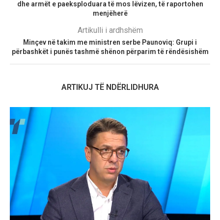
dhe armët e paeksploduara të mos lëvizen, të raportohen
menjëherë
Artikulli i ardhshëm
Minçev në takim me ministren serbe Paunoviq: Grupi i
përbashkët i punës tashmë shënon përparim të rëndësishëm
ARTIKUJ TË NDËRLIDHURA