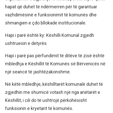
hapat që duhet të ndërmerren për të garantuar
vazhdimësinë e funksionimit të komunës dhe
shmangien e çdo bllokade institucionale.
Hapi i parë është ky: Këshilli Komunal zgjedh
ushtruesin e detyrës
Hapi i parë pas përfundimit të ditëve të zisë është
mbledhja e Këshillit të Komunës së Bërvenicës në
një seancë të jashtëzakonshme.
Në këtë mbledhje, këshilltarët komunalë duhet të
zgjedhin me shumicë votash një nga anëtarët e
Këshillit, i cili do të ushtrojë përkohësisht
funksionin e kryetarit të komunës.