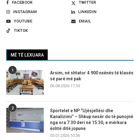
FACEBOOK
TWITTER
INSTAGRAM
LINKEDIN
YOUTUBE
EMAIL
TIKTOK
MË TË LEXUARA
1
Arsim, në shtator 4.900 nxënës të klasës
së parë më pak
06.08.2026 17:33
2
Sportelet e NP “Ujësjellësi dhe
Kanalizimi” – Shkup nesër do të punojnë
nga ora 7:30 deri në 15:30, e mërkura
është ditë jopune
05.01.2026 10:36