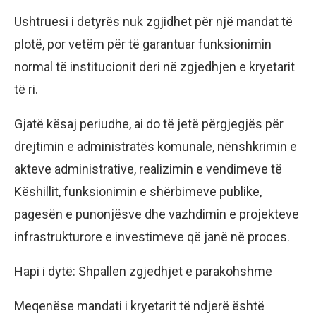
Ushtruesi i detyrës nuk zgjidhet për një mandat të
plotë, por vetëm për të garantuar funksionimin
normal të institucionit deri në zgjedhjen e kryetarit
të ri.
Gjatë kësaj periudhe, ai do të jetë përgjegjës për
drejtimin e administratës komunale, nënshkrimin e
akteve administrative, realizimin e vendimeve të
Këshillit, funksionimin e shërbimeve publike,
pagesën e punonjësve dhe vazhdimin e projekteve
infrastrukturore e investimeve që janë në proces.
Hapi i dytë: Shpallen zgjedhjet e parakohshme
Meqenëse mandati i kryetarit të ndjerë është