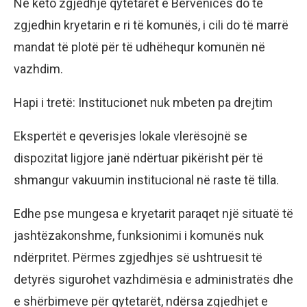
Në këto zgjedhje qytetarët e Bërvenicës do të
zgjedhin kryetarin e ri të komunës, i cili do të marrë
mandat të plotë për të udhëhequr komunën në
vazhdim.
Hapi i tretë: Institucionet nuk mbeten pa drejtim
Ekspertët e qeverisjes lokale vlerësojnë se
dispozitat ligjore janë ndërtuar pikërisht për të
shmangur vakuumin institucional në raste të tilla.
Edhe pse mungesa e kryetarit paraqet një situatë të
jashtëzakonshme, funksionimi i komunës nuk
ndërpritet. Përmes zgjedhjes së ushtruesit të
detyrës sigurohet vazhdimësia e administratës dhe
e shërbimeve për qytetarët, ndërsa zgjedhjet e