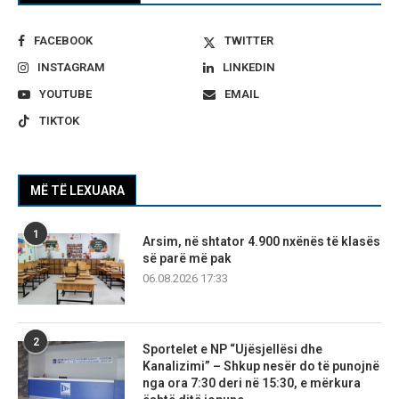
FACEBOOK
TWITTER
INSTAGRAM
LINKEDIN
YOUTUBE
EMAIL
TIKTOK
MË TË LEXUARA
1
Arsim, në shtator 4.900 nxënës të klasës
së parë më pak
06.08.2026 17:33
2
Sportelet e NP “Ujësjellësi dhe
Kanalizimi” – Shkup nesër do të punojnë
nga ora 7:30 deri në 15:30, e mërkura