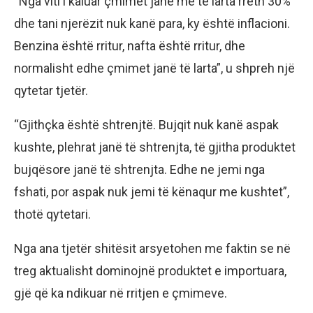
“Nga viti i kaluar çmimet janë më të larta rreth 30%
dhe tani njerëzit nuk kanë para, ky është inflacioni.
Benzina është rritur, nafta është rritur, dhe
normalisht edhe çmimet janë të larta”, u shpreh një
qytetar tjetër.
“Gjithçka është shtrenjtë. Bujqit nuk kanë aspak
kushte, plehrat janë të shtrenjta, të gjitha produktet
bujqësore janë të shtrenjta. Edhe ne jemi nga
fshati, por aspak nuk jemi të kënaqur me kushtet”,
thotë qytetari.
Nga ana tjetër shitësit arsyetohen me faktin se në
treg aktualisht dominojnë produktet e importuara,
gjë që ka ndikuar në rritjen e çmimeve.