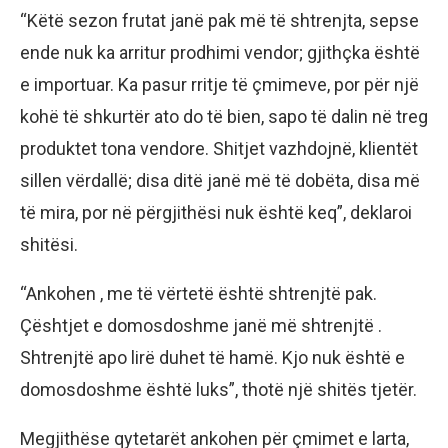
“Këtë sezon frutat janë pak më të shtrenjta, sepse
ende nuk ka arritur prodhimi vendor; gjithçka është
e importuar. Ka pasur rritje të çmimeve, por për një
kohë të shkurtër ato do të bien, sapo të dalin në treg
produktet tona vendore. Shitjet vazhdojnë, klientët
sillen vërdallë; disa ditë janë më të dobëta, disa më
të mira, por në përgjithësi nuk është keq”, deklaroi
shitësi.
“Ankohen , me të vërtetë është shtrenjtë pak.
Çështjet e domosdoshme janë më shtrenjtë .
Shtrenjtë apo lirë duhet të hamë. Kjo nuk është e
domosdoshme është luks”, thotë një shitës tjetër.
Megjithëse qytetarët ankohen për çmimet e larta,