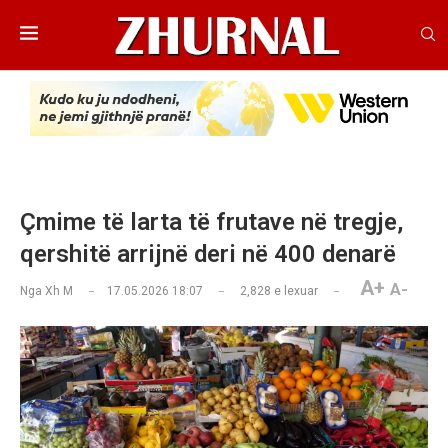
Çmime të larta të frutave në tregje,
qershitë arrijnë deri në 400 denarë
A+
A-
Nga
Xh M
17.05.2026 18:07
2,828
e lexuar