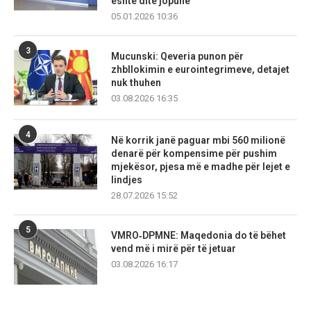
është ditë jopune
05.01.2026 10:36
3
Mucunski: Qeveria punon për
zhbllokimin e eurointegrimeve, detajet
nuk thuhen
03.08.2026 16:35
4
Në korrik janë paguar mbi 560 milionë
denarë për kompensime për pushim
mjekësor, pjesa më e madhe për lejet e
lindjes
28.07.2026 15:52
5
VMRO‑DPMNE: Maqedonia do të bëhet
vend më i mirë për të jetuar
03.08.2026 16:17