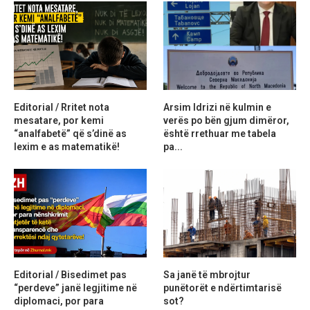
Editorial / Rritet nota
Arsim Idrizi në kulmin e
mesatare, por kemi
verës po bën gjum dimëror,
“analfabetë” që s’dinë as
është rrethuar me tabela
lexim e as matematikë!
pa...
Editorial / Bisedimet pas
Sa janë të mbrojtur
“perdeve” janë legjitime në
punëtorët e ndërtimtarisë
diplomaci, por para
sot?