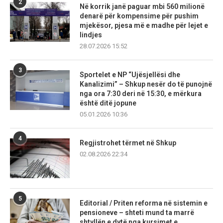
2
Në korrik janë paguar mbi 560 milionë
denarë për kompensime për pushim
mjekësor, pjesa më e madhe për lejet e
lindjes
28.07.2026 15:52
3
Sportelet e NP “Ujësjellësi dhe
Kanalizimi” – Shkup nesër do të punojnë
nga ora 7:30 deri në 15:30, e mërkura
është ditë jopune
05.01.2026 10:36
4
Regjistrohet tërmet në Shkup
02.08.2026 22:34
5
Editorial / Priten reforma në sistemin e
pensioneve – shteti mund ta marrë
shtyllën e dytë nga kursimet e