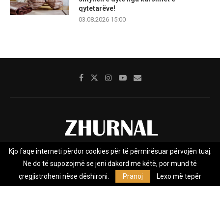
qytetarëve!
03.08.2026 15:00
Kjo faqe interneti përdor cookies për të përmirësuar përvojën tuaj.
Rreth nesh
Impresumi
Marketing
Kontakt
Ne do të supozojmë se jeni dakord me këtë, por mund të
Privacy Policy
çregjistroheni nëse dëshironi.
Pranoj
Lexo më tepër
Zhurnal.mk është Agjenci e Lajmeve e pavarur, e themeluar në vitin
2009, që e mbulon Maqedoninë, Kosovën, Shqipërinë edhe lajmet
nga bota.