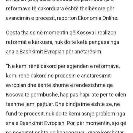
reformave të dakorduara është thelbësore për
avancimin e procesit, raporton Ekonomia Online.
Costa tha se në momentin që Kosova i realizon
reformat e kërkuara, nuk do të ketë pengesa nga
ana e Bashkimit Evropian për anëtarësim.
“Ne kemi rënë dakord për agjendën e reformave,
kemi rënë dakord në procesin e anëtarësimit
evropian dhe është shumë e rëndësishme që
Kosova të përmbushë, hap pas hapi, atë për të cilën
tashmë jemi pajtuar. Dhe bindja ime është se, në
fund të procesit, nuk do të kemi asnjë problem nga
ana e Bashkimit Evropian. Por, për momentin, ajo që
na nevojitet është që konsensusi i gjerë kombëtar