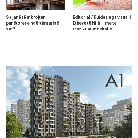
Sa janë të mbrojtur
Editorial / Kujdes nga virusi i
punëtorët e ndërtimtarisë
Etheve të Nilit – më të
sot?
rrezikuar moshat e...