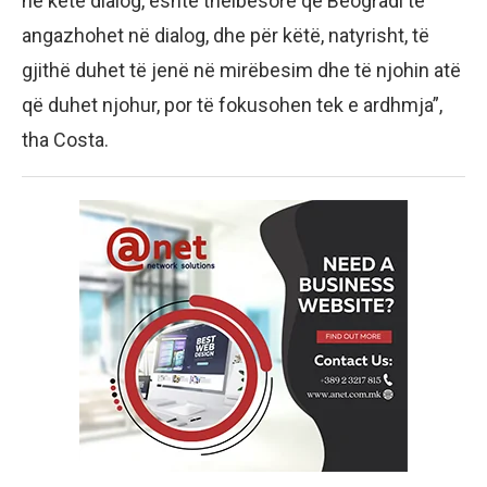
në këtë dialog, është thelbësore që Beogradi të
angazhohet në dialog, dhe për këtë, natyrisht, të
gjithë duhet të jenë në mirëbesim dhe të njohin atë
që duhet njohur, por të fokusohen tek e ardhmja”,
tha Costa.