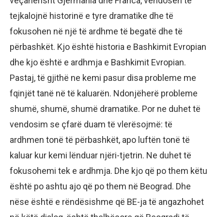
veçanërisht Gjermania dhe Franca, vendosën të
tejkalojnë historinë e tyre dramatike dhe të
fokusohen në një të ardhme të begatë dhe të
përbashkët. Kjo është historia e Bashkimit Evropian
dhe kjo është e ardhmja e Bashkimit Evropian.
Pastaj, të gjithë ne kemi pasur disa probleme me
fqinjët tanë në të kaluarën. Ndonjëherë probleme
shumë, shumë, shumë dramatike. Por ne duhet të
vendosim se çfarë duam të vlerësojmë: të
ardhmen tonë të përbashkët, apo luftën tonë të
kaluar kur kemi lënduar njëri-tjetrin. Ne duhet të
fokusohemi tek e ardhmja. Dhe kjo që po them këtu
është po ashtu ajo që po them në Beograd. Dhe
nëse është e rëndësishme që BE-ja të angazhohet