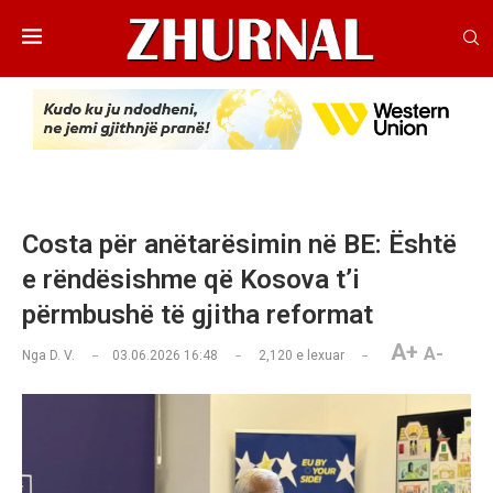
Costa për anëtarësimin në BE: Është
e rëndësishme që Kosova t’i
përmbushë të gjitha reformat
A+
A-
Nga
D. V.
03.06.2026 16:48
2,120
e lexuar