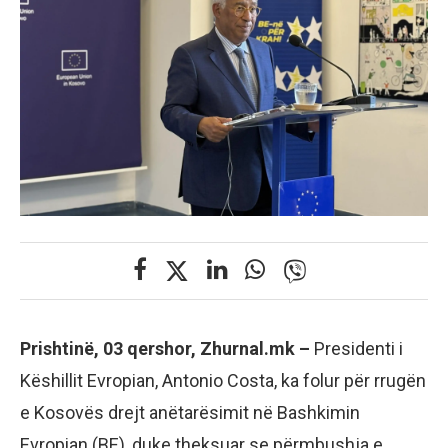
Prishtinë, 03 qershor, Zhurnal.mk –
Presidenti i
Këshillit Evropian, Antonio Costa, ka folur për rrugën
e Kosovës drejt anëtarësimit në Bashkimin
Evropian (BE), duke theksuar se përmbushja e