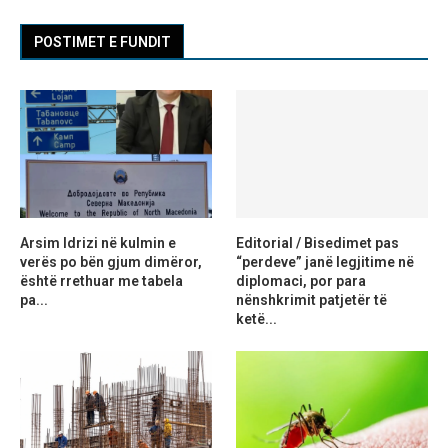
POSTIMET E FUNDIT
Arsim Idrizi në kulmin e
Editorial / Bisedimet pas
verës po bën gjum dimëror,
“perdeve” janë legjitime në
është rrethuar me tabela
diplomaci, por para
pa...
nënshkrimit patjetër të
ketë...