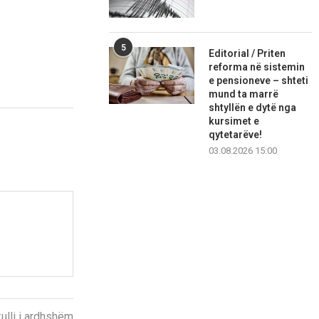
5
Editorial / Priten
reforma në sistemin
e pensioneve – shteti
mund ta marrë
shtyllën e dytë nga
kursimet e
qytetarëve!
03.08.2026 15:00
kulli i ardhshëm