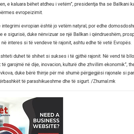
n, e kaluara bëhet atdheu i vetëm”, presidentja tha se Ballkani k
përmes evropeizimit.
e integrimi evropian është jo vetëm natyral, por edhe domosdos
he e sigurisë, duke nënvizuar se një Ballkan i qëndrueshëm, pro
në interes si të vendeve të rajonit, ashtu edhe të vetë Evropës.
shteti duhet të shihet si sukses i të gjithë rajonit. Në vend të bl
 të garojmë në dije, inovacion, kulturë dhe zhvillim ekonomik”, th
vkova, duke bërë thirrje për më shumë përgjegjësi rajonale si par
ërbashkët të parashikueshme dhe të sigurt. /Zhurnal.mk