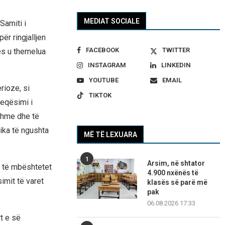
MEDIAT SOCIALE
Samiti i
ër ringjalljen
FACEBOOK
TWITTER
es u themelua
INSTAGRAM
LINKEDIN
YOUTUBE
EMAIL
rioze, si
TIKTOK
keqësimi i
shme dhe të
tika të ngushta
MË TË LEXUARA
1
Arsim, në shtator
t të mbështetet
4.900 nxënës të
mit të varet
klasës së parë më
pak
06.08.2026 17:33
t e së