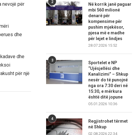
2
a nevojë për
Në korrik janë paguar
mbi 560 milionë
denarë për
kompensime për
hmëri
pushim mjekësor,
pjesa më e madhe
sperues dhe
për lejet e lindjes
28.07.2026 15:52
lokadave dhe
3
Sportelet e NP
eksoi
“Ujësjellësi dhe
akusht për një
Kanalizimi” – Shkup
nesër do të punojnë
nga ora 7:30 deri në
15:30, e mërkura
është ditë jopune
05.01.2026 10:36
4
Regjistrohet tërmet
në Shkup
02.08.2026 22:34