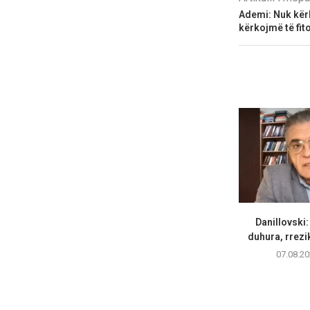
Ademi: Nuk kërk
kërkojmë të fitoj
Danillovski
duhura, rrezik
07.08.20