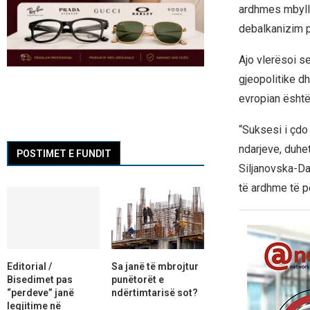
ardhmes mbylle
debalkanizim 
Ajo vlerësoi s
gjeopolitike d
evropian është 
“Suksesi i çdo 
ndarjeve, duhet
POSTIMET E FUNDIT
Siljanovska-Da
të ardhme të p
Editorial /
Sa janë të mbrojtur
Bisedimet pas
punëtorët e
“perdeve” janë
ndërtimtarisë sot?
legjitime në