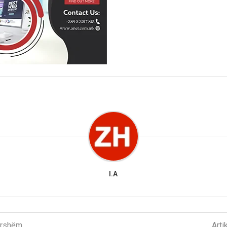
I.A
parshëm
Arti