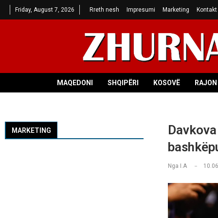
Friday, August 7, 2026
Rreth nesh
Impresumi
Marketing
Kontakt
MAQEDONI
SHQIPËRI
KOSOVË
RAJON 
Davkova 
MARKETING
bashkëpu
Nga
I.A
10.06