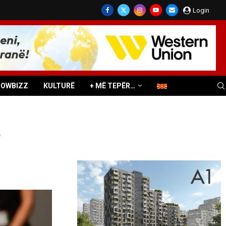
Login
HOWBIZZ
KULTURË
+ MË TEPËR…
e