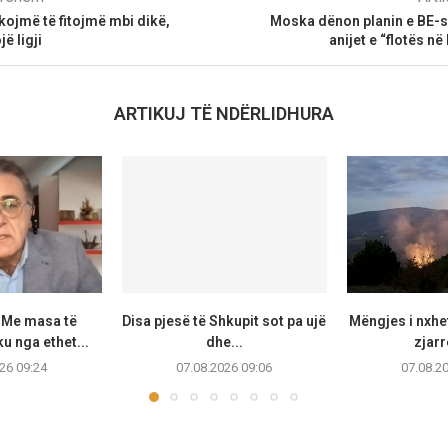
ojmë të fitojmë mbi dikë,
Moska dënon planin e BE-s
ë ligji
anijet e “flotës n
ARTIKUJ TË NDËRLIDHURA
: Me masa të
Disa pjesë të Shkupit sot pa ujë
Mëngjes i nxhe
u nga ethet...
dhe...
zjarr
26 09:24
07.08.2026 09:06
07.08.2