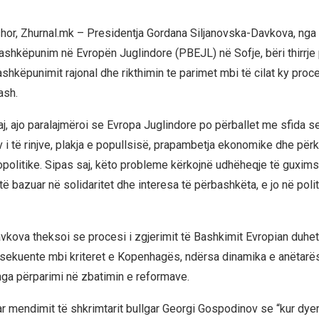
hor, Zhurnal.mk – Presidentja Gordana Siljanovska-Davkova, nga 
ashkëpunim në Evropën Juglindore (PBEJL) në Sofje, bëri thirrje p
shkëpunimit rajonal dhe rikthimin te parimet mbi të cilat ky proc
ash.
aj, ajo paralajmëroi se Evropa Juglindore po përballet me sfida se
 i të rinjve, plakja e popullsisë, prapambetja ekonomike dhe për
opolitike. Sipas saj, këto probleme kërkojnë udhëheqje të guxim
ë bazuar në solidaritet dhe interesa të përbashkëta, e jo në poli
vkova theksoi se procesi i zgjerimit të Bashkimit Evropian duhe
ekuente mbi kriteret e Kopenhagës, ndërsa dinamika e anëtarësi
nga përparimi në zbatimin e reformave.
ar mendimit të shkrimtarit bullgar Georgi Gospodinov se “kur dyer