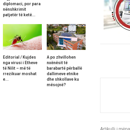
diplomaci, por para
nënshkrimit
patjetër të ketë...
Editorial / Kujdes
A po zhvillohen
nga virusi i Etheve
nxënësit të
të Nilit – më të
barabartë përballë
rrezikuar moshat
dallimeve etnike
e...
dhe shkollave ku
mësojnë?
Artikulli i më