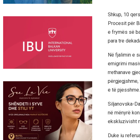
Shkup, 10 qers
Procesit për B
e frymës së ba
para tre dekad
Në fjalimin e s
emigrimi masiv
rrethanave gje
përgjegjshme, t
e të pjesshme.
Siljanovska-Da
në mënyrë kons
ekskluzivisht 
Duke iu referu