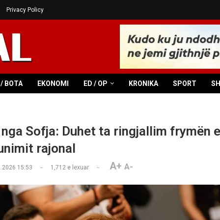
Privacy Policy
/ BOTA
EKONOMI
ED / OP
KRONIKA
SPORT
S
nga Sofja: Duhet ta ringjallim frymën 
nimit rajonal
A+
A-
.2026 15:53
1,712
e lexuar