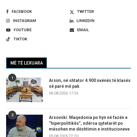
FACEBOOK
TWITTER
INSTAGRAM
LINKEDIN
YOUTUBE
EMAIL
TIKTOK
MË TË LEXUARA
1
Arsim, në shtator 4.900 nxënës të klasës
së parë më pak
06.08.2026 17:33
2
Arsovski: Maqedonia po hyn në fazën e
“hiperpolitikës”, ndërsa qytetarët po
mësohen me dështimin e institucioneve
05.08.2026 22:20