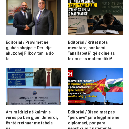
Editorial / Provimet në
Editorial / Rritet nota
gjuhën shqipe – Deri dje
mesatare, por kemi
akuzohej Filkov, tani a do
“analfabetë” që s’dinë as
ta...
lexim e as matematikë!
Arsim Idrizi në kulmin e
Editorial / Bisedimet pas
verës po bën gjum dimëror,
“perdeve” janë legjitime në
është rrethuar me tabela
diplomaci, por para
pa...
nënshkrimit patjetër të