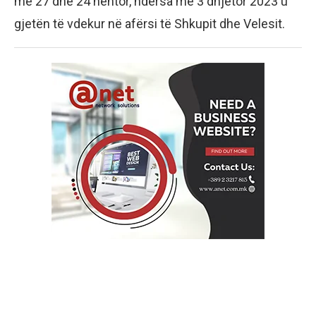
më 27 dhe 24 nëntor, ndërsa më 3 dhjetor 2023 u
gjetën të vdekur në afërsi të Shkupit dhe Velesit.