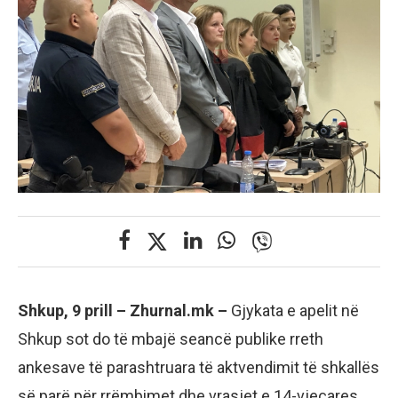
Shkup, 9 prill – Zhurnal.mk –
Gjykata e apelit në
Shkup sot do të mbajë seancë publike rreth
ankesave të parashtruara të aktvendimit të shkallës
së parë për rrëmbimet dhe vrasjet e 14-vjeçares