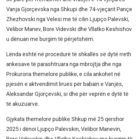
Vanja Gjorçevska nga Shkupi dhe 74-vjeçarit Pançe
Zhezhovski nga Velesi me të cilin Ljupço Palevski,
Velibor Manev, Bore Videvski dhe Vllatko Keshishov
u dënuan me burgim të përjetshëm.
Lënda është në procedurë të shkallës së dytë rreth
ankesave të parashtruara nga mbrojtja dhe nga
Prokuroria themelore publike, e cila ankohet në
pjesën e aktvendimit lirues për babain e Vanjës,
Aleksandar Gjorçevski, si dhe për veprën e dytë të
të akuzuarve.
Gjykata themelore publike Shkup më 25 qershor
2025 i dënoi Ljupço Palevskin, Velibor Manevin,
Bore Videvskin dhe Vllatko Keshishev me burgim të