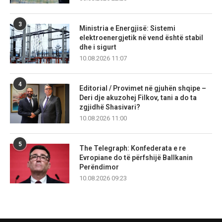
3
Ministria e Energjisë: Sistemi
elektroenergjetik në vend është stabil
dhe i sigurt
10.08.2026 11:07
4
Editorial / Provimet në gjuhën shqipe –
Deri dje akuzohej Filkov, tani a do ta
zgjidhë Shasivari?
10.08.2026 11:00
5
The Telegraph: Konfederata e re
Evropiane do të përfshijë Ballkanin
Perëndimor
10.08.2026 09:23