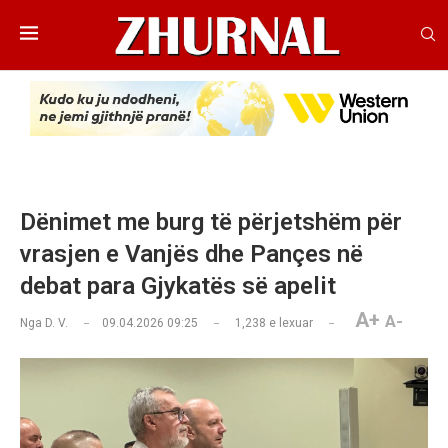
Dënimet me burg të përjetshëm për
vrasjen e Vanjës dhe Pançes në
debat para Gjykatës së apelit
A+
A-
Nga
D. V.
09.04.2026 09:25
1,238
e lexuar