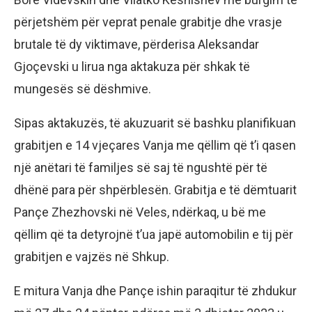
përjetshëm për veprat penale grabitje dhe vrasje
brutale të dy viktimave, përderisa Aleksandar
Gjoçevski u lirua nga aktakuza për shkak të
mungesës së dëshmive.
Sipas aktakuzës, të akuzuarit së bashku planifikuan
grabitjen e 14 vjeçares Vanja me qëllim që t’i qasen
një anëtari të familjes së saj të ngushtë për të
dhënë para për shpërblesën. Grabitja e të dëmtuarit
Pançe Zhezhovski në Veles, ndërkaq, u bë me
qëllim që ta detyrojnë t’ua japë automobilin e tij për
grabitjen e vajzës në Shkup.
E mitura Vanja dhe Pançe ishin paraqitur të zhdukur