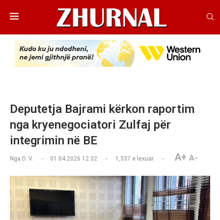
Deputetja Bajrami kërkon raportim
nga kryenegociatori Zulfaj për
integrimin në BE
A+
A-
Nga
D. V.
01.04.2026 12:32
1,337
e lexuar