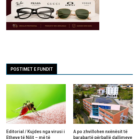
POSTIMET E FUNDIT
Editorial / Kujdes nga virusi i
A po zhvillohen nxënësit të
Etheve të Nilit – më të
barabartë përballë dallimeve