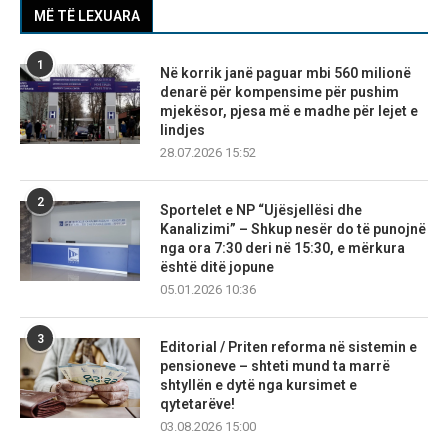
MË TË LEXUARA
1
Në korrik janë paguar mbi 560 milionë
denarë për kompensime për pushim
mjekësor, pjesa më e madhe për lejet e
lindjes
28.07.2026 15:52
2
Sportelet e NP “Ujësjellësi dhe
Kanalizimi” – Shkup nesër do të punojnë
nga ora 7:30 deri në 15:30, e mërkura
është ditë jopune
05.01.2026 10:36
3
Editorial / Priten reforma në sistemin e
pensioneve – shteti mund ta marrë
shtyllën e dytë nga kursimet e
qytetarëve!
03.08.2026 15:00