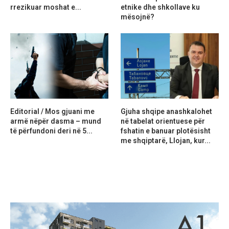
rrezikuar moshat e...
etnike dhe shkollave ku
mësojnë?
Editorial / Mos gjuani me
Gjuha shqipe anashkalohet
armë nëpër dasma – mund
në tabelat orientuese për
të përfundoni deri në 5...
fshatin e banuar plotësisht
me shqiptarë, Llojan, kur...