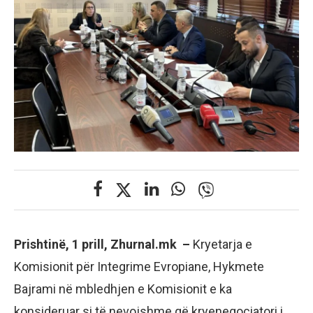
Prishtinë, 1 prill, Zhurnal.mk –
Kryetarja e
Komisionit për Integrime Evropiane, Hykmete
Bajrami në mbledhjen e Komisionit e ka
konsideruar si të nevojshme që kryenegociatori i