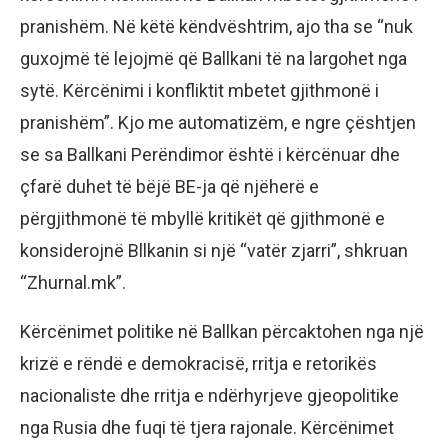
pranishëm. Në këtë këndvështrim, ajo tha se “nuk
guxojmë të lejojmë që Ballkani të na largohet nga
sytë. Kërcënimi i konfliktit mbetet gjithmonë i
pranishëm”. Kjo me automatizëm, e ngre çështjen
se sa Ballkani Perëndimor është i kërcënuar dhe
çfarë duhet të bëjë BE-ja që njëherë e
përgjithmonë të mbyllë kritikët që gjithmonë e
konsiderojnë Bllkanin si një “vatër zjarri”, shkruan
“Zhurnal.mk”.
Kërcënimet politike në Ballkan përcaktohen nga një
krizë e rëndë e demokracisë, rritja e retorikës
nacionaliste dhe rritja e ndërhyrjeve gjeopolitike
nga Rusia dhe fuqi të tjera rajonale. Kërcënimet