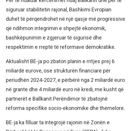
Për të ndaluar kërcënimet ndaj Ballkanit dhe për të
siguruar stabilitetin rajonal, Bashkimi Evropian
duhet të përqendrohet në një qasje më progressive
që ndihmon integrimin e shpejtë ekonomik,
bashkëpunimin e zgjeruar të sigurisë dhe
respektimin e rreptë të reformave demokratike.
Aktualisht BE-ja po zbaton planin e rritjes prej 6
miliardë eurove, ose strukturën financiare për
periudhën 2024-2027, e përbërë nga 2 miliardë euro
në grante dhe 4 miliardë euro në kredi, me kusht që
partnerët e Ballkanit Perëndimor të zbatojnë
reforma specifike socio-ekonomike dhe themelore.
BE-ja ka filluar ta integrojë rajonin në Zonën e