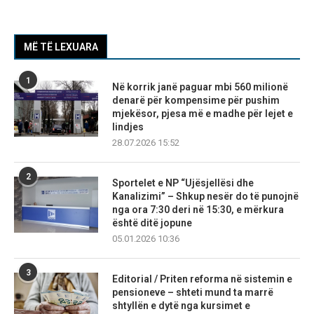
MË TË LEXUARA
1
Në korrik janë paguar mbi 560 milionë
denarë për kompensime për pushim
mjekësor, pjesa më e madhe për lejet e
lindjes
28.07.2026 15:52
2
Sportelet e NP “Ujësjellësi dhe
Kanalizimi” – Shkup nesër do të punojnë
nga ora 7:30 deri në 15:30, e mërkura
është ditë jopune
05.01.2026 10:36
3
Editorial / Priten reforma në sistemin e
pensioneve – shteti mund ta marrë
shtyllën e dytë nga kursimet e