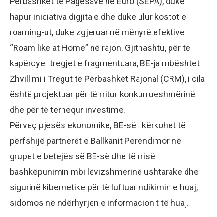
Përbashkët të Pagesave në Euro (SEPA), duke
hapur iniciativa digjitale dhe duke ulur kostot e
roaming-ut, duke zgjeruar në mënyrë efektive
“Roam like at Home” në rajon. Gjithashtu, për të
kapërcyer tregjet e fragmentuara, BE-ja mbështet
Zhvillimi i Tregut të Përbashkët Rajonal (CRM), i cila
është projektuar për të rritur konkurrueshmërinë
dhe për të tërhequr investime.
Përveç pjesës ekonomike, BE-së i kërkohet të
përfshijë partnerët e Ballkanit Perëndimor në
grupet e betejës së BE-së dhe të rrisë
bashkëpunimin mbi lëvizshmërinë ushtarake dhe
sigurinë kibernetike për të luftuar ndikimin e huaj,
sidomos në ndërhyrjen e informacionit të huaj.