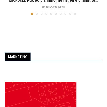
Mickoski: Nuk po planifikojmë rritjen e çmimit të...
06.08.2026 13:48
MARKETING