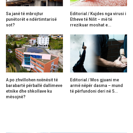
Sa janë të mbrojtur
Editorial / Kujdes nga virusi i
punëtorët e ndërtimtarisë
Etheve të Nilit – më të
sot?
rrezikuar moshat e...
A po zhvillohen nxënësit të
Editorial / Mos gjuani me
barabartë përballë dallimeve
armë nëpër dasma – mund
etnike dhe shkollave ku
të përfundoni deri në 5...
mësojnë?