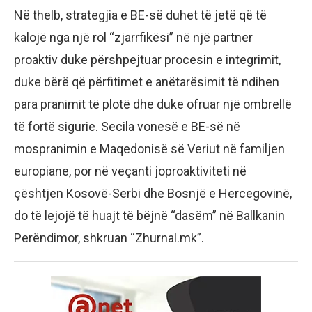
Në thelb, strategjia e BE-së duhet të jetë që të
kalojë nga një rol “zjarrfikësi” në një partner
proaktiv duke përshpejtuar procesin e integrimit,
duke bërë që përfitimet e anëtarësimit të ndihen
para pranimit të plotë dhe duke ofruar një ombrellë
të fortë sigurie. Secila vonesë e BE-së në
mospranimin e Maqedonisë së Veriut në familjen
europiane, por në veçanti joproaktiviteti në
çështjen Kosovë-Serbi dhe Bosnjë e Hercegovinë,
do të lejojë të huajt të bëjnë “dasëm” në Ballkanin
Perëndimor, shkruan “Zhurnal.mk”.