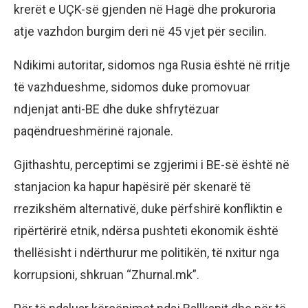
krerët e UÇK-së gjenden në Hagë dhe prokuroria
atje vazhdon burgim deri në 45 vjet për secilin.
Ndikimi autoritar, sidomos nga Rusia është në rritje
të vazhdueshme, sidomos duke promovuar
ndjenjat anti-BE dhe duke shfrytëzuar
paqëndrueshmërinë rajonale.
Gjithashtu, perceptimi se zgjerimi i BE-së është në
stanjacion ka hapur hapësirë për skenarë të
rrezikshëm alternativë, duke përfshirë konfliktin e
ripërtërirë etnik, ndërsa pushteti ekonomik është
thellësisht i ndërthurur me politikën, të nxitur nga
korrupsioni, shkruan “Zhurnal.mk”.