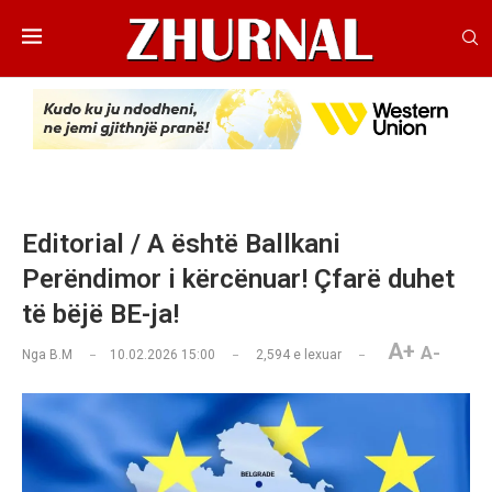
Editorial / A është Ballkani
Perëndimor i kërcënuar! Çfarë duhet
të bëjë BE-ja!
A+
A-
Nga
B.M
10.02.2026 15:00
2,594
e lexuar