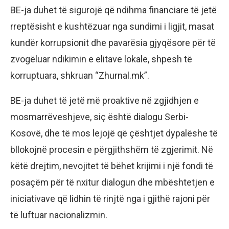
BE-ja duhet të sigurojë që ndihma financiare të jetë
rreptësisht e kushtëzuar nga sundimi i ligjit, masat
kundër korrupsionit dhe pavarësia gjyqësore për të
zvogëluar ndikimin e elitave lokale, shpesh të
korruptuara, shkruan “Zhurnal.mk”.
BE-ja duhet të jetë më proaktive në zgjidhjen e
mosmarrëveshjeve, siç është dialogu Serbi-
Kosovë, dhe të mos lejojë që çështjet dypalëshe të
bllokojnë procesin e përgjithshëm të zgjerimit. Në
këtë drejtim, nevojitet të bëhet krijimi i një fondi të
posaçëm për të nxitur dialogun dhe mbështetjen e
iniciativave që lidhin të rinjtë nga i gjithë rajoni për
të luftuar nacionalizmin.