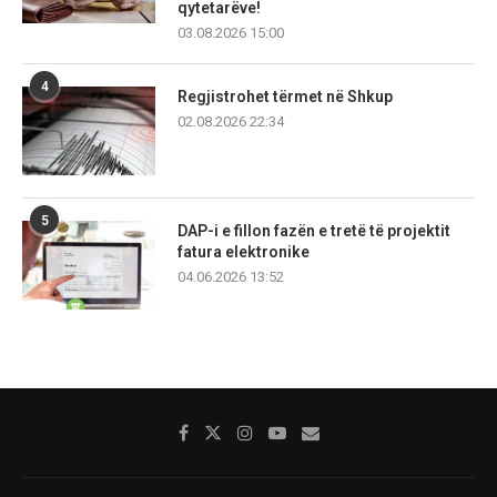
qytetarëve!
03.08.2026 15:00
4
Regjistrohet tërmet në Shkup
02.08.2026 22:34
5
DAP-i e fillon fazën e tretë të projektit
fatura elektronike
04.06.2026 13:52