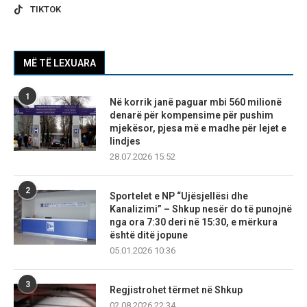
TIKTOK
MË TË LEXUARA
1
Në korrik janë paguar mbi 560 milionë
denarë për kompensime për pushim
mjekësor, pjesa më e madhe për lejet e
lindjes
28.07.2026 15:52
2
Sportelet e NP “Ujësjellësi dhe
Kanalizimi” – Shkup nesër do të punojnë
nga ora 7:30 deri në 15:30, e mërkura
është ditë jopune
05.01.2026 10:36
3
Regjistrohet tërmet në Shkup
02.08.2026 22:34