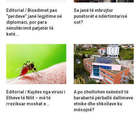
Editorial / Bisedimet pas
Sa janë të mbrojtur
“perdeve” janë legjitime në
punëtorët e ndërtimtarisë
diplomaci, por para
sot?
nënshkrimit patjetër të
ketë...
Editorial / Kujdes nga virusi i
A po zhvillohen nxënësit të
Etheve të Nilit – më të
barabartë përballë dallimeve
rrezikuar moshat e...
etnike dhe shkollave ku
mësojnë?