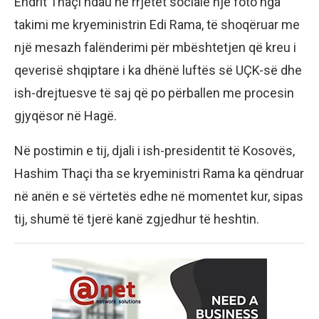
Endrit Thaçi ndau në rrjetet sociale një foto nga
takimi me kryeministrin Edi Rama, të shoqëruar me
një mesazh falënderimi për mbështetjen që kreu i
qeverisë shqiptare i ka dhënë luftës së UÇK-së dhe
ish-drejtuesve të saj që po përballen me procesin
gjyqësor në Hagë.
Në postimin e tij, djali i ish-presidentit të Kosovës,
Hashim Thaçi tha se kryeministri Rama ka qëndruar
në anën e së vërtetës edhe në momentet kur, sipas
tij, shumë të tjerë kanë zgjedhur të heshtin.