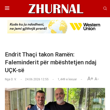
Endrit Thaçi takon Ramën:
Faleminderit për mbështetjen ndaj
UÇK-së
A+
A-
Nga
D. V.
24.06.2026 12:55
1,449
e lexuar