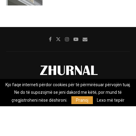
Kjo faqe interneti përdor cookies për të përmirësuar përvojën tuaj.
Rreth nesh
Impresumi
Marketing
Kontakt
Ne do të supozojmë se jeni dakord me këtë, por mund të
Privacy Policy
çregjistroheni nëse dëshironi.
Pranoj
Lexo më tepër
Zhurnal.mk është Agjenci e Lajmeve e pavarur, e themeluar në vitin
2009, që e mbulon Maqedoninë, Kosovën, Shqipërinë edhe lajmet
nga bota.
@2026 - All Right Reserved. Designed and Developed by
Anet.Com.Mk