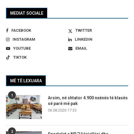
MEDIAT SOCIALE
FACEBOOK
TWITTER
INSTAGRAM
LINKEDIN
YOUTUBE
EMAIL
TIKTOK
MË TË LEXUARA
1
Arsim, në shtator 4.900 nxënës të klasës
së parë më pak
06.08.2026 17:33
2
Sportelet e NP “Ujësjellësi dhe