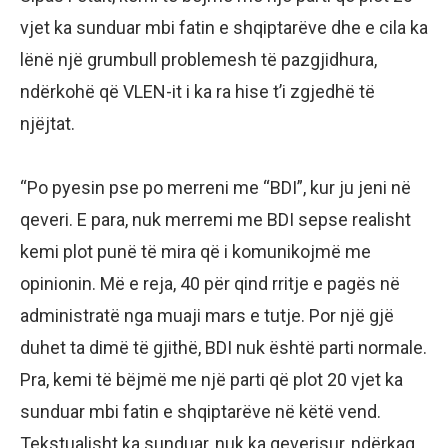
vjet ka sunduar mbi fatin e shqiptarëve dhe e cila ka
lënë një grumbull problemesh të pazgjidhura,
ndërkohë që VLEN-it i ka ra hise t’i zgjedhë të
njëjtat.
“Po pyesin pse po merreni me “BDI”, kur ju jeni në
qeveri. E para, nuk merremi me BDI sepse realisht
kemi plot punë të mira që i komunikojmë me
opinionin. Më e reja, 40 për qind rritje e pagës në
administratë nga muaji mars e tutje. Por një gjë
duhet ta dimë të gjithë, BDI nuk është parti normale.
Pra, kemi të bëjmë me një parti që plot 20 vjet ka
sunduar mbi fatin e shqiptarëve në këtë vend.
Tekstualisht ka sunduar, nuk ka qeverisur, ndërkaq