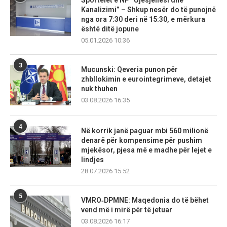
Kanalizimi” – Shkup nesër do të punojnë
nga ora 7:30 deri në 15:30, e mërkura
është ditë jopune
05.01.2026 10:36
3
Mucunski: Qeveria punon për
zhbllokimin e eurointegrimeve, detajet
nuk thuhen
03.08.2026 16:35
4
Në korrik janë paguar mbi 560 milionë
denarë për kompensime për pushim
mjekësor, pjesa më e madhe për lejet e
lindjes
28.07.2026 15:52
5
VMRO‑DPMNE: Maqedonia do të bëhet
vend më i mirë për të jetuar
03.08.2026 16:17