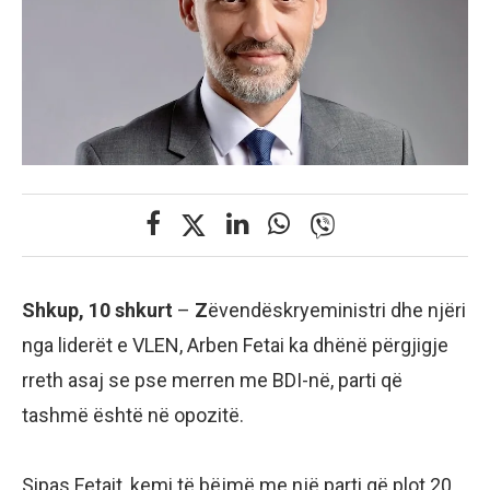
Shkup, 10 shkurt
–
Z
ëvendëskryeministri dhe njëri
nga liderët e VLEN, Arben Fetai ka dhënë përgjigje
rreth asaj se pse merren me BDI-në, parti që
tashmë është në opozitë.
Sipas Fetait, kemi të bëjmë me një parti që plot 20