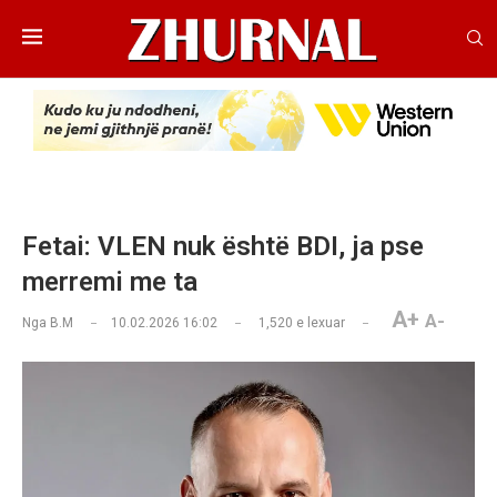
Fetai: VLEN nuk është BDI, ja pse
merremi me ta
A+
A-
Nga
B.M
10.02.2026 16:02
1,520
e lexuar