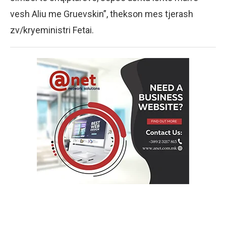
vesh Aliu me Gruevskin”, thekson mes tjerash
zv/kryeministri Fetai.