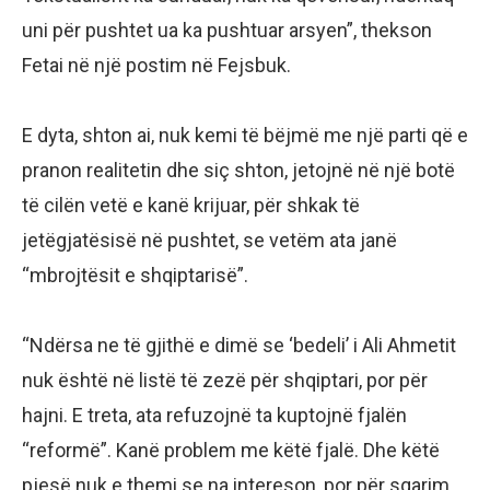
uni për pushtet ua ka pushtuar arsyen”, thekson
Fetai në një postim në Fejsbuk.
E dyta, shton ai, nuk kemi të bëjmë me një parti që e
pranon realitetin dhe siç shton, jetojnë në një botë
të cilën vetë e kanë krijuar, për shkak të
jetëgjatësisë në pushtet, se vetëm ata janë
“mbrojtësit e shqiptarisë”.
“Ndërsa ne të gjithë e dimë se ‘bedeli’ i Ali Ahmetit
nuk është në listë të zezë për shqiptari, por për
hajni. E treta, ata refuzojnë ta kuptojnë fjalën
“reformë”. Kanë problem me këtë fjalë. Dhe këtë
pjesë nuk e themi se na intereson, por për sqarim