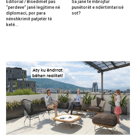
Editorial / Bisedimet pas
Sa janë të mbrojtur
“perdeve” janë legjitime në
punëtorët e ndërtimtarisë
diplomaci, por para
sot?
nënshkrimit patjetër të
ketë...