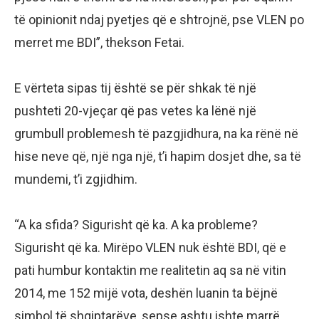
të opinionit ndaj pyetjes që e shtrojnë, pse VLEN po
merret me BDI”, thekson Fetai.
E vërteta sipas tij është se për shkak të një
pushteti 20-vjeçar që pas vetes ka lënë një
grumbull problemesh të pazgjidhura, na ka rënë në
hise neve që, një nga një, t’i hapim dosjet dhe, sa të
mundemi, t’i zgjidhim.
“A ka sfida? Sigurisht që ka. A ka probleme?
Sigurisht që ka. Mirëpo VLEN nuk është BDI, që e
pati humbur kontaktin me realitetin aq sa në vitin
2014, me 152 mijë vota, deshën luanin ta bëjnë
simbol të shqiptarëve, sepse ashtu ishte marrë