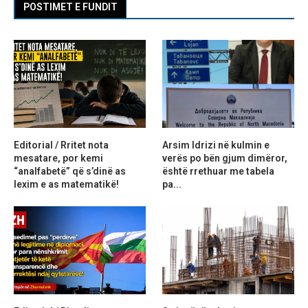
POSTIMET E FUNDIT
Editorial / Rritet nota
Arsim Idrizi në kulmin e
mesatare, por kemi
verës po bën gjum dimëror,
“analfabetë” që s’dinë as
është rrethuar me tabela
lexim e as matematikë!
pa...