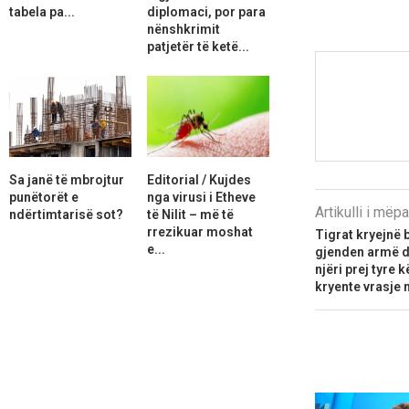
tabela pa...
diplomaci, por para
nënshkrimit
patjetër të ketë...
Sa janë të mbrojtur
Editorial / Kujdes
punëtorët e
nga virusi i Etheve
Artikulli i më
ndërtimtarisë sot?
të Nilit – më të
rrezikuar moshat
​Tigrat kryejnë 
e...
gjenden armë d
njëri prej tyre 
kryente vrasje