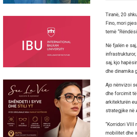
Tiranë, 20 shk
Fino, mori pjes
temë “Rëndësia 
Në fjalën e saj
infrastrukturor
saj, kjo hapësi
dhe dinamika gj
Ajo nënvizoi s
dhe forcimit t
arkitekturën eu
strategjike në 
“Korridori VIII
mobilitet dhe 