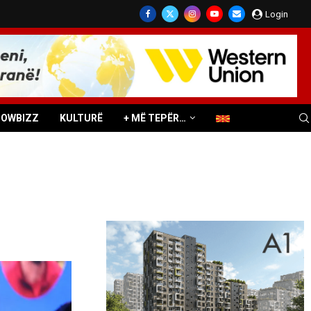
Login
HOWBIZZ
KULTURË
+ MË TEPËR…