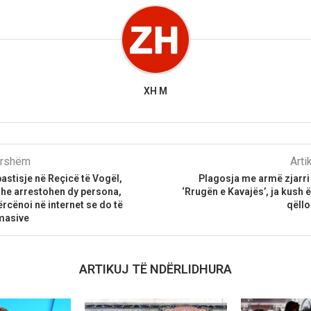
XH M
parshëm
Arti
bastisje në Reçicë të Vogël,
Plagosja me armë zjarri 
he arrestohen dy persona,
‘Rrugën e Kavajës’, ja kush 
kërcënoi në internet se do të
qëllo
 masive
ARTIKUJ TË NDËRLIDHURA