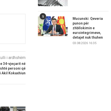
5
Mucunski: Qeveria
punon për
zhbllokimin e
eurointegrimeve,
detajet nuk thuhen
03.08.2026 16:35
kulli i ardhshëm
e 34-vjeçarit në
është personi që
i Akil Kokaxhiun