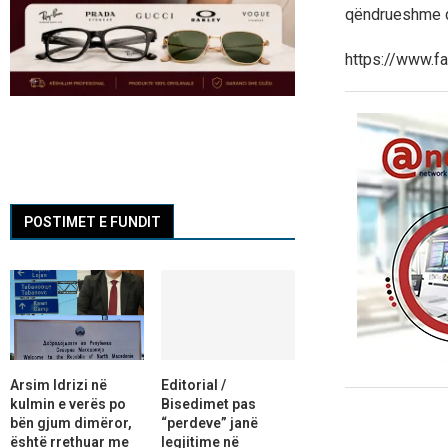
qëndrueshme dh
https://www.
POSTIMET E FUNDIT
Arsim Idrizi në
Editorial /
kulmin e verës po
Bisedimet pas
bën gjum dimëror,
“perdeve” janë
është rrethuar me
legjitime në