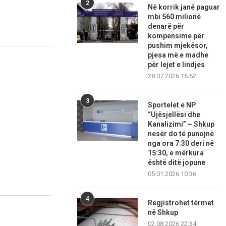
2
Në korrik janë paguar
mbi 560 milionë
denarë për
kompensime për
pushim mjekësor,
pjesa më e madhe
për lejet e lindjes
28.07.2026 15:52
3
Sportelet e NP
“Ujësjellësi dhe
Kanalizimi” – Shkup
nesër do të punojnë
nga ora 7:30 deri në
15:30, e mërkura
është ditë jopune
05.01.2026 10:36
4
Regjistrohet tërmet
në Shkup
02.08.2026 22:34