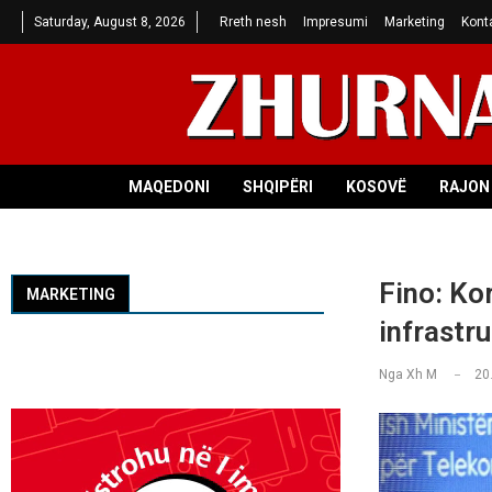
Saturday, August 8, 2026
Rreth nesh
Impresumi
Marketing
Kont
MAQEDONI
SHQIPËRI
KOSOVË
RAJON 
Fino: Kor
MARKETING
infrastr
Nga
Xh M
20