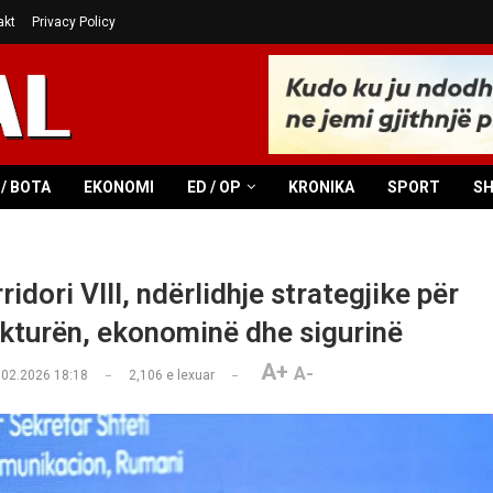
akt
Privacy Policy
/ BOTA
EKONOMI
ED / OP
KRONIKA
SPORT
S
ridori VIII, ndërlidhje strategjike për
ukturën, ekonominë dhe sigurinë
A+
A-
.02.2026 18:18
2,106
e lexuar