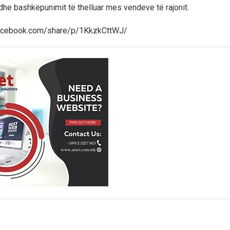
e bashkëpunimit të thelluar mes vendeve të rajonit.
facebook.com/share/p/1KkzkCttWJ/