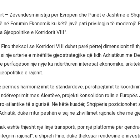
urt – Zëvendësministrja për Evropën dhe Punët e Jashtme e Shq
ë në Forumin Ekonomik ku këtë javë pati privilegjin të moderojë P
Gjeopolitike e Korridorit VIII”.
, Fino theksoi se Korridori VIII duhet parë përtej dimensionit të t
, si një arterie e mirëfilltë gjeostrategjike që lidh Adriatikun me De
rë përfaqëson një nyje ku ndërthuren interesat ekonomike, arkitek
eopolitike e rajonit.
e përmes harmonizimit të standardeve, përshpejtimit të koordinim
ë ndërveprimit mes Aleatëve, projekti konsolidon rolin e Europës
ro-atlantike të sigurisë. Në këtë kuadër, Shqipëria pozicionohet s
Adriatik, duke rritur peshën e saj në zhvillimet rajonale dhe më gje
 nuk është thjesht një linjë transporti, por një platformë për qëndr
integrim rajonal”, u shpreh Fino, duke theksuar rëndësinë e inves