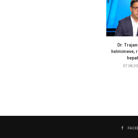
Dr. Trajan
helmimeve, r
hepati
07.08.20
FACE