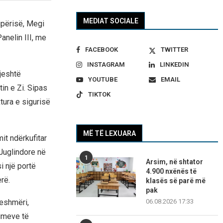
MEDIAT SOCIALE
ipërisë, Megi
anelin III, me
FACEBOOK
TWITTER
INSTAGRAM
LINKEDIN
hjeshtë
YOUTUBE
EMAIL
tin e Zi. Sipas
TIKTOK
tura e sigurisë
MË TË LEXUARA
it ndërkufitar
 Juglindore në
1
Arsim, në shtator
i një portë
4.900 nxënës të
rë.
klasës së parë më
pak
ueshmëri,
06.08.2026 17:33
timeve të