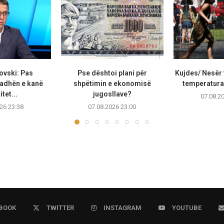
ovski: Pas
Pse dështoi plani për
Kujdes/ Nesër 
adhën e kanë
shpëtimin e ekonomisë
temperaturat
tet...
jugosllave?
07.08.2
26 23:38
07.08.2026 23:00
BOOK
TWITTER
INSTAGRAM
YOUTUBE