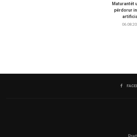
Maturantët 
përdorur in
artifici
06.08.20
FACE
Rret