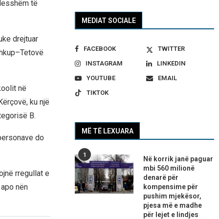
ujdesshëm të
MEDIAT SOCIALE
uke drejtuar
FACEBOOK
TWITTER
 Shkup–Tetovë
INSTAGRAM
LINKEDIN
YOUTUBE
EMAIL
oolit në
TIKTOK
Kërçovë, ku një
tegorisë B.
MË TË LEXUARA
 personave do
1
Në korrik janë paguar
mbi 560 milionë
jnë rregullat e
denarë për
t apo nën
kompensime për
pushim mjekësor,
pjesa më e madhe
për lejet e lindjes