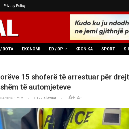
Privacy Policy
/ BOTA
EKONOMI
ED / OP
KRONIKA
SPORT
S
 orëve 15 shoferë të arrestuar për drej
sshëm të automjeteve
A+
A-
.04.2026 17:12
1,177
e lexuar