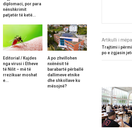
diplomaci, por para
nënshkrimit
patjetër të ketë...
Artikulli i më
Trajtimi i përm
po e zgjasin je
Editorial / Kujdes
A po zhvillohen
nga virusi i Etheve
nxënësit të
të Nilit – më të
barabartë përballë
rrezikuar moshat
dallimeve etnike
e...
dhe shkollave ku
mësojnë?