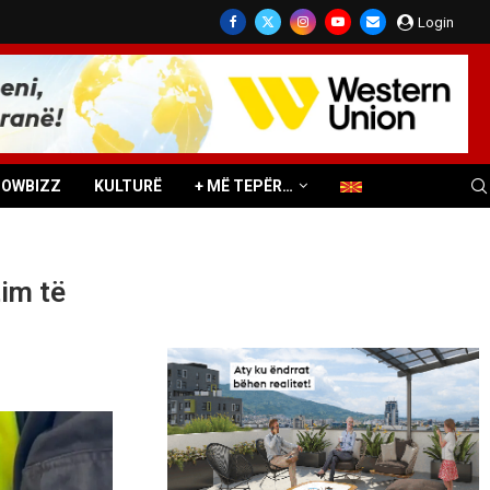
Login
HOWBIZZ
KULTURË
+ MË TEPËR…
tim të