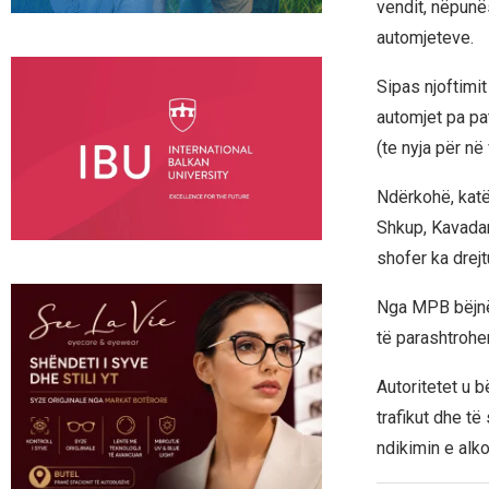
vendit, nëpunë
automjeteve.
Sipas njoftimi
automjet pa pa
(te nyja për në
Ndërkohë, katër
Shkup, Kavadar
shofer ka drej
Nga MPB bëjnë 
të parashtrohe
Autoritetet u 
trafikut dhe të
ndikimin e alko