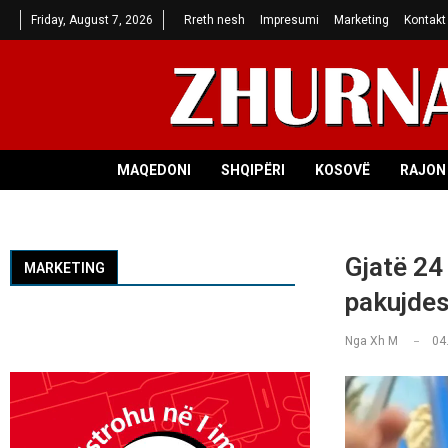
Friday, August 7, 2026
Rreth nesh
Impresumi
Marketing
Kontakt
MAQEDONI
SHQIPËRI
KOSOVË
RAJON 
Gjatë 24
MARKETING
pakujde
Nga
Xh M
04