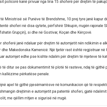
sit policorë kanë privuar nga liria 15 shoferë për drejtim të pak
t të Ministrisë së Punëve të Brendshme, 10 prej tyre janë kapur d
tentë shoferi në disa qytete, përfshirë Shkupin, rrugën rajonale
 fshatin Grupçin), si dhe në Gostivar, Koçan dhe Kërçovë.
 shoferë janë ndaluar për drejtim të automjetit nën ndikimin e alk
 dhe Makedonska Kamenicë. Një tjetër rast është regjistruar në 
tuar automjet edhe pse kishte ndalim për drejtim të mjeteve të ka
të ditur se pas dokumentimit të plotë të rasteve, ndaj të gjithë
n kallëzime përkatëse penale.
bëjnë apel të gjithë pjesëmarrësve në komunikacion që të respekto
 shmangin drejtimin e automjetit pa patentë shoferi, gjatë ndalimi
olit, me qëllim rritjen e sigurisë në rrugë.