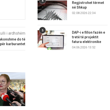
4
Regjistrohet tërmet
në Shkup
02.08.2026 22:34
5
DAP-i e fillon fazën e
kulli i ardhshëm
tretë të projektit
zakonshme do të
fatura elektronike
 për karburantet
04.06.2026 13:52