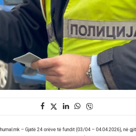
Zhurnal.mk – Gjatë 24 orëve të fundit (03/04 – 04.04.2026), në gjith