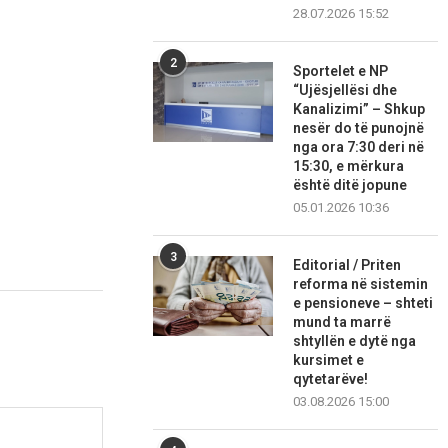
28.07.2026 15:52
2
Sportelet e NP
“Ujësjellësi dhe
Kanalizimi” – Shkup
nesër do të punojnë
nga ora 7:30 deri në
15:30, e mërkura
është ditë jopune
05.01.2026 10:36
3
Editorial / Priten
reforma në sistemin
e pensioneve – shteti
mund ta marrë
shtyllën e dytë nga
kursimet e
qytetarëve!
03.08.2026 15:00