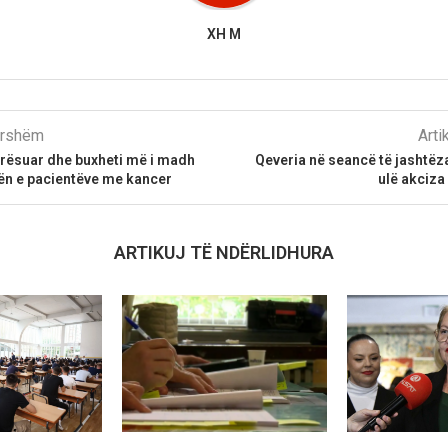
XH M
parshëm
Arti
irësuar dhe buxheti më i madh
Qeveria në seancë të jashtë
tën e pacientëve me kancer
ulë akciza
ARTIKUJ TË NDËRLIDHURA