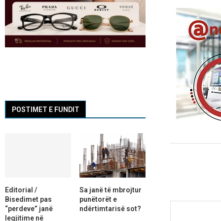
POSTIMET E FUNDIT
Editorial /
Sa janë të mbrojtur
Bisedimet pas
punëtorët e
“perdeve” janë
ndërtimtarisë sot?
legjitime në