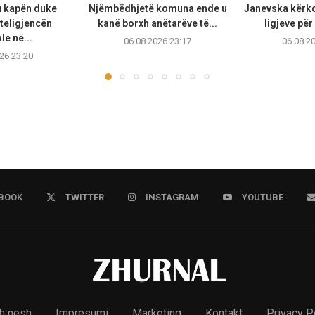
u kapën duke
Njëmbëdhjetë komuna ende u
Janevska kërko
teligjencën
kanë borxh anëtarëve të...
ligjeve për
ale në...
06.08.2026 23:17
06.08.2
26 23:20
BOOK
TWITTER
INSTAGRAM
YOUTUBE
h nesh
Impresumi
Marketing
Kontakt
Privacy P