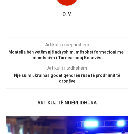
D. V.
Artikulli i mëparshëm
Montella bën vetëm një ndryshim, mësohet formacioni më i
mundshëm i Turqisë ndaj Kosovës
Artikulli i ardhshëm
Një sulm ukrainas godet qendrën ruse të prodhimit të
dronëve
ARTIKUJ TË NDËRLIDHURA