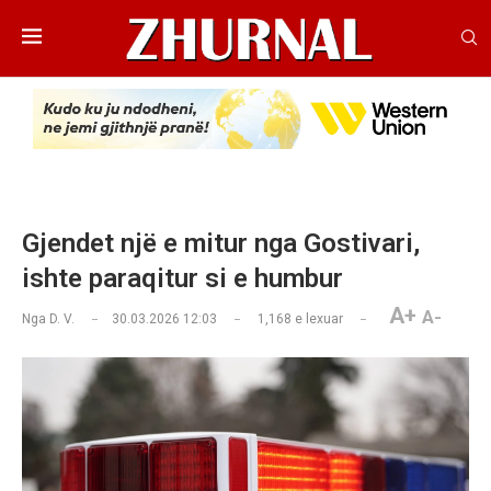
Gjendet një e mitur nga Gostivari,
ishte paraqitur si e humbur
A+
A-
Nga
D. V.
30.03.2026 12:03
1,168
e lexuar