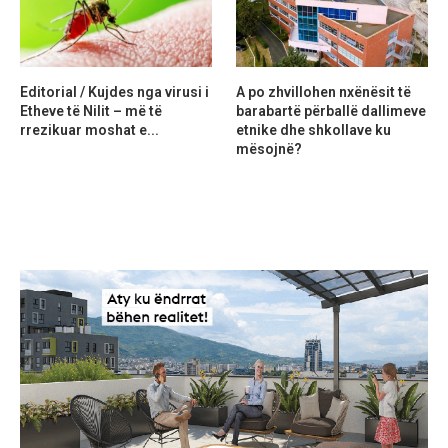
Editorial / Kujdes nga virusi i
A po zhvillohen nxënësit të
Etheve të Nilit – më të
barabartë përballë dallimeve
rrezikuar moshat e...
etnike dhe shkollave ku
mësojnë?