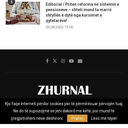
5
Editorial / Priten reforma në sistemin e
pensioneve – shteti mund ta marrë
shtyllën e dytë nga kursimet e
qytetarëve!
03.08.2026 15:00
Kjo faqe interneti përdor cookies për të përmirësuar përvojën tuaj.
Rreth nesh
Impresumi
Marketing
Kontakt
Ne do të supozojmë se jeni dakord me këtë, por mund të
Privacy Policy
çregjistroheni nëse dëshironi.
Pranoj
Lexo më tepër
Zhurnal.mk është Agjenci e Lajmeve e pavarur, e themeluar në vitin