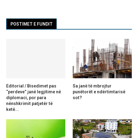
POSTIMET E FUNDIT
Editorial / Bisedimet pas
Sa janë të mbrojtur
“perdeve” janë legjitime në
punëtorët e ndërtimtarisë
diplomaci, por para
sot?
nënshkrimit patjetër të
ketë...