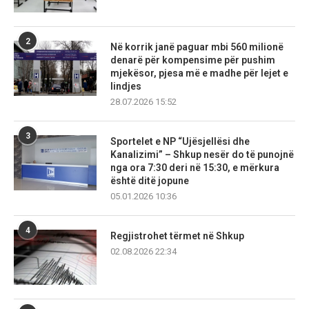
2
Në korrik janë paguar mbi 560 milionë
denarë për kompensime për pushim
mjekësor, pjesa më e madhe për lejet e
lindjes
28.07.2026 15:52
3
Sportelet e NP “Ujësjellësi dhe
Kanalizimi” – Shkup nesër do të punojnë
nga ora 7:30 deri në 15:30, e mërkura
është ditë jopune
05.01.2026 10:36
4
Regjistrohet tërmet në Shkup
02.08.2026 22:34