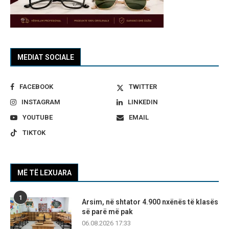
MEDIAT SOCIALE
FACEBOOK
TWITTER
INSTAGRAM
LINKEDIN
YOUTUBE
EMAIL
TIKTOK
MË TË LEXUARA
1
Arsim, në shtator 4.900 nxënës të klasës
së parë më pak
06.08.2026 17:33