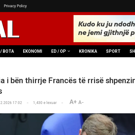
Privacy Policy
/ BOTA
EKONOMI
ED / OP
KRONIKA
SPORT
S
 i bën thirrje Francës të rrisë shpenzi
s
A+
A-
02.2026 17:02
1,430
e lexuar