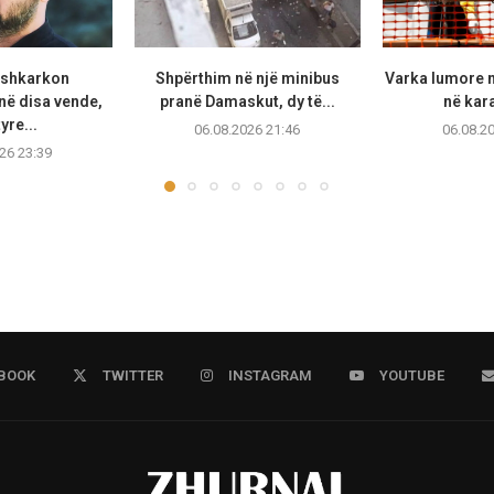
 shkarkon
Shpërthim në një minibus
Varka lumore 
ë disa vende,
pranë Damaskut, dy të...
në kara
yre...
06.08.2026 21:46
06.08.2
26 23:39
BOOK
TWITTER
INSTAGRAM
YOUTUBE