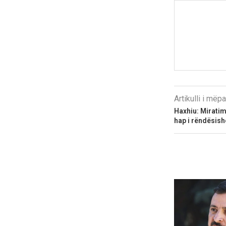
Artikulli i më
Haxhiu: Miratimi
hap i rëndësis