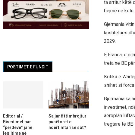
ta arritur këtë
bëjmë ne këtu 
Gjermania viti
kushtetues dhe
2029.
E Franca, e ci
treta në BE për
POSTIMET E FUNDIT
Kritika e Wade
shihet si forc
Gjermania ka h
investimet, nd
aeroplan lufta
Editorial /
Sa janë të mbrojtur
Bisedimet pas
punëtorët e
tregtare të BE
“perdeve” janë
ndërtimtarisë sot?
legjitime në