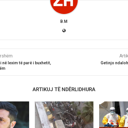
B.M
parshëm
Arti
 në lexim të parë i buxhetit,
Getinjo ndalo
hëm
ARTIKUJ TË NDËRLIDHURA