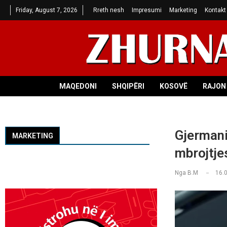
Friday, August 7, 2026
Rreth nesh
Impresumi
Marketing
Kontakt
MAQEDONI
SHQIPËRI
KOSOVË
RAJON 
Gjermania
MARKETING
mbrojtje
Nga
B.M
16.