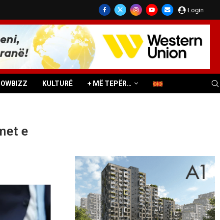
Login
HOWBIZZ
KULTURË
+ MË TEPËR…
met e