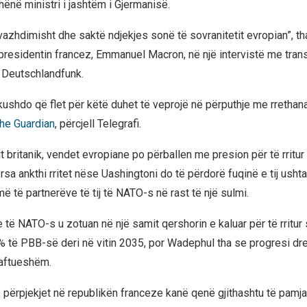
hënë ministri i jashtëm i Gjermanisë.
 vazhdimisht dhe saktë ndjekjes sonë të sovranitetit evropian”, t
residentin francez, Emmanuel Macron, në një intervistë me tra
 Deutschlandfunk.
“kushdo që flet për këtë duhet të veprojë në përputhje me rrethan
he Guardian
, përcjell Telegrafi.
britanik, vendet evropiane po përballen me presion për të rritur 
sa ankthi rritet nëse Uashingtoni do të përdorë fuqinë e tij ushta
ë të partnerëve të tij të NATO-s në rast të një sulmi.
e të NATO-s u zotuan në një samit qershorin e kaluar për të rritu
 të PBB-së deri në vitin 2035, por Wadephul tha se progresi drejt
jaftueshëm.
q, përpjekjet në republikën franceze kanë qenë gjithashtu të pam