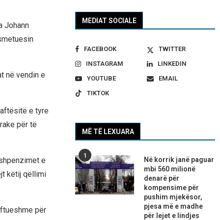
MEDIAT SOCIALE
ha Johann
nsmetuesin
FACEBOOK
TWITTER
INSTAGRAM
LINKEDIN
at në vendin e
YOUTUBE
EMAIL
TIKTOK
aftësitë e tyre
rake për të
MË TË LEXUARA
1
r shpenzimet e
Në korrik janë paguar
mbi 560 milionë
 këtij qëllimi
denarë për
kompensime për
pushim mjekësor,
pjesa më e madhe
jaftueshme për
për lejet e lindjes