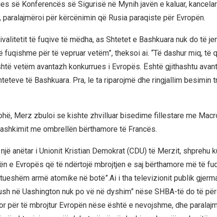
jes së Konferencës së Sigurisë në Mynih javën e kaluar, kancelari
, paralajmëroi për kërcënimin që Rusia paraqiste për Evropën.
valitetit të fuqive të mëdha, as Shtetet e Bashkuara nuk do të je
 fuqishme për të vepruar vetëm”, theksoi ai. “Të dashur miq, të q
të vetëm avantazh konkurrues i Evropës. Është gjithashtu avan
teteve të Bashkuara. Pra, le ta riparojmë dhe ringjallim besimin t
kohë, Merz zbuloi se kishte zhvilluar bisedime fillestare me Macr
ashkimit me ombrellën bërthamore të Francës.
një anëtar i Unionit Kristian Demokrat (CDU) të Merzit, shprehu k
n e Evropës që të ndërtojë mbrojtjen e saj bërthamore më të fu
ftueshëm armë atomike në botë”.Ai i tha televizionit publik gjerm
ush në Uashington nuk po vë në dyshim” nëse SHBA-të do të përd
or për të mbrojtur Evropën nëse është e nevojshme, dhe paralaj