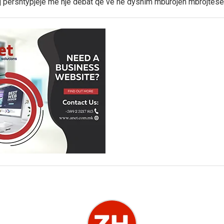
saj përshtypjeje me një debat që vë në dyshim mburojën mbrojtë