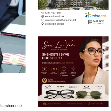
aftueshmërinë