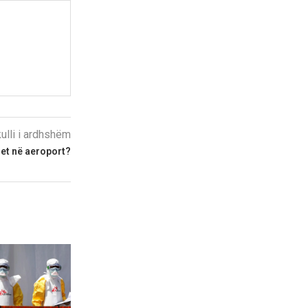
kulli i ardhshëm
het në aeroport?