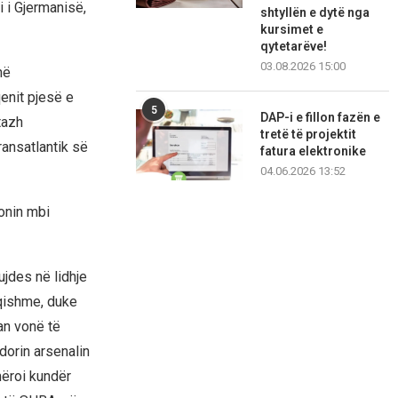
 i Gjermanisë,
shtyllën e dytë nga
kursimet e
qytetarëve!
03.08.2026 15:00
në
enit pjesë e
5
DAP-i e fillon fazën e
tazh
tretë të projektit
ransatlantik së
fatura elektronike
04.06.2026 13:52
onin mbi
ujdes në lidhje
qishme, duke
an vonë të
orin arsenalin
mëroi kundër