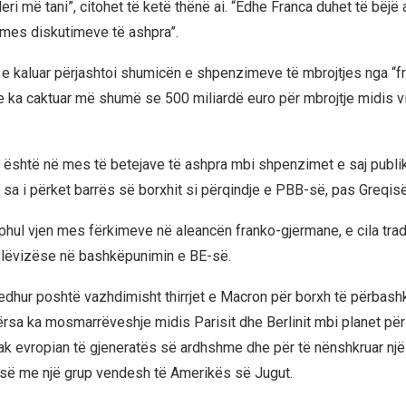
 deri më tani”, citohet të ketë thënë ai. “Edhe Franca duhet të bëjë
mes diskutimeve të ashpra”.
n e kaluar përjashtoi shumicën e shpenzimeve të mbrojtjes nga “fr
 ka caktuar më shumë se 500 miliardë euro për mbrojtje midis 
la është në mes të betejave të ashpra mbi shpenzimet e saj publik
 sa i përket barrës së borxhit si përqindje e PBB-së, pas Greqisë
phul vjen mes fërkimeve në aleancën franko-gjermane, e cila trad
a lëvizëse në bashkëpunimin e BE-së.
edhur poshtë vazhdimisht thirrjet e Macron për borxh të përbashkë
ërsa ka mosmarrëveshje midis Parisit dhe Berlinit mbi planet për 
rak evropian të gjeneratës së ardhshme dhe për të nënshkruar nj
-së me një grup vendesh të Amerikës së Jugut.