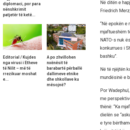
Në ditën e hap
diplomaci, por para
nënshkrimit
Friedrich Merz
patjetër të ketë...
“Në epokën e ri
mjaftueshëm të
NATO-s nuk ësh
konkurrues i Sh
bashku”.
Editorial / Kujdes
A po zhvillohen
nga virusi i Etheve
nxënësit të
të Nilit – më të
barabartë përballë
Në të njëjtën 
rrezikuar moshat
dallimeve etnike
mundësinë e b
e...
dhe shkollave ku
mësojnë?
Por Wadephul, 
me perspektivë
thënë: “Ka mja
dielën se “ask
e tyre bërtham