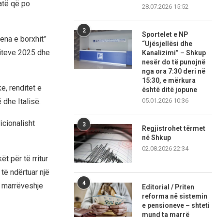
 atë që po
28.07.2026 15:52
2
Sportelet e NP
ena e borxhit”
“Ujësjellësi dhe
viteve 2025 dhe
Kanalizimi” – Shkup
nesër do të punojnë
nga ora 7:30 deri në
15:30, e mërkura
e, renditet e
është ditë jopune
 dhe Italisë.
05.01.2026 10:36
icionalisht
3
Regjistrohet tërmet
në Shkup
02.08.2026 22:34
t për të rritur
të ndërtuar një
4
ë marrëveshje
Editorial / Priten
reforma në sistemin
e pensioneve – shteti
mund ta marrë