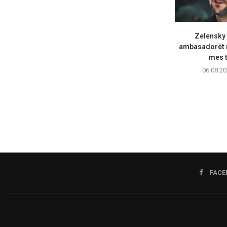
Zelensky
ambasadorët n
mes t
06.08.20
FACE