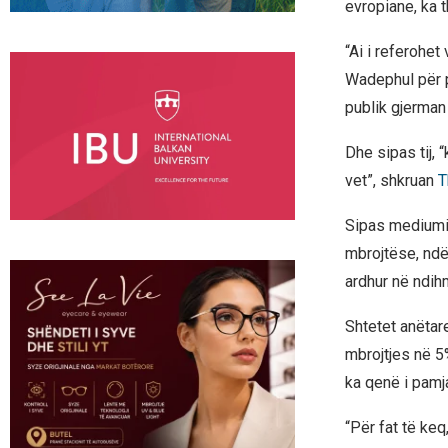
evropiane, ka t
“Ai i referohet
Wadephul për p
publik gjerman
Dhe sipas tij, 
vet”, shkruan
T
Sipas mediumit 
mbrojtëse, ndër
ardhur në ndihm
Shtetet anëtar
mbrojtjes në 5%
ka qenë i pam
“Për fat të ke