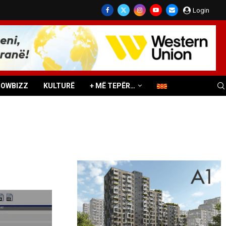
Login
HOWBIZZ
KULTURË
+ MË TEPËR…