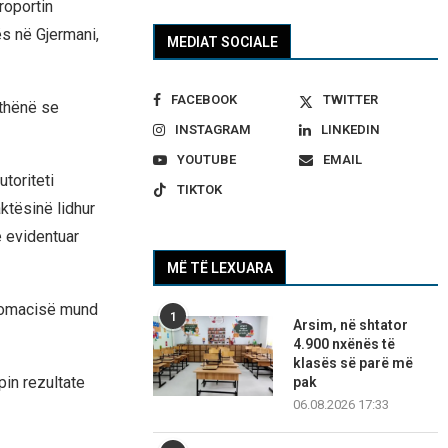
roportin
s në Gjermani,
MEDIAT SOCIALE
FACEBOOK
TWITTER
 thënë se
INSTAGRAM
LINKEDIN
YOUTUBE
EMAIL
toriteti
TIKTOK
ktësinë lidhur
e evidentuar
MË TË LEXUARA
plomacisë mund
1
Arsim, në shtator
4.900 nxënës të
klasës së parë më
pin rezultate
pak
06.08.2026 17:33