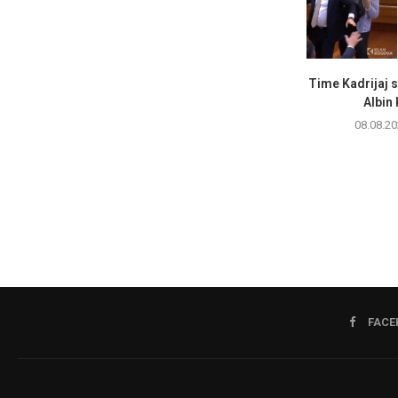
Time Kadrijaj 
Albin 
08.08.20
FACE