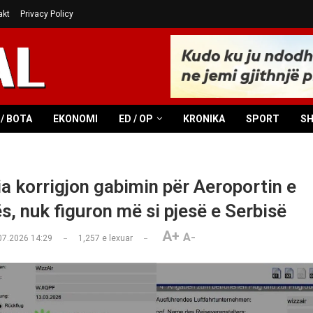
akt
Privacy Policy
/ BOTA
EKONOMI
ED / OP
KRONIKA
SPORT
S
a korrigjon gabimin për Aeroportin e
s, nuk figuron më si pjesë e Serbisë
A+
A-
07.2026 14:29
1,257
e lexuar