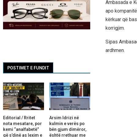
Ambasada e Kos
apo kompanitë 
kërkuar që ba
korrigjim.
Sipas Ambasadë
ardhmen.
POSTIMET E FUNDIT
Editorial / Rritet
Arsim Idrizi në
nota mesatare, por
kulmin e verës po
kemi “analfabetë”
bën gjum dimëror,
që s’dinë as lexim e
është rrethuar me