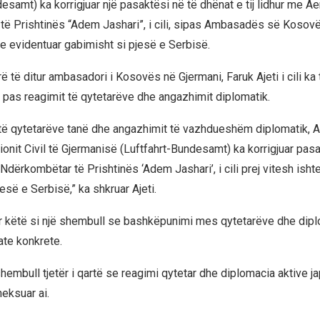
esamt) ka korrigjuar një pasaktësi në të dhënat e tij lidhur me Ae
ë Prishtinës “Adem Jashari”, i cili, sipas Ambasadës së Kosovë
te evidentuar gabimisht si pjesë e Serbisë.
ë të ditur ambasadori i Kosovës në Gjermani, Faruk Ajeti i cili ka
i pas reagimit të qytetarëve dhe angazhimit diplomatik.
 të qytetarëve tanë dhe angazhimit të vazhdueshëm diplomatik, Au
ionit Civil të Gjermanisë (Luftfahrt-Bundesamt) ka korrigjuar pasa
dërkombëtar të Prishtinës ‘Adem Jashari’, i cili prej vitesh isht
esë e Serbisë,” ka shkruar Ajeti.
ar këtë si një shembull se bashkëpunimi mes qytetarëve dhe di
tate konkrete.
hembull tjetër i qartë se reagimi qytetar dhe diplomacia aktive ja
heksuar ai.