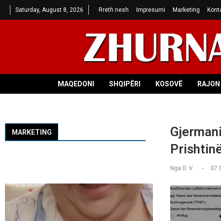
Saturday, August 8, 2026
Rreth nesh
Impresumi
Marketing
Kont
MAQEDONI
SHQIPËRI
KOSOVË
RAJON 
Gjermani
MARKETING
Prishtinë
Nga
D. V.
07.