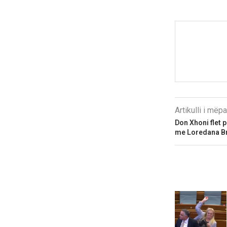
Artikulli i më
Don Xhoni flet p
me Loredana Br