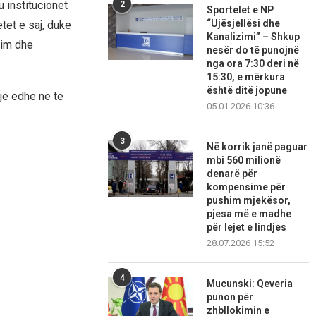
 institucionet
2
Sportelet e NP
“Ujësjellësi dhe
et e saj, duke
Kanalizimi” – Shkup
kim dhe
nesër do të punojnë
nga ora 7:30 deri në
15:30, e mërkura
është ditë jopune
jë edhe në të
05.01.2026 10:36
3
Në korrik janë paguar
mbi 560 milionë
denarë për
kompensime për
pushim mjekësor,
pjesa më e madhe
për lejet e lindjes
28.07.2026 15:52
4
Mucunski: Qeveria
punon për
zhbllokimin e