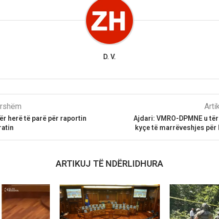
D. V.
parshëm
Arti
ër herë të parë për raportin
Ajdari: VMRO-DPMNE u tër
atin
kyçe të marrëveshjes për
ARTIKUJ TË NDËRLIDHURA