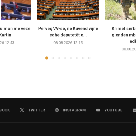
sulmon me vezë
Përveç VV-së, në Kuvend vijnë
Krimet serb
Kurtin
edhe deputetët e...
gjenden mb
edh
26 12:43
08.08.2026 12:15
08.08.2
BOOK
TWITTER
INSTAGRAM
YOUTUBE