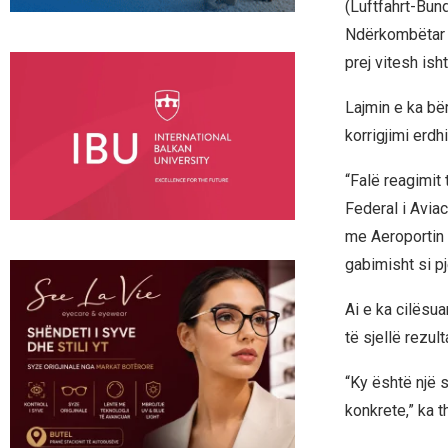
(Luftfahrt-Bund
Ndërkombëtar t
prej vitesh ish
Lajmin e ka bër
korrigjimi erdh
“Falë reagimit
Federal i Aviac
me Aeroportin N
gabimisht si pj
Ai e ka cilësu
të sjellë rezul
“Ky është një s
konkrete,” ka t