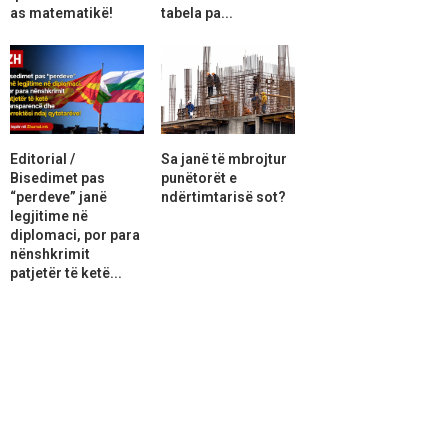
as matematikë!
tabela pa...
Editorial /
Sa janë të mbrojtur
Bisedimet pas
punëtorët e
“perdeve” janë
ndërtimtarisë sot?
legjitime në
diplomaci, por para
nënshkrimit
patjetër të ketë...