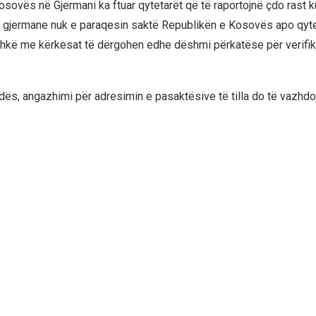
ovës në Gjermani ka ftuar qytetarët që të raportojnë çdo rast ku
gjermane nuk e paraqesin saktë Republikën e Kosovës apo qytet
shkë me kërkesat të dërgohen edhe dëshmi përkatëse për verifi
s, angazhimi për adresimin e pasaktësive të tilla do të vazhdo