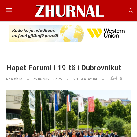
Hapet Forumi i 19-të i Dubrovnikut
A+
A-
Nga
Xh M
26.06.2026 22:25
2,139
e lexuar