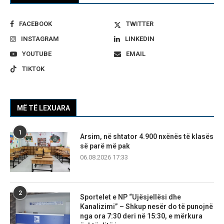
FACEBOOK
TWITTER
INSTAGRAM
LINKEDIN
YOUTUBE
EMAIL
TIKTOK
MË TË LEXUARA
1
Arsim, në shtator 4.900 nxënës të klasës
së parë më pak
06.08.2026 17:33
2
Sportelet e NP “Ujësjellësi dhe
Kanalizimi” – Shkup nesër do të punojnë
nga ora 7:30 deri në 15:30, e mërkura