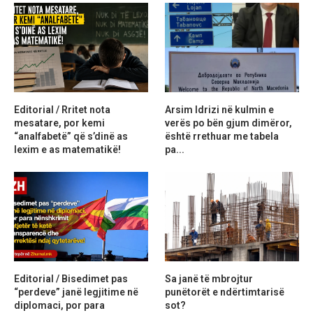
Editorial / Rritet nota
Arsim Idrizi në kulmin e
mesatare, por kemi
verës po bën gjum dimëror,
“analfabetë” që s’dinë as
është rrethuar me tabela
lexim e as matematikë!
pa...
Editorial / Bisedimet pas
Sa janë të mbrojtur
“perdeve” janë legjitime në
punëtorët e ndërtimtarisë
diplomaci, por para
sot?