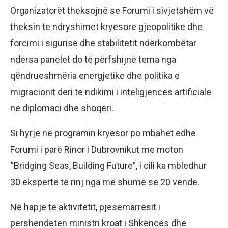
Organizatorët theksojnë se Forumi i sivjetshëm vë
theksin te ndryshimet kryesore gjeopolitike dhe
forcimi i sigurisë dhe stabilitetit ndërkombëtar
ndërsa panelet do të përfshijnë tema nga
qëndrueshmëria energjetike dhe politika e
migracionit deri te ndikimi i inteligjencës artificiale
në diplomaci dhe shoqëri.
Si hyrje në programin kryesor po mbahet edhe
Forumi i parë Rinor i Dubrovnikut me moton
“Bridging Seas, Building Future”, i cili ka mbledhur
30 ekspertë të rinj nga më shumë se 20 vende.
Në hapje të aktivitetit, pjesëmarrësit i
përshëndetën ministri kroat i Shkencës dhe