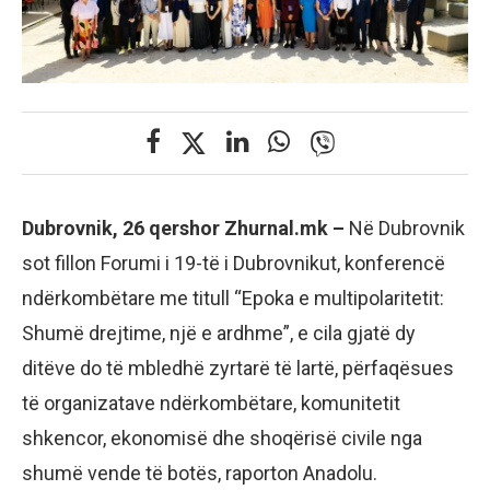
Dubrovnik, 26 qershor Zhurnal.mk –
Në Dubrovnik
sot fillon Forumi i 19-të i Dubrovnikut, konferencë
ndërkombëtare me titull “Epoka e multipolaritetit:
Shumë drejtime, një e ardhme”, e cila gjatë dy
ditëve do të mbledhë zyrtarë të lartë, përfaqësues
të organizatave ndërkombëtare, komunitetit
shkencor, ekonomisë dhe shoqërisë civile nga
shumë vende të botës, raporton Anadolu.