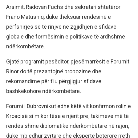
Arsimit, Radovan Fuchs dhe sekretari shtetëror
Frano Matushiq, duke theksuar rëndësinë e
përfshirjes së të rinjve në zgjidhjen e sfidave
globale dhe formësimin e politikave të ardhshme
ndërkombëtare.
Gjatë programit pesëditor, pjesëmarrësit e Forumit
Rinor do të prezantojnë propozime dhe
rekomandime për t’iu përgjigjur sfidave
bashkëkohore ndërkombëtare.
Forumi i Dubrovnikut edhe këtë vit konfirmon rolin e
Kroacisë si mikpritëse e njërit prej takimeve më të
rëndësishme diplomatike ndërkombëtare në rajon,
duke mbledhur zyrtarë dhe ekspertë botërorë rreth