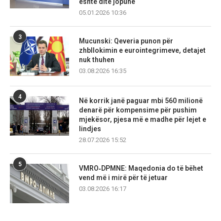
është ditë jopune
05.01.2026 10:36
3
Mucunski: Qeveria punon për
zhbllokimin e eurointegrimeve, detajet
nuk thuhen
03.08.2026 16:35
4
Në korrik janë paguar mbi 560 milionë
denarë për kompensime për pushim
mjekësor, pjesa më e madhe për lejet e
lindjes
28.07.2026 15:52
5
VMRO‑DPMNE: Maqedonia do të bëhet
vend më i mirë për të jetuar
03.08.2026 16:17