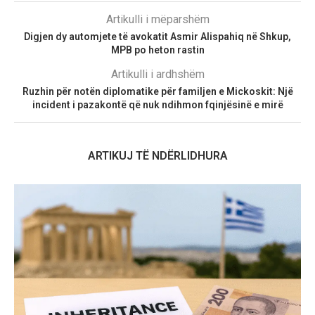
Artikulli i mëparshëm
Digjen dy automjete të avokatit Asmir Alispahiq në Shkup,
MPB po heton rastin
Artikulli i ardhshëm
Ruzhin për notën diplomatike për familjen e Mickoskit: Një
incident i pazakontë që nuk ndihmon fqinjësinë e mirë
ARTIKUJ TË NDËRLIDHURA