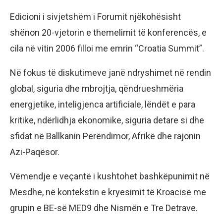
Edicioni i sivjetshëm i Forumit njëkohësisht
shënon 20-vjetorin e themelimit të konferencës, e
cila në vitin 2006 filloi me emrin “Croatia Summit”.
Në fokus të diskutimeve janë ndryshimet në rendin
global, siguria dhe mbrojtja, qëndrueshmëria
energjetike, inteligjenca artificiale, lëndët e para
kritike, ndërlidhja ekonomike, siguria detare si dhe
sfidat në Ballkanin Perëndimor, Afrikë dhe rajonin
Azi-Paqësor.
Vëmendje e veçantë i kushtohet bashkëpunimit në
Mesdhe, në kontekstin e kryesimit të Kroacisë me
grupin e BE-së MED9 dhe Nismën e Tre Detrave.