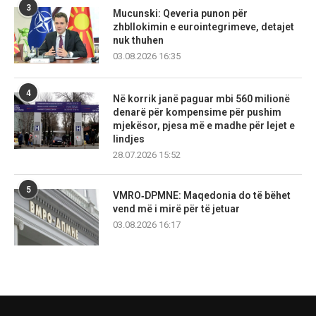
3
Mucunski: Qeveria punon për
zhbllokimin e eurointegrimeve, detajet
nuk thuhen
03.08.2026 16:35
4
Në korrik janë paguar mbi 560 milionë
denarë për kompensime për pushim
mjekësor, pjesa më e madhe për lejet e
lindjes
28.07.2026 15:52
5
VMRO‑DPMNE: Maqedonia do të bëhet
vend më i mirë për të jetuar
03.08.2026 16:17