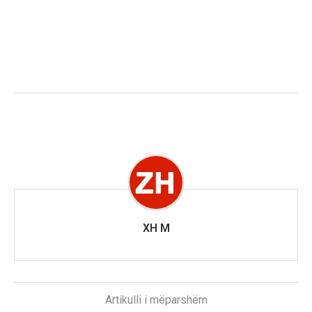
XH M
Artikulli i mëparshëm