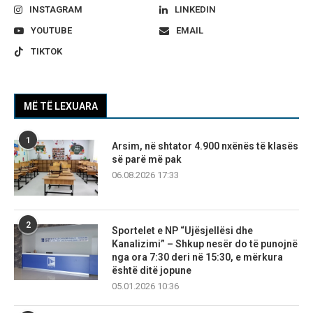
INSTAGRAM
LINKEDIN
YOUTUBE
EMAIL
TIKTOK
MË TË LEXUARA
1
Arsim, në shtator 4.900 nxënës të klasës
së parë më pak
06.08.2026 17:33
2
Sportelet e NP “Ujësjellësi dhe
Kanalizimi” – Shkup nesër do të punojnë
nga ora 7:30 deri në 15:30, e mërkura
është ditë jopune
05.01.2026 10:36