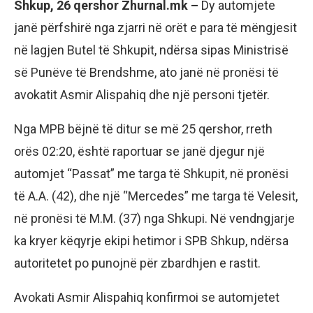
Shkup, 26 qershor Zhurnal.mk –
Dy automjete
janë përfshirë nga zjarri në orët e para të mëngjesit
në lagjen Butel të Shkupit, ndërsa sipas Ministrisë
së Punëve të Brendshme, ato janë në pronësi të
avokatit Asmir Alispahiq dhe një personi tjetër.
Nga MPB bëjnë të ditur se më 25 qershor, rreth
orës 02:20, është raportuar se janë djegur një
automjet “Passat” me targa të Shkupit, në pronësi
të A.A. (42), dhe një “Mercedes” me targa të Velesit,
në pronësi të M.M. (37) nga Shkupi. Në vendngjarje
ka kryer këqyrje ekipi hetimor i SPB Shkup, ndërsa
autoritetet po punojnë për zbardhjen e rastit.
Avokati Asmir Alispahiq konfirmoi se automjetet