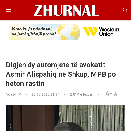
Digjen dy automjete të avokatit
Asmir Alispahiq në Shkup, MPB po
heton rastin
A+
A-
Nga
Xh M
26.06.2026 21:37
2,814
e lexuar