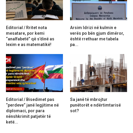
Editorial / Rritet nota
Arsim Idrizi në kulmin e
mesatare, por kemi
verës po bën gjum dimëror,
“analfabetë” që s’dinë as
është rrethuar me tabela
lexim e as matematikë!
pa...
Editorial / Bisedimet pas
Sa janë të mbrojtur
“perdeve” janë legjitime në
punëtorët e ndërtimtarisë
diplomaci, por para
sot?
nënshkrimit patjetër të
ketë...