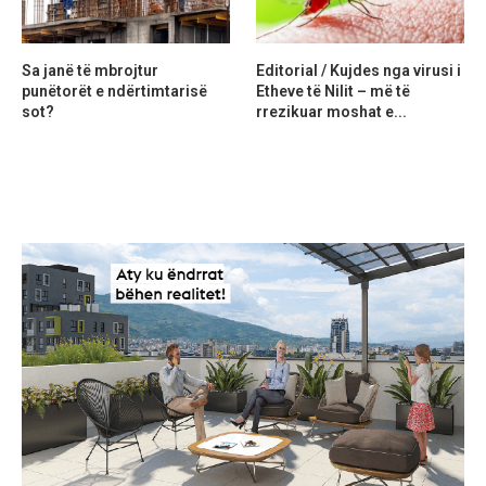
Sa janë të mbrojtur
Editorial / Kujdes nga virusi i
punëtorët e ndërtimtarisë
Etheve të Nilit – më të
sot?
rrezikuar moshat e...