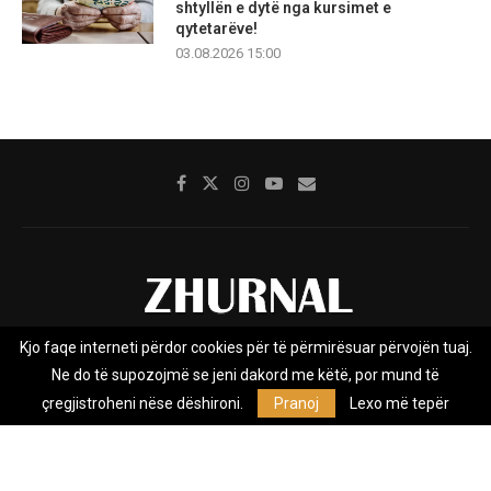
shtyllën e dytë nga kursimet e
qytetarëve!
03.08.2026 15:00
Kjo faqe interneti përdor cookies për të përmirësuar përvojën tuaj.
Rreth nesh
Impresumi
Marketing
Kontakt
Ne do të supozojmë se jeni dakord me këtë, por mund të
Privacy Policy
çregjistroheni nëse dëshironi.
Pranoj
Lexo më tepër
Zhurnal.mk është Agjenci e Lajmeve e pavarur, e themeluar në vitin
2009, që e mbulon Maqedoninë, Kosovën, Shqipërinë edhe lajmet
nga bota.