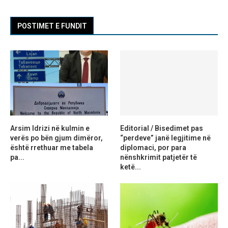
POSTIMET E FUNDIT
Arsim Idrizi në kulmin e
Editorial / Bisedimet pas
verës po bën gjum dimëror,
“perdeve” janë legjitime në
është rrethuar me tabela
diplomaci, por para
pa...
nënshkrimit patjetër të
ketë...