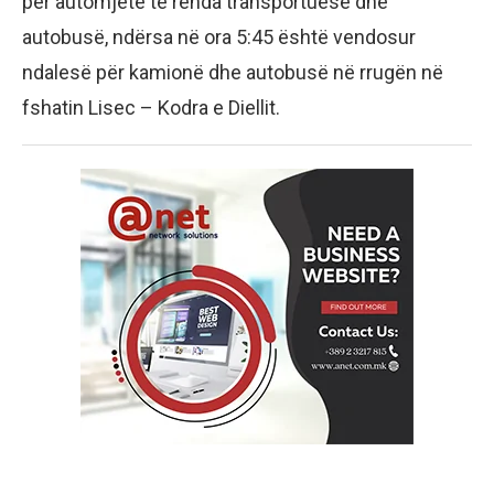
për automjete të rënda transportuese dhe
autobusë, ndërsa në ora 5:45 është vendosur
ndalesë për kamionë dhe autobusë në rrugën në
fshatin Lisec – Kodra e Diellit.