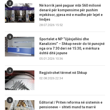
2
Në korrik janë paguar mbi 560 milionë
denarë për kompensime për pushim
mjekësor, pjesa më e madhe për lejet e
lindjes
28.07.2026 15:52
3
Sportelet e NP “Ujësjellësi dhe
Kanalizimi” – Shkup nesër do të punojnë
nga ora 7:30 deri në 15:30, e mërkura
është ditë jopune
05.01.2026 10:36
4
Regjistrohet tërmet në Shkup
02.08.2026 22:34
5
Editorial / Priten reforma në sistemin e
pensioneve – shteti mund ta marrë