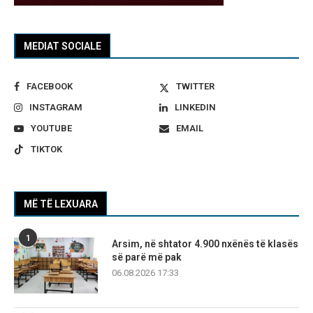
MEDIAT SOCIALE
FACEBOOK
TWITTER
INSTAGRAM
LINKEDIN
YOUTUBE
EMAIL
TIKTOK
MË TË LEXUARA
1
Arsim, në shtator 4.900 nxënës të klasës
së parë më pak
06.08.2026 17:33