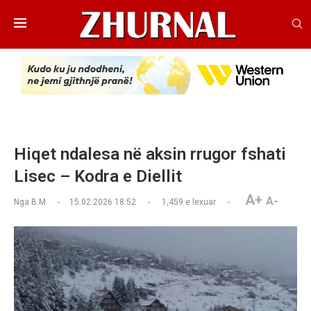
Hiqet ndalesa në aksin rrugor fshati
Lisec – Kodra e Diellit
A+
A-
Nga
B.M
15.02.2026 18:52
1,459
e lexuar