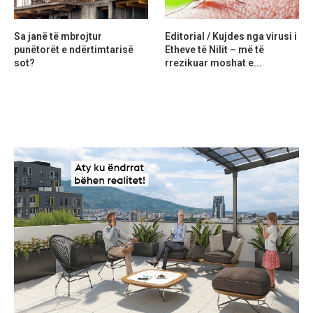
Sa janë të mbrojtur
Editorial / Kujdes nga virusi i
punëtorët e ndërtimtarisë
Etheve të Nilit – më të
sot?
rrezikuar moshat e...