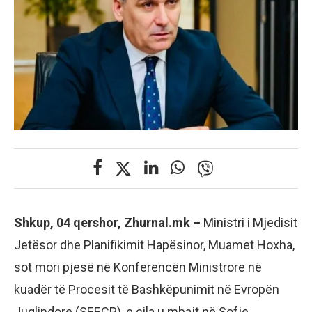
Shkup, 04 qershor, Zhurnal.mk –
Ministri i Mjedisit
Jetësor dhe Planifikimit Hapësinor, Muamet Hoxha,
sot mori pjesë në Konferencën Ministrore në
kuadër të Procesit të Bashkëpunimit në Evropën
Juglindore (SEECP), e cila u mbajt në Sofje,