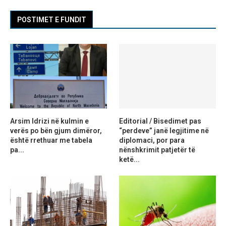
POSTIMET E FUNDIT
Arsim Idrizi në kulmin e
Editorial / Bisedimet pas
verës po bën gjum dimëror,
“perdeve” janë legjitime në
është rrethuar me tabela
diplomaci, por para
pa...
nënshkrimit patjetër të
ketë...