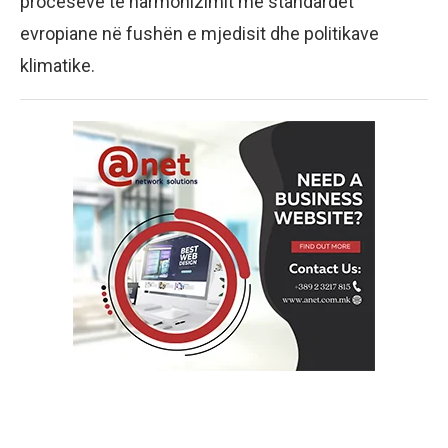
proceseve të harmonizimit me standardet
evropiane në fushën e mjedisit dhe politikave
klimatike.