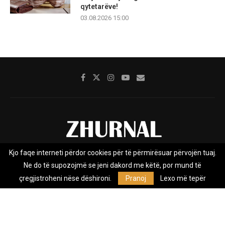
qytetarëve!
03.08.2026 15:00
Kjo faqe interneti përdor cookies për të përmirësuar përvojën tuaj.
Rreth nesh
Impresumi
Marketing
Kontakt
Ne do të supozojmë se jeni dakord me këtë, por mund të
Privacy Policy
çregjistroheni nëse dëshironi.
Pranoj
Lexo më tepër
Zhurnal.mk është Agjenci e Lajmeve e pavarur, e themeluar në vitin
2009, që e mbulon Maqedoninë, Kosovën, Shqipërinë edhe lajmet
nga bota.