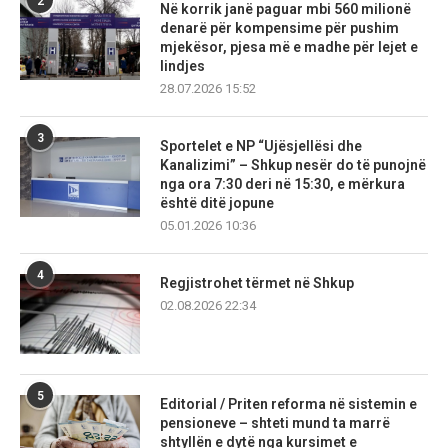
2
Në korrik janë paguar mbi 560 milionë
denarë për kompensime për pushim
mjekësor, pjesa më e madhe për lejet e
lindjes
28.07.2026 15:52
3
Sportelet e NP “Ujësjellësi dhe
Kanalizimi” – Shkup nesër do të punojnë
nga ora 7:30 deri në 15:30, e mërkura
është ditë jopune
05.01.2026 10:36
4
Regjistrohet tërmet në Shkup
02.08.2026 22:34
5
Editorial / Priten reforma në sistemin e
pensioneve – shteti mund ta marrë
shtyllën e dytë nga kursimet e