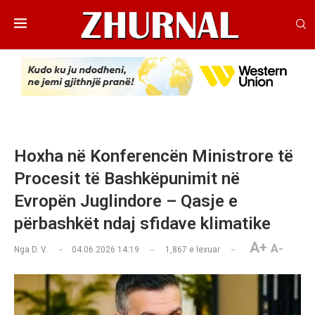
Hoxha në Konferencën Ministrore të
Procesit të Bashkëpunimit në
Evropën Juglindore – Qasje e
përbashkët ndaj sfidave klimatike
A+
A-
Nga
D. V.
04.06.2026 14:19
1,867
e lexuar