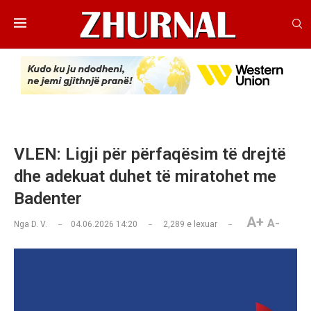
VLEN: Ligji për përfaqësim të drejtë
dhe adekuat duhet të miratohet me
Badenter
A+
A-
Nga
D. V.
04.06.2026 14:20
2,289
e lexuar