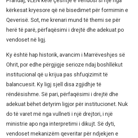
Prandaj, VLEN këtë çështje e vendosi si një nga
kërkesat kryesore që në bisedimet për formimin e
Qeverisë. Sot, me krenari mund të themi se për
herë të parë, përfaqësimi i drejtë dhe adekuat po
vendoset në ligj.
Ky është hap historik, avancim i Marrëveshjes së
Ohrit, por edhe përgjigje serioze ndaj boshllëkut
institucional që u krijua pas shfuqizimit të
balancuesit. Ky ligj sjell disa zgjidhje të
rëndësishme. Së pari, përfaqësimi i drejtë dhe
adekuat bëhet detyrim ligjor për institucionet. Nuk
do të varet më nga vullneti i një drejtori, i një
ministrie apo nga interpretimi i dikujt. Së dyti,
vendoset mekanizëm qeveritar për ndjekjen e