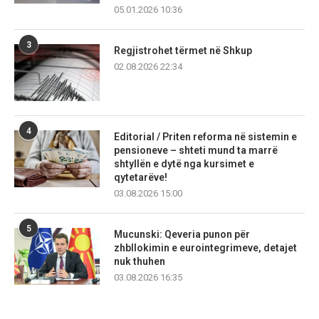
05.01.2026 10:36
3
Regjistrohet tërmet në Shkup
02.08.2026 22:34
4
Editorial / Priten reforma në sistemin e
pensioneve – shteti mund ta marrë
shtyllën e dytë nga kursimet e
qytetarëve!
03.08.2026 15:00
5
Mucunski: Qeveria punon për
zhbllokimin e eurointegrimeve, detajet
nuk thuhen
03.08.2026 16:35