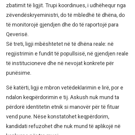
zbatimit të ligjit. Trupi koordinues, i udhëhequr nga
zëvendëskryeministri, do të mbledhë të dhëna, do
të monitorojë gjendjen dhe do të raportojë para
Qeverisë.
Së treti, ligji mbështetet në të dhëna reale: në
regjistrimin e fundit të popullsisë, në gjendjen reale
të institucioneve dhe në nevojat konkrete për
punësime.
Së katërti, ligji e mbron vetëdeklarimin e lirë, por e
ndalon keqpërdorimin e tij. Askush nuk mund ta
përdorë identitetin etnik si manovër për të fituar
vend pune. Nëse konstatohet keqpërdorim,
kandidati refuzohet dhe nuk mund të aplikojë në