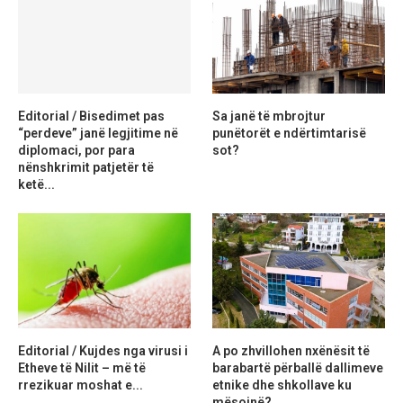
Editorial / Bisedimet pas
Sa janë të mbrojtur
“perdeve” janë legjitime në
punëtorët e ndërtimtarisë
diplomaci, por para
sot?
nënshkrimit patjetër të
ketë...
Editorial / Kujdes nga virusi i
A po zhvillohen nxënësit të
Etheve të Nilit – më të
barabartë përballë dallimeve
rrezikuar moshat e...
etnike dhe shkollave ku
mësojnë?