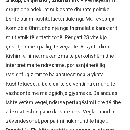
Shkup, 04 qershor, Zhurnal.mk –
Përfaqësimi i
drejtë dhe adekuat nuk është dhuratë politike.
Është parim kushtetues, i dalë nga Marrëveshja
Kornizë e Ohrit, dhe një nga themelet e karakterit
multietnik të shtetit tonë. Për gati 23 vite kjo
çështje mbeti pa ligj të veçantë. Arsyet i dimë.
Kishim arnime, mekanizma të përkohshëm dhe
interpretime të ndryshme, por asnjëherë ligj.
Pas shfuqizimit të balancuesit nga Gjykata
Kushtetuese, u bë e qartë se vendi nuk mund të
vazhdonte më me zgjidhje gjysmake. Balancuesi
ishte vetëm vegël, ndërsa përfaqësimi i drejtë dhe
adekuat është parim kushtetues. Vegla mund të
zëvendësohet, por parimi nuk mund të hiqet.