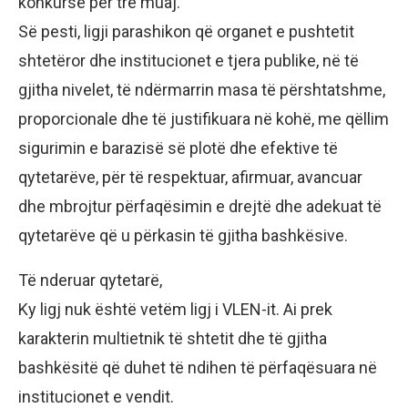
konkurse për tre muaj.
Së pesti, ligji parashikon që organet e pushtetit
shtetëror dhe institucionet e tjera publike, në të
gjitha nivelet, të ndërmarrin masa të përshtatshme,
proporcionale dhe të justifikuara në kohë, me qëllim
sigurimin e barazisë së plotë dhe efektive të
qytetarëve, për të respektuar, afirmuar, avancuar
dhe mbrojtur përfaqësimin e drejtë dhe adekuat të
qytetarëve që u përkasin të gjitha bashkësive.
Të nderuar qytetarë,
Ky ligj nuk është vetëm ligj i VLEN-it. Ai prek
karakterin multietnik të shtetit dhe të gjitha
bashkësitë që duhet të ndihen të përfaqësuara në
institucionet e vendit.