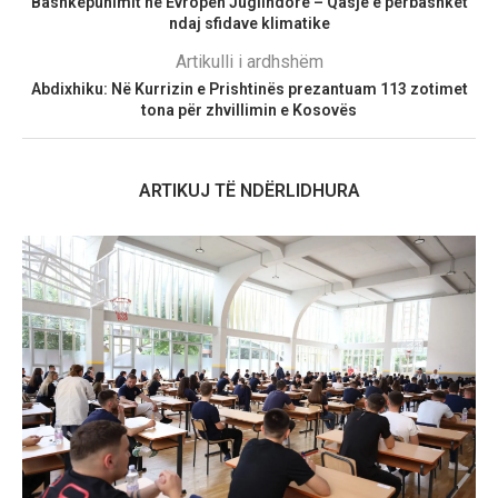
Bashkëpunimit në Evropën Juglindore – Qasje e përbashkët
ndaj sfidave klimatike
Artikulli i ardhshëm
Abdixhiku: Në Kurrizin e Prishtinës prezantuam 113 zotimet
tona për zhvillimin e Kosovës
ARTIKUJ TË NDËRLIDHURA