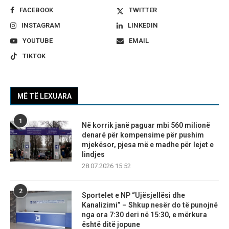
FACEBOOK
TWITTER
INSTAGRAM
LINKEDIN
YOUTUBE
EMAIL
TIKTOK
MË TË LEXUARA
1
Në korrik janë paguar mbi 560 milionë
denarë për kompensime për pushim
mjekësor, pjesa më e madhe për lejet e
lindjes
28.07.2026 15:52
2
Sportelet e NP “Ujësjellësi dhe
Kanalizimi” – Shkup nesër do të punojnë
nga ora 7:30 deri në 15:30, e mërkura
është ditë jopune