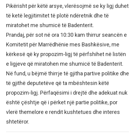
Pikërisht për këtë arsye, vlerësojmë se ky ligj duhet
të ketë legjitimitet të plotë ndëretnik dhe të
miratohet me shumicë të Badenterit.
Prandaj, për sot në ora 10:30 kam thirrur seancën e
Komitetit për Marrëdhënie mes Bashkësive, me
kërkesë që ky propozim-ligj të përfshihet në listën
e ligjeve që miratohen me shumicë të Badenterit.
Në fund, u bëjmë thirrje të gjitha partive politike dhe
të gjithë deputetëve që ta mbështesin këtë
propozim-ligj. Përfaqësimi i drejtë dhe adekuat nuk
është çështje që i përket një partie politike, por
vlerë themelore e rendit kushtetues dhe interes
shtetëror.