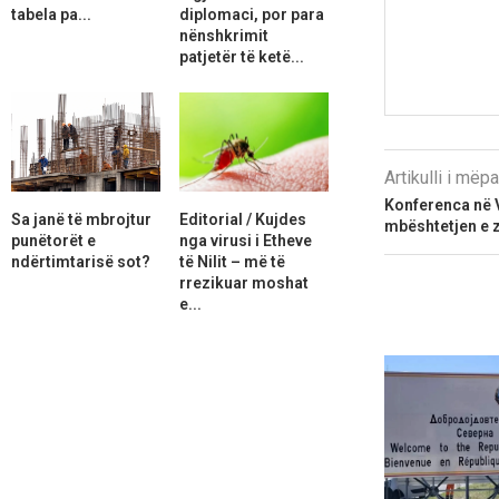
tabela pa...
diplomaci, por para
nënshkrimit
patjetër të ketë...
Artikulli i më
Konferenca në V
Sa janë të mbrojtur
Editorial / Kujdes
mbështetjen e z
punëtorët e
nga virusi i Etheve
ndërtimtarisë sot?
të Nilit – më të
rrezikuar moshat
e...