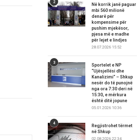
2
Në korrik janë paguar
mbi 560 milionë
denarë për
kompensime për
pushim mjekësor,
pjesa më e madhe
për lejet e lindjes
28.07.2026 15:52
3
Sportelet e NP
“Ujësjellësi dhe
Kanalizimi” – Shkup
nesër do të punojnë
nga ora 7:30 deri në
15:30, e mërkura
është ditë jopune
05.01.2026 10:36
4
Regjistrohet tërmet
në Shkup
02.08.2026 22:34