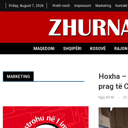
Friday, August 7, 2026
Rreth nesh
Impresumi
Marketing
Kontakt
MAQEDONI
SHQIPËRI
KOSOVË
RAJON 
Hoxha – 
MARKETING
prag të
Nga
Xh M
01