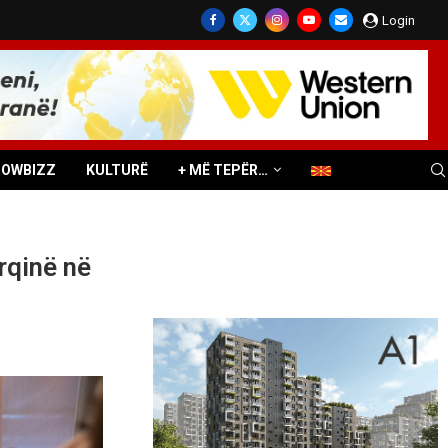
Login
HOWBIZZ
KULTURË
+ MË TEPËR…
rqinë në