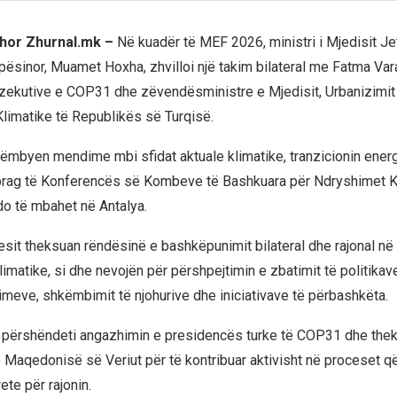
shor Zhurnal.mk –
Në kuadër të MEF 2026, ministri i Mjedisit J
apësinor, Muamet Hoxha, zhvilloi një takim bilateral me Fatma Var
zekutive e COP31 dhe zëvendësministre e Mjedisit, Urbanizimit
imatike të Republikës së Turqisë.
ëmbyen mendime mbi sfidat aktuale klimatike, tranzicionin energ
 prag të Konferencës së Kombeve të Bashkuara për Ndryshimet K
do të mbahet në Antalya.
it theksuan rëndësinë e bashkëpunimit bilateral dhe rajonal në 
imatike, si dhe nevojën për përshpejtimin e zbatimit të politikav
meve, shkëmbimit të njohurive dhe iniciativave të përbashkëta.
 përshëndeti angazhimin e presidencës turke të COP31 dhe the
 Maqedonisë së Veriut për të kontribuar aktivisht në proceset q
ete për rajonin.