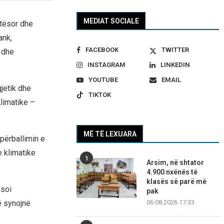
MEDIAT SOCIALE
etësor dhe
ank,
FACEBOOK
TWITTER
 dhe
INSTAGRAM
LINKEDIN
YOUTUBE
EMAIL
jetik dhe
TIKTOK
limatike –
MË TË LEXUARA
përballimin e
e klimatike
1
Arsim, në shtator
4.900 nxënës të
klasës së parë më
ksoi
pak
ë synojnë
06.08.2026 17:33