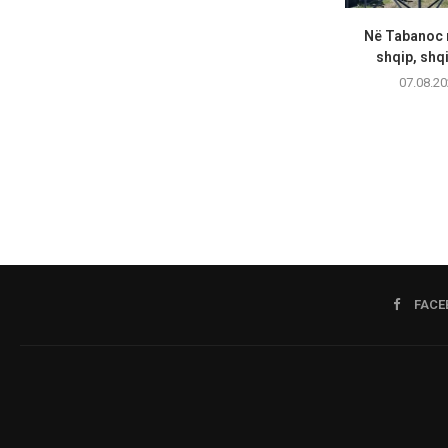
Në Tabanoc n
shqip, shqi
07.08.20
FACE