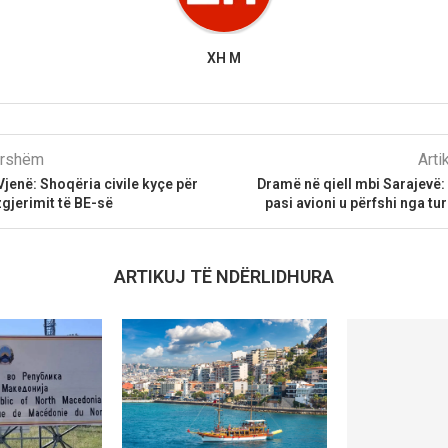
XH M
parshëm
Arti
jenë: Shoqëria civile kyçe për
Dramë në qiell mbi Sarajevë:
gjerimit të BE-së
pasi avioni u përfshi nga tu
ARTIKUJ TË NDËRLIDHURA