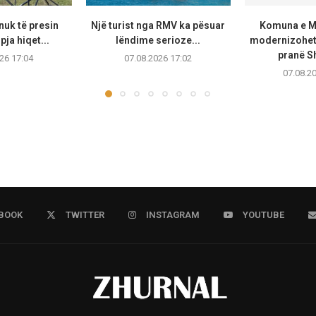
uk të presin
Një turist nga RMV ka pësuar
Komuna e Ma
pja hiqet...
lëndime serioze...
modernizohet 
pranë Sh
26 17:04
07.08.2026 17:02
07.08.2
BOOK
TWITTER
INSTAGRAM
YOUTUBE