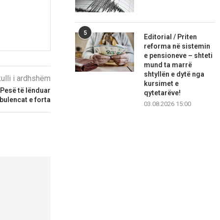
5
Editorial / Priten
reforma në sistemin
e pensioneve – shteti
mund ta marrë
shtyllën e dytë nga
kulli i ardhshëm
kursimet e
 Pesë të lënduar
qytetarëve!
rbulencat e forta
03.08.2026 15:00