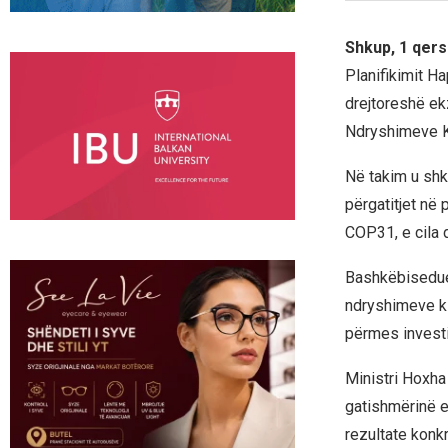
Shkup, 1 qer
Planifikimit H
drejtoreshë ek
Ndryshimeve Kl
Në takim u shk
përgatitjet në
COP31, e cila 
Bashkëbisedues
ndryshimeve kl
përmes investi
Ministri Hoxha
gatishmërinë e
rezultate konkr