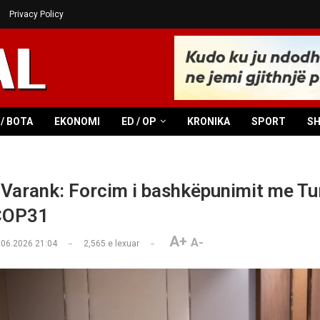
Privacy Policy
/ BOTA
EKONOMI
ED / OP
KRONIKA
SPORT
S
Varank: Forcim i bashkëpunimit me Tu
 COP31
A+
A-
.06.2026 21:04
2,565
e lexuar