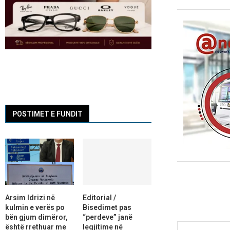
POSTIMET E FUNDIT
Arsim Idrizi në
Editorial /
kulmin e verës po
Bisedimet pas
bën gjum dimëror,
“perdeve” janë
është rrethuar me
legjitime në