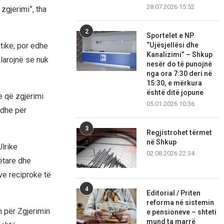
28.07.2026 15:52
zgjerimi”, tha
2
Sportelet e NP
“Ujësjellësi dhe
tike, por edhe
Kanalizimi” – Shkup
klarojnë se nuk
nesër do të punojnë
nga ora 7:30 deri në
15:30, e mërkura
është ditë jopune
e që zgjerimi
05.01.2026 10:36
 dhe për
3
Regjistrohet tërmet
në Shkup
lrike
02.08.2026 22:34
ëtare dhe
ve reciproke të
4
Editorial / Priten
reforma në sistemin
 për Zgjerimin
e pensioneve – shteti
mund ta marrë