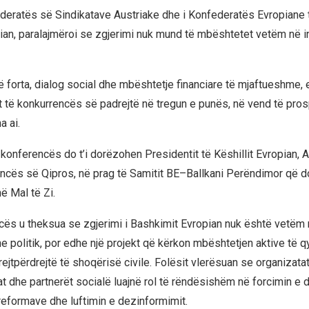
ederatës së Sindikatave Austriake dhe i Konfederatës Evropiane 
an, paralajmëroi se zgjerimi nuk mund të mbështetet vetëm në i
të forta, dialog social dhe mbështetje financiare të mjaftueshme,
mit të konkurrencës së padrejtë në tregun e punës, në vend të prosp
a ai.
konferencës do t’i dorëzohen Presidentit të Këshillit Evropian, A
ncës së Qipros, në prag të Samitit BE–Ballkani Perëndimor që d
ë Mal të Zi.
cës u theksua se zgjerimi i Bashkimit Evropian nuk është vetëm 
he politik, por edhe një projekt që kërkon mbështetjen aktive të 
rejtpërdrejtë të shoqërisë civile. Folësit vlerësuan se organizat
tat dhe partnerët socialë luajnë rol të rëndësishëm në forcimin e
eformave dhe luftimin e dezinformimit.