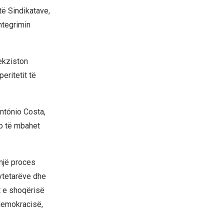
të Sindikatave,
ntegrimin
 ekziston
eritetit të
ntónio Costa,
o të mbahet
një proces
qytetarëve dhe
at e shoqërisë
 demokracisë,