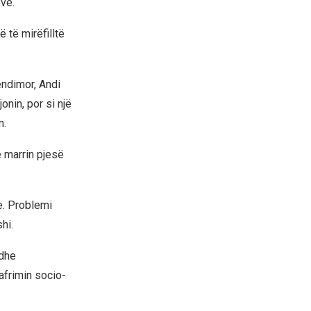
ve.
 të mirëfilltë
ëndimor, Andi
onin, por si një
n.
ë marrin pjesë
e. Problemi
hi.
 dhe
afrimin socio-