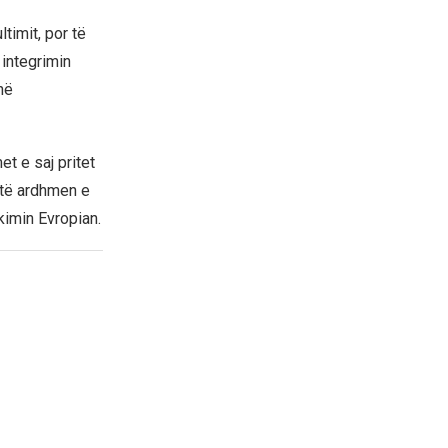
timit, por të
integrimin
në
t e saj pritet
 të ardhmen e
kimin Evropian.