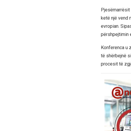
Pjesëmarrësit 
ketë një vend 
evropian. Sipas
përshpejtimin 
Konferenca u z
të shërbejnë s
procesit të zg