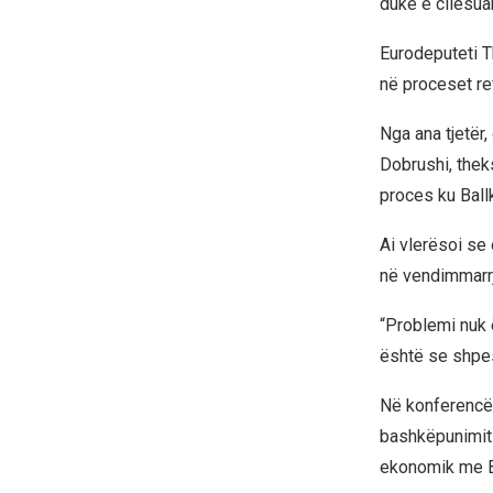
duke e cilësua
Eurodeputeti T
në proceset re
Nga ana tjetër
Dobrushi, theks
proces ku Ball
Ai vlerësoi se
në vendimmarrj
“Problemi nuk 
është se shpes
Në konferencë 
bashkëpunimit 
ekonomik me B