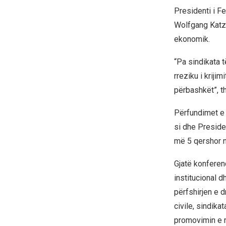
Presidenti i F
Wolfgang Katzi
ekonomik.
“Pa sindikata 
rreziku i kriji
përbashkët”, th
Përfundimet e 
si dhe Preside
më 5 qershor n
Gjatë konferen
institucional d
përfshirjen e d
civile, sindika
promovimin e r