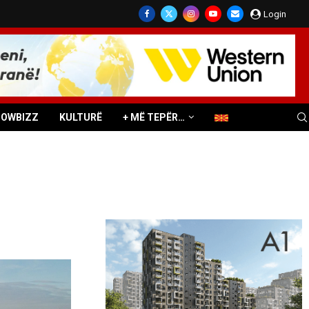
Login
HOWBIZZ
KULTURË
+ MË TEPËR…