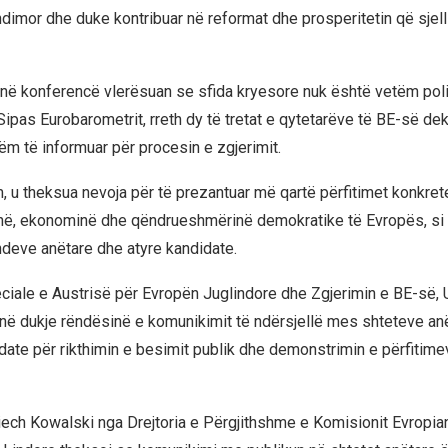
dimor dhe duke kontribuar në reformat dhe prosperitetin që sjell 
në konferencë vlerësuan se sfida kryesore nuk është vetëm poli
Sipas Eurobarometrit, rreth dy të tretat e qytetarëve të BE-së de
ëm të informuar për procesin e zgjerimit.
m, u theksua nevoja për të prezantuar më qartë përfitimet konkret
rinë, ekonominë dhe qëndrueshmërinë demokratike të Evropës, si
ndeve anëtare dhe atyre kandidate.
ciale e Austrisë për Evropën Juglindore dhe Zgjerimin e BE-së, U
 në dukje rëndësinë e komunikimit të ndërsjellë mes shteteve an
ate për rikthimin e besimit publik dhe demonstrimin e përfitime
ech Kowalski nga Drejtoria e Përgjithshme e Komisionit Evropian