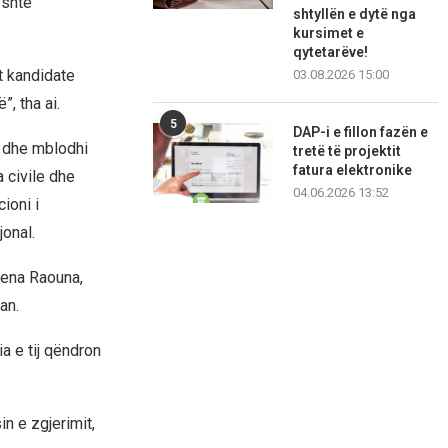
është
shtyllën e dytë nga
kursimet e
qytetarëve!
t kandidate
03.08.2026 15:00
, tha ai.
5
DAP-i e fillon fazën e
ë dhe mblodhi
tretë të projektit
fatura elektronike
 civile dhe
04.06.2026 13:52
ioni i
onal.
lena Raouna,
an.
ia e tij qëndron
in e zgjerimit,