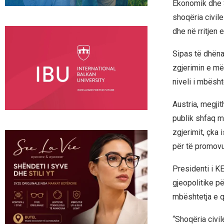
Ekonomik dhe S
shoqëria civil
dhe në rritjen
Sipas të dhëna
zgjerimin e mët
niveli i mbësht
Austria, megji
publik shfaq m
zgjerimit, çka
për të promovua
Presidenti i K
gjeopolitike p
mbështetja e q
“Shoqëria civi