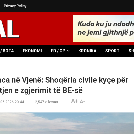
Privacy Policy
/ BOTA
EKONOMI
ED / OP
KRONIKA
SPORT
S
ca në Vjenë: Shoqëria civile kyçe për
jen e zgjerimit të BE-së
A+
A-
.06.2026 20:44
2,547
e lexuar