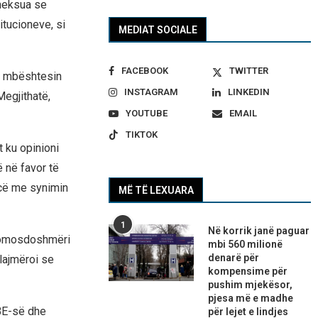
theksua se
itucioneve, si
MEDIAT SOCIALE
FACEBOOK
TWITTER
së mbështesin
INSTAGRAM
LINKEDIN
Megjithatë,
YOUTUBE
EMAIL
TIKTOK
 ku opinioni
 në favor të
ncë me synimin
MË TË LEXUARA
1
Në korrik janë paguar
 domosdoshmëri
mbi 560 milionë
denarë për
lajmëroi se
kompensime për
pushim mjekësor,
pjesa më e madhe
 BE-së dhe
për lejet e lindjes