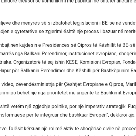
 Lindore theksoi se komunikimi me publikun në shtetet anëtare 
ritjeve dhe mënyrës së si zbatohet legjislacioni i BE-së në vende
jen e qytetarëve se zgjerimi është një proces i bazuar në meritë”
bajt nën kujdesin e Presidencës së Qipros të Këshillit të BE-s
arrës nga Ballkani Perëndimor, institucionet evropiane, shoqëria
triake. Organizatorë të saj ishin KESE, Komisioni Evropian, Fondac
apur për Ballkanin Perëndimor dhe Këshilli për Bashkëpunim Raj
video, zëvendësministrja për Çështjet Evropiane e Qipros, Mari
rimi po bëhet një nga prioritetet më urgjente të Bashkimit Evropi
shtë vetëm një zgjedhje politike, por një imperativ strategjik. Fuq
ansformuese për të integruar dhe bashkuar Evropën”, deklaroi ajo.
ve, folësit kërkuan një rol më aktiv të shoqërisë civile në proces