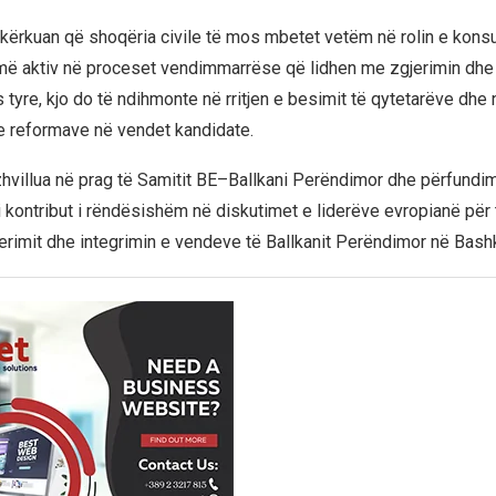
kërkuan që shoqëria civile të mos mbetet vetëm në rolin e konsul
më aktiv në proceset vendimmarrëse që lidhen me zgjerimin dhe 
 tyre, kjo do të ndihmonte në rritjen e besimit të qytetarëve dhe 
e reformave në vendet kandidate.
hvillua në prag të Samitit BE–Ballkani Perëndimor dhe përfundime
i kontribut i rëndësishëm në diskutimet e liderëve evropianë për
jerimit dhe integrimin e vendeve të Ballkanit Perëndimor në Bash