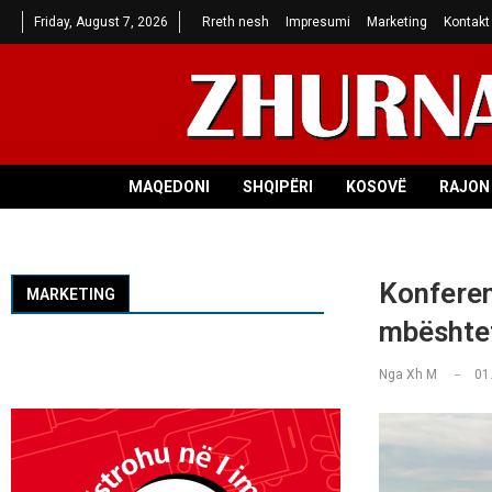
Friday, August 7, 2026
Rreth nesh
Impresumi
Marketing
Kontakt
MAQEDONI
SHQIPËRI
KOSOVË
RAJON 
Konferen
MARKETING
mbështet
Nga
Xh M
01