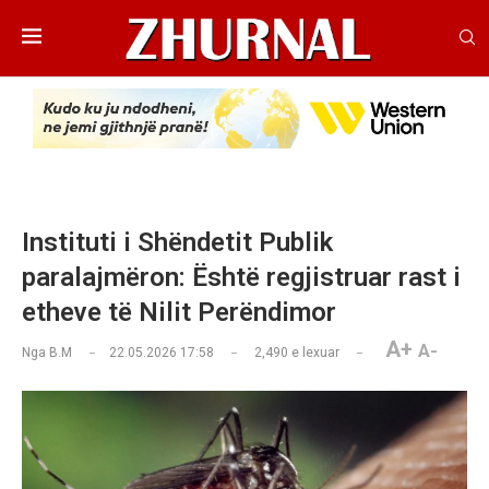
Instituti i Shëndetit Publik
paralajmëron: Është regjistruar rast i
etheve të Nilit Perëndimor
A+
A-
Nga
B.M
22.05.2026 17:58
2,490
e lexuar