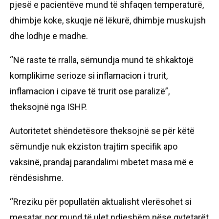
pjesë e pacientëve mund të shfaqen temperaturë,
dhimbje koke, skuqje në lëkurë, dhimbje muskujsh
dhe lodhje e madhe.
“Në raste të rralla, sëmundja mund të shkaktojë
komplikime serioze si inflamacion i trurit,
inflamacion i cipave të trurit ose paralizë”,
theksojnë nga ISHP.
Autoritetet shëndetësore theksojnë se për këtë
sëmundje nuk ekziston trajtim specifik apo
vaksinë, prandaj parandalimi mbetet masa më e
rëndësishme.
“Rreziku për popullatën aktualisht vlerësohet si
mesatar, por mund të ulet ndjeshëm nëse qytetarët