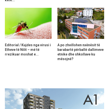
ketë...
Editorial / Kujdes nga virusi i
A po zhvillohen nxënësit të
Etheve të Nilit – më të
barabartë përballë dallimeve
rrezikuar moshat e...
etnike dhe shkollave ku
mësojnë?