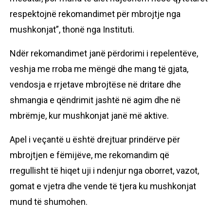
respektojnë rekomandimet për mbrojtje nga
mushkonjat”, thonë nga Instituti.
Ndër rekomandimet janë përdorimi i repelentëve,
veshja me rroba me mëngë dhe mang të gjata,
vendosja e rrjetave mbrojtëse në dritare dhe
shmangia e qëndrimit jashtë në agim dhe në
mbrëmje, kur mushkonjat janë më aktive.
Apel i veçantë u është drejtuar prindërve për
mbrojtjen e fëmijëve, me rekomandim që
rregullisht të hiqet uji i ndenjur nga oborret, vazot,
gomat e vjetra dhe vende të tjera ku mushkonjat
mund të shumohen.