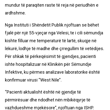
mundur të paraqiten raste të reja në periudhën e
ardhshme.
Nga Instituti i Shëndetit Publik njoftuan se bëhet
fjalë për një 55-vjeçar nga Velesi, te i cili sëmundja
kishte filluar me temperaturë të lartë, skuqje në
lëkurë, lodhje të madhe dhe çrregullim të vetëdijes.
Për shkak të përkeqësimit të gjendjes, pacienti
ishte hospitalizuar në Klinikën për Sëmundje
Infektive, ku përmes analizave laboratorike është
konfirmuar virusi “West Nile”.
“Pacienti aktualisht është në gjendje të
përmirësuar dhe ndodhet nën mbikëqyrje të
vazhdueshme mjekësore”, njoftuan nga ISHP.