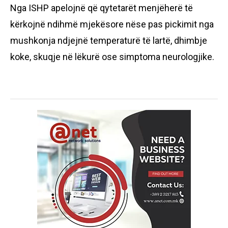
Nga ISHP apelojnë që qytetarët menjëherë të
kërkojnë ndihmë mjekësore nëse pas pickimit nga
mushkonja ndjejnë temperaturë të lartë, dhimbje
koke, skuqje në lëkurë ose simptoma neurologjike.