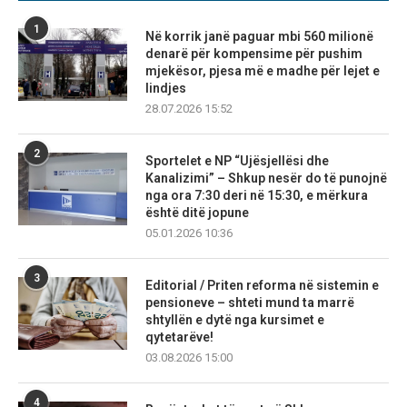
1
Në korrik janë paguar mbi 560 milionë
denarë për kompensime për pushim
mjekësor, pjesa më e madhe për lejet e
lindjes
28.07.2026 15:52
2
Sportelet e NP “Ujësjellësi dhe
Kanalizimi” – Shkup nesër do të punojnë
nga ora 7:30 deri në 15:30, e mërkura
është ditë jopune
05.01.2026 10:36
3
Editorial / Priten reforma në sistemin e
pensioneve – shteti mund ta marrë
shtyllën e dytë nga kursimet e
qytetarëve!
03.08.2026 15:00
4