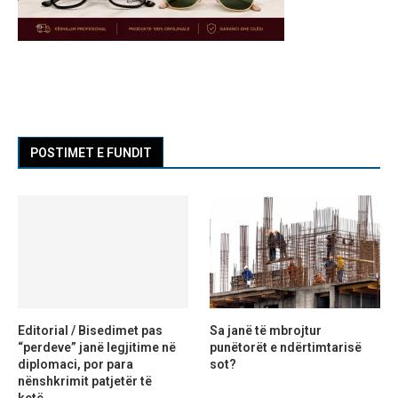
POSTIMET E FUNDIT
Editorial / Bisedimet pas
Sa janë të mbrojtur
“perdeve” janë legjitime në
punëtorët e ndërtimtarisë
diplomaci, por para
sot?
nënshkrimit patjetër të