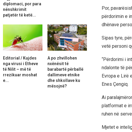
diplomaci, por para
Por, pavarësish
nënshkrimit
patjetër të ketë...
përdorimin e in
dhënave person
Sipas tyre, pë
vetë personi që
Editorial / Kujdes
A po zhvillohen
“Përdorimi i in
nga virusi i Etheve
nxënësit të
ndalonte të për
të Nilit – më të
barabartë përballë
rrezikuar moshat
dallimeve etnike
Evropa e Lirë 
e...
dhe shkollave ku
Enes Çengiq.
mësojnë?
Ai paralajmëro
platformat e in
ruhen në serve
Mjetet e inteli