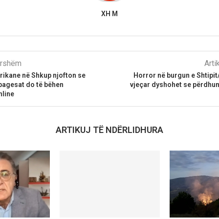
XH M
parshëm
Arti
kane në Shkup njofton se
Horror në burgun e Shtipit/
pagesat do të bëhen
vjeçar dyshohet se përdhun
nline
ARTIKUJ TË NDËRLIDHURA