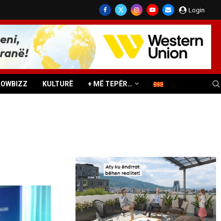
Login
HOWBIZZ
KULTURË
+ MË TEPËR…