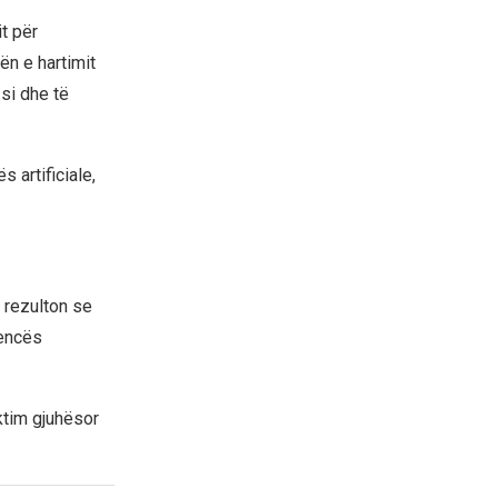
t për
ën e hartimit
 si dhe të
 artificiale,
 rezulton se
jencës
ktim gjuhësor