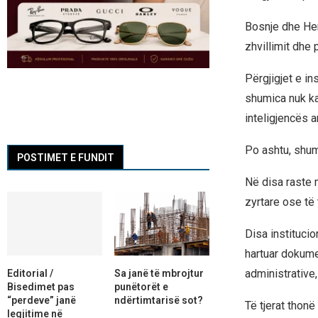
Bosnje dhe Her
zhvillimit dhe 
Përgjigjet e in
shumica nuk ka
inteligjencës a
Po ashtu, shum
POSTIMET E FUNDIT
Në disa raste 
zyrtare ose të 
Disa institucio
hartuar dokumen
administrative
Editorial /
Sa janë të mbrojtur
Bisedimet pas
punëtorët e
“perdeve” janë
ndërtimtarisë sot?
Të tjerat thonë
legjitime në