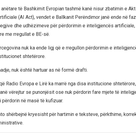
anëtare të Bashkimit Evropian tashmë kanë nisur zbatimin e Akti
rtificiale (AI Act), vendet e Ballkanit Perëndimor janë ende në faz
ategjive dhe udhëzimeve për përdorimin e inteligjencës artificiale,
yre me rregullat e BE-së.
egovina nuk ka ende ligj që e rregullon përdorimin e inteligjencës
titucionet shtetërore.
, madje, nuk është hartuar as në formë drafti.
 që Radio Evropa e Lirë ka marrë nga disa institucione shtetërore,
kanë vërejtur se punonjësit ose nuk përdorin fare mjete të intelig
e i përdorin në masë të kufizuar.
ato shërbejnë kryesisht për hartimin e teksteve, përkthime, korre
inistrative.