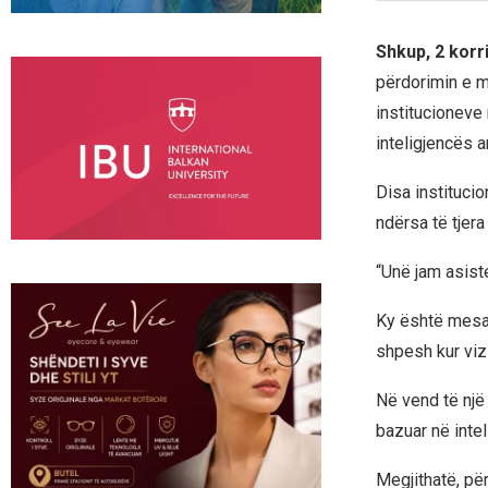
Shkup, 2 korr
përdorimin e mj
institucioneve
inteligjencës ar
Disa institucio
ndërsa të tjera
“Unë jam asisten
Ky është mesaz
shpesh kur viz
Në vend të një 
bazuar në inteli
Megjithatë, për