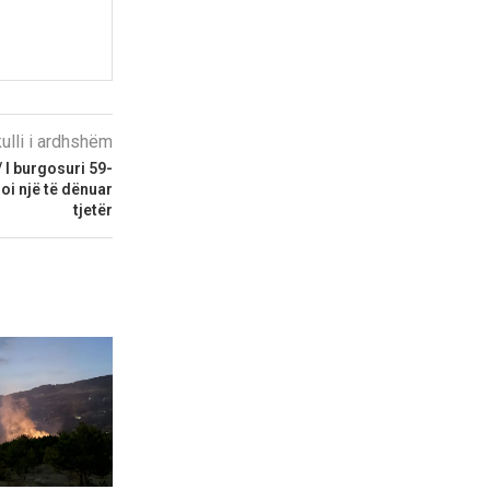
kulli i ardhshëm
 I burgosuri 59-
oi një të dënuar
tjetër