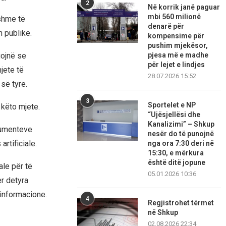
2
Në korrik janë paguar
mbi 560 milionë
shme të
denarë për
n publike.
kompensime për
pushim mjekësor,
pjesa më e madhe
gojnë se
për lejet e lindjes
jete të
28.07.2026 15:52
 së tyre.
3
Sportelet e NP
këto mjete.
“Ujësjellësi dhe
Kanalizimi” – Shkup
kumenteve
nesër do të punojnë
rtificiale.
nga ora 7:30 deri në
15:30, e mërkura
është ditë jopune
ale për të
05.01.2026 10:36
er detyra
 informacione.
4
Regjistrohet tërmet
në Shkup
02.08.2026 22:34