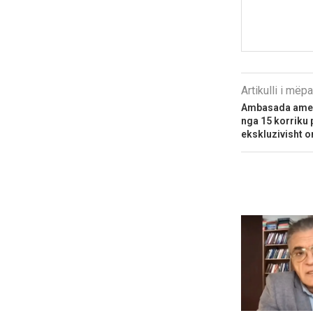
Artikulli i më
Ambasada ameri
nga 15 korriku 
ekskluzivisht o