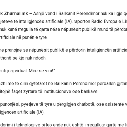
ik Zhurnal.mk –
Asnjë vend i Ballkanit Perëndimor nuk ka ligje q
eteve të inteligjencës artificiale (IA), raporton Radio Evropa e L
 nuk kanë rregulla të qarta nëse nëpunësit publikë mund të përdor
tificiale në punën e tyre.
ne pranojnë se nëpunësit publikë e përdorin inteligjencën artifici
 thonë se kjo nuk ndodh.
ti juaj virtual. Mirë se vini!”
hi me të cilin qytetarët në Ballkanin Perëndimor përballen gjith
itojnë faqet zyrtare të institucioneve ose bankave.
punonjësi, pyetjeve të tyre u përgjigjen chatbotë, ose asistentë vi
gjencën artificiale (IA).
dorimi i teknologjive si kjo ende nuk është i rregulluar qartë me li