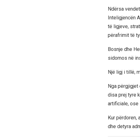
Ndërsa vendet 
Inteligjencën A
të ligjeve, str
përafrimit të t
Bosnje dhe Herc
sidomos në ins
Një ligj i tillë
Nga përgjigjet
disa prej tyre 
artificiale, os
Kur përdoren, 
dhe detyra adm