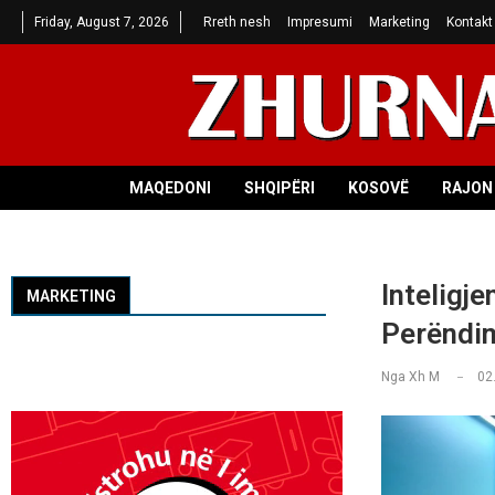
Friday, August 7, 2026
Rreth nesh
Impresumi
Marketing
Kontakt
MAQEDONI
SHQIPËRI
KOSOVË
RAJON 
Inteligje
MARKETING
Perëndi
Nga
Xh M
02