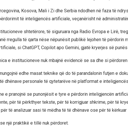
cegovina, Kosova, Mali i Zi dhe Serbia ndodhen në faza të ndry
përdorimit të inteligjencës artificiale, veçanërisht në administratë
stitucioneve shtetërore, të siguruara nga Radio Evropa e Lirë, tre
në rregulla të qarta nëse nëpunësit publikë lejohen të përdorin m
rtificiale, si ChatGPT, Copilot apo Gemini, gjatë kryerjes së punës
ica e institucioneve nuk mbajnë evidencë se sa dhe si përdoren 
mungojnë edhe masat teknike që do të parandalonin futjen e do
të dhënave personale të qytetarëve në platformat e inteligjencës a
ne e pranojnë se punonjësit e tyre e përdorin inteligjencën artifici
te, për të përkthyer tekste, për të korrigjuar shkrime, për të kry
, për të analizuar sasi të mëdha të të dhënave ose për të kërkuar
 se një praktikë e tillë nuk përdoret.