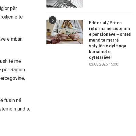
igjor për
ojtjen e të
5
Editorial / Priten
reforma në sistemin
e pensioneve – shteti
nave e mban
mund ta marrë
shtyllën e dytë nga
kursimet e
qytetarëve!
ikush të më
03.08.2026 15:00
të për Radion
Hercegovinë,
ë fusin në
 sisteme mund të