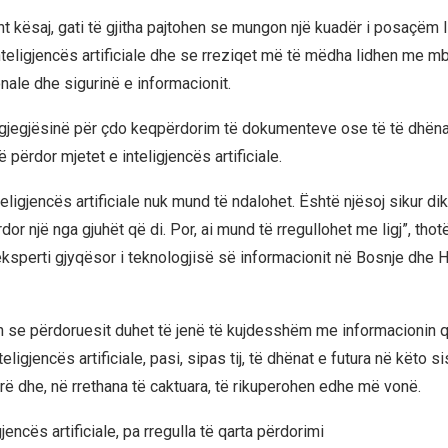
t kësaj, gati të gjitha pajtohen se mungon një kuadër i posaçëm l
teligjencës artificiale dhe se rreziqet më të mëdha lidhen me mbr
ale dhe sigurinë e informacionit.
rgjegjësinë për çdo keqpërdorim të dokumenteve ose të të dhë
 përdor mjetet e inteligjencës artificiale.
teligjencës artificiale nuk mund të ndalohet. Është njësoj sikur d
dor një nga gjuhët që di. Por, ai mund të rregullohet me ligj”, tho
eksperti gjyqësor i teknologjisë së informacionit në Bosnje dhe 
n se përdoruesit duhet të jenë të kujdesshëm me informacionin q
teligjencës artificiale, pasi, sipas tij, të dhënat e futura në këto
rë dhe, në rrethana të caktuara, të rikuperohen edhe më vonë.
gjencës artificiale, pa rregulla të qarta përdorimi