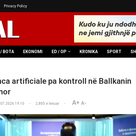
Privacy Policy
/ BOTA
EKONOMI
ED / OP
KRONIKA
SPORT
S
nca artificiale pa kontroll në Ballkanin
mor
A+
A-
.07.2026 19:10
2,805
e lexuar