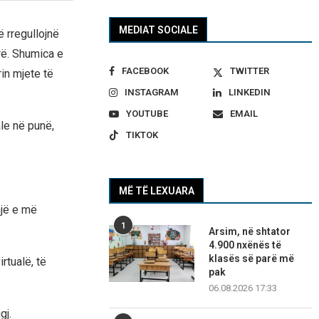
MEDIAT SOCIALE
ë rregullojnë
irë. Shumica e
FACEBOOK
TWITTER
in mjete të
INSTAGRAM
LINKEDIN
YOUTUBE
EMAIL
ale në punë,
TIKTOK
MË TË LEXUARA
një e më
1
Arsim, në shtator
4.900 nxënës të
klasës së parë më
rtualë, të
pak
06.08.2026 17:33
gj.