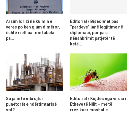
Arsim Idrizi në kulmin e
Editorial / Bisedimet pas
verës po bën gjum dimëror,
“perdeve” janë legjitime në
është rrethuar me tabela
diplomaci, por para
pa...
nënshkrimit patjetër të
ketë...
Sa janë të mbrojtur
Editorial / Kujdes nga virusi i
punëtorët e ndërtimtarisë
Etheve të Nilit – më të
sot?
rrezikuar moshat e...