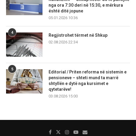
nga ora 7:30 deri në 15:30, e mërkura
është ditë jopune
05.01.2026 10:36
4
Regjistrohet tërmet në Shkup
02.08.2026 22:34
5
Editorial / Priten reforma në sistemin e
pensioneve – shteti mund ta marrë
shtyllën e dytë nga kursimet e
qytetarëve!
03.08.2026 15:00