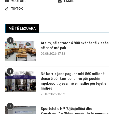
YOUTUBE
EMAIL
TIKTOK
MË TË LEXUARA
1
Arsim, në shtator 4.900 nxënës të klasës
së parë më pak
06.08.2026 17:33
2
Në korrik janë paguar mbi 560 milionë
denarë për kompensime për pushim
mjekësor, pjesa më e madhe për lejet e
lindjes
28.07.2026 15:52
3
Sportelet e NP “Ujësjellësi dhe
Kanalizimi” – Shkup nesër do të punojnë