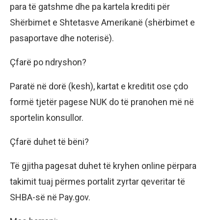
para të gatshme dhe pa kartela krediti për
Shërbimet e Shtetasve Amerikanë (shërbimet e
pasaportave dhe noterisë).
Çfarë po ndryshon?
Paratë në dorë (kesh), kartat e kreditit ose çdo
formë tjetër pagese NUK do të pranohen më në
sportelin konsullor.
Çfarë duhet të bëni?
Të gjitha pagesat duhet të kryhen online përpara
takimit tuaj përmes portalit zyrtar qeveritar të
SHBA-së në Pay.gov.