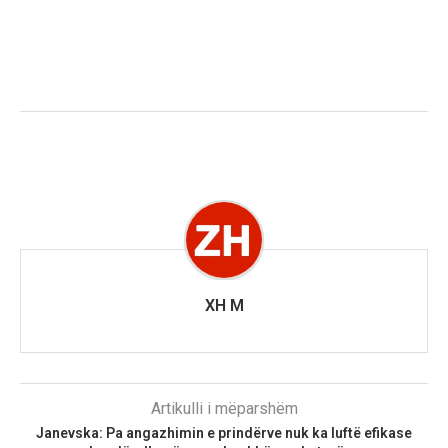
XH M
Artikulli i mëparshëm
Janevska: Pa angazhimin e prindërve nuk ka luftë efikase