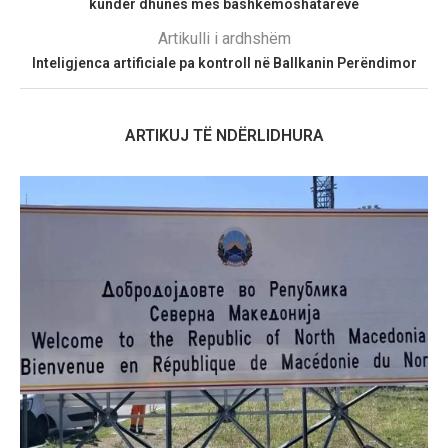
kundër dhunës mes bashkëmoshatarëve
Artikulli i ardhshëm
Inteligjenca artificiale pa kontroll në Ballkanin Perëndimor
ARTIKUJ TË NDËRLIDHURA