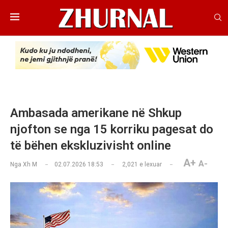
Ambasada amerikane në Shkup
njofton se nga 15 korriku pagesat do
të bëhen ekskluzivisht online
A+
A-
Nga
Xh M
02.07.2026 18:53
2,021
e lexuar