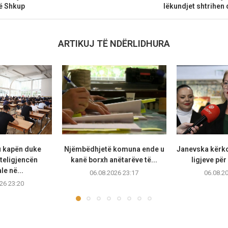
ë Shkup
lëkundjet shtrihen 
ARTIKUJ TË NDËRLIDHURA
u kapën duke
Njëmbëdhjetë komuna ende u
Janevska kërko
teligjencën
kanë borxh anëtarëve të...
ligjeve për
ale në...
06.08.2026 23:17
06.08.2
26 23:20