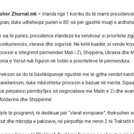
rshor Zhurnal.mk –
Irlanda nga 1 korriku do të marrë presidencën
pian, duke udhëhequr punën e BE-së për gjashtë muajt e ardhsh
 saj të punës, presidenca irlandeze ka vendosur si prioritete zgj
 konkurrencës, vlerave dhe sigurisë. Në këtë kuadër, si vende kry
ocesin e integrimit përmenden Mali i Zi, Shqipëria, Ukraina dhe M
ia e Veriut nuk figuron në listën e prioriteteve të përmendura.
 thekson se do të bashkëpunojë ngushtë me të gjitha vendet kand
 anëtarësim, duke mbështetur procesin e bazuar në merita. Sipas
 japë përparësi përmbylljes së negociatave me Malin e Zi dhe avanc
oldavinë dhe Shqipërinë.
ytë të programit, të dedikuar për “vlerat evropiane”, theksohen sun
eriut dhe mbrojtja e pakicave, në përputhje me nenin 2 të Traktatit 