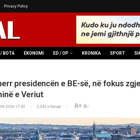
Privacy Policy
/ BOTA
EKONOMI
ED / OP
KRONIKA
SPORT
S
merr presidencën e BE-së, në fokus zgje
në e Veriut
A+
A-
.06.2026 17:43
2,242
e lexuar