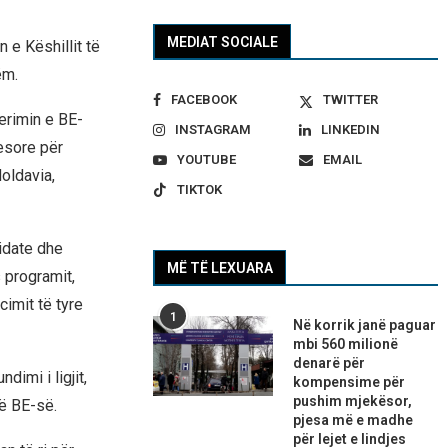
MEDIAT SOCIALE
 e Këshillit të
ëm.
FACEBOOK
TWITTER
erimin e BE-
INSTAGRAM
LINKEDIN
esore për
YOUTUBE
EMAIL
oldavia,
TIKTOK
idate dhe
MË TË LEXUARA
 programit,
imit të tyre
1
Në korrik janë paguar
mbi 560 milionë
denarë për
dimi i ligjit,
kompensime për
pushim mjekësor,
të BE-së.
pjesa më e madhe
për lejet e lindjes