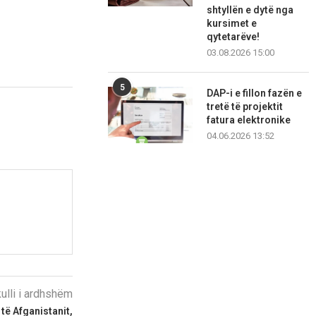
shtyllën e dytë nga
kursimet e
qytetarëve!
03.08.2026 15:00
5
DAP-i e fillon fazën e
tretë të projektit
fatura elektronike
04.06.2026 13:52
kulli i ardhshëm
 të Afganistanit,