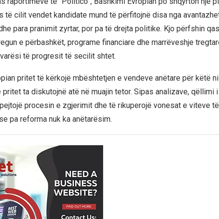
 raportimeve të “Politico”, Bashkimi Evropian po shqyrton një pla
s të cilit vendet kandidate mund të përfitojnë disa nga avantazhe
he para pranimit zyrtar, por pa të drejta politike. Kjo përfshin qas
egun e përbashkët, programe financiare dhe marrëveshje tregtar
arësi të progresit të secilit shtet.
pian pritet të kërkojë mbështetjen e vendeve anëtare për këtë n
 pritet ta diskutojnë atë në muajin tetor. Sipas analizave, qëllimi i
ejtojë procesin e zgjerimit dhe të rikuperojë vonesat e viteve të
n se pa reforma nuk ka anëtarësim.