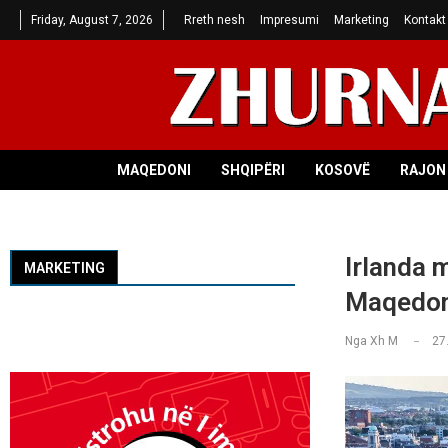
Friday, August 7, 2026
Rreth nesh
Impresumi
Marketing
Kontakt
MAQEDONI
SHQIPËRI
KOSOVË
RAJON 
Irlanda 
MARKETING
Maqedoni
Nga
Xh M
27