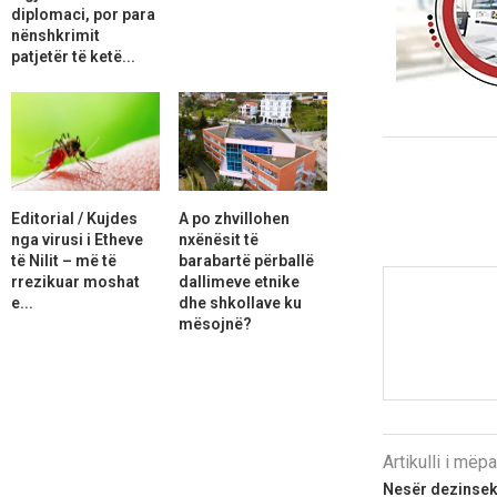
diplomaci, por para
nënshkrimit
patjetër të ketë...
Editorial / Kujdes
A po zhvillohen
nga virusi i Etheve
nxënësit të
të Nilit – më të
barabartë përballë
rrezikuar moshat
dallimeve etnike
e...
dhe shkollave ku
mësojnë?
Artikulli i më
Nesër dezinsek