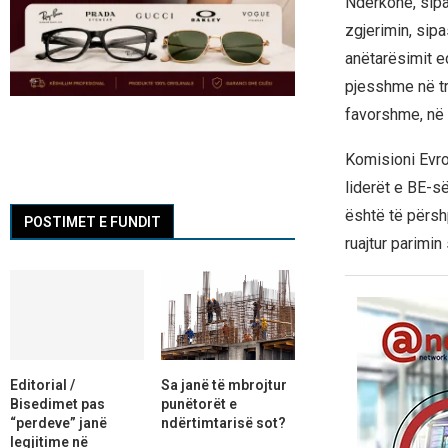
Ndërkohë, sipas
zgjerimin, sipa
anëtarësimit ed
pjesshme në tr
favorshme, në v
Komisioni Evro
liderët e BE-së
është të përshp
POSTIMET E FUNDIT
ruajtur parimi
Editorial /
Sa janë të mbrojtur
Bisedimet pas
punëtorët e
“perdeve” janë
ndërtimtarisë sot?
legjitime në