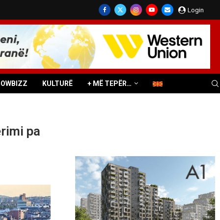
Login
HOWBIZZ
KULTURË
+ MË TEPËR…
rimi pa