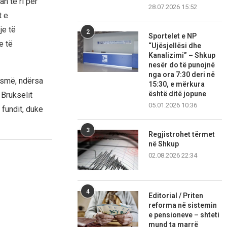
n të ri për
28.07.2026 15:52
t e
je të
2
Sportelet e NP
e të
“Ujësjellësi dhe
Kanalizimi” – Shkup
nesër do të punojnë
nga ora 7:30 deri në
ismë, ndërsa
15:30, e mërkura
është ditë jopune
 Brukselit
05.01.2026 10:36
 fundit, duke
3
Regjistrohet tërmet
në Shkup
02.08.2026 22:34
4
Editorial / Priten
reforma në sistemin
e pensioneve – shteti
mund ta marrë