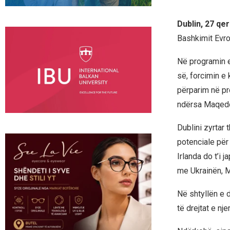
Dublin, 27 qe
Bashkimit Evro
Në programin e
së, forcimin e
përparim në pr
ndërsa Maqedon
Dublini zyrtar
potenciale për
Irlanda do t’i
me Ukrainën, M
Në shtyllën e d
të drejtat e nj