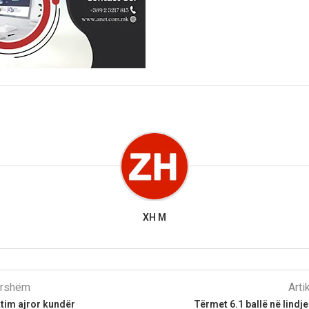
XH M
parshëm
Arti
tim ajror kundër
Tërmet 6.1 ballë në lindje