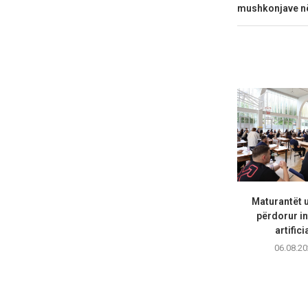
mushkonjave n
Maturantët 
përdorur in
artifici
06.08.20