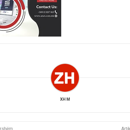
XH M
parshëm
Arti