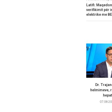
Latifi: Maqedon
verifikimit për 
elektrike me B
Dr. Trajan
helmimeve, r
hepati
07.08.20