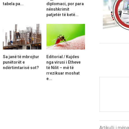
tabela pa...
diplomaci, por para
nënshkrimit
patjetër të ketë...
Sa janë të mbrojtur
Editorial / Kujdes
punëtorët e
nga virusi i Etheve
ndërtimtarisë sot?
të Nilit – më të
rrezikuar moshat
e...
Artikulli i më