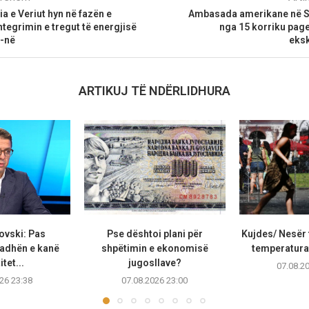
ia e Veriut hyn në fazën e
Ambasada amerikane në S
integrimin e tregut të energjisë
nga 15 korriku pag
E-në
eksk
ARTIKUJ TË NDËRLIDHURA
ovski: Pas
Pse dështoi plani për
Kujdes/ Nesër 
adhën e kanë
shpëtimin e ekonomisë
temperaturat
tet...
jugosllave?
07.08.2
26 23:38
07.08.2026 23:00