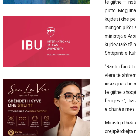
të gjithë – in
plotë. Megjith
kujdesi dhe për
mungon pikëris
ministrja e Ar
kujdestarë të 
Shtëpinë e Kul
“Rasti i fund
vlera të shtrem
incizojnë dhe 
të gjithë shoq
fëmijëve”, tha
e dhunës mes 
Ministrja theks
drejtpërdrejta