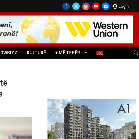
Login
HOWBIZZ
KULTURË
+ MË TEPËR…
të
e