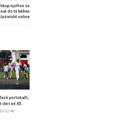
hkup njofton se
esat do të bëhen
luzivisht online
fazë portokalli,
Hapet një tjetër segment i
Lidhjet e lë
 deri në 40...
autostradës Elbasan–Qafë
ekstremit 
Thanë,...
026 22:46
07.08.2
07.08.2026 21:57