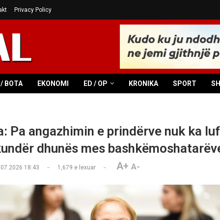
akt
Privacy Policy
/ BOTA
EKONOMI
ED / OP
KRONIKA
SPORT
S
: Pa angazhimin e prindërve nuk ka luf
 kundër dhunës mes bashkëmoshatarëv
A+
A-
.07.2026 18:43
1,679
e lexuar