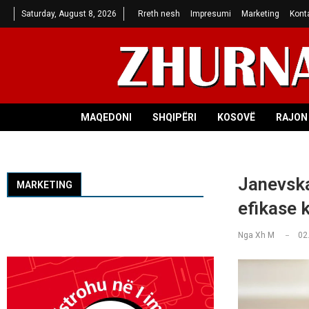
Saturday, August 8, 2026
Rreth nesh
Impresumi
Marketing
Kont
MAQEDONI
SHQIPËRI
KOSOVË
RAJON 
Janevska
MARKETING
efikase
Nga
Xh M
02