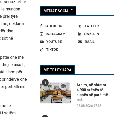
e seriozitet të
ilje mungon
MEDIAT SOCIALE
 prej tyre
hme, deklaroi
FACEBOOK
TWITTER
ndër dhe
INSTAGRAM
LINKEDIN
 sot në
YOUTUBE
EMAIL
TIKTOK
mpatie dhe me
ëndrojnë anash,
MË TË LEXUARA
htë alarm për
t prindërve dhe
1
Arsim, në shtator
ër përballimin
4.900 nxënës të
klasës së parë më
pak
kime të
06.08.2026 17:33
 i sotëm.