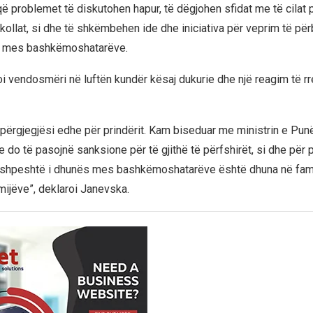
që problemet të diskutohen hapur, të dëgjohen sfidat me të cilat 
hkollat, si dhe të shkëmbehen ide dhe iniciativa për veprim të pë
 mes bashkëmoshatarëve.
oi vendosmëri në luftën kundër kësaj dukurie dhe një reagim të r
 përgjegjësi edhe për prindërit. Kam biseduar me ministrin e Pun
o të pasojnë sanksione për të gjithë të përfshirët, si dhe për pr
i shpeshtë i dhunës mes bashkëmoshatarëve është dhuna në fami
mijëve”, deklaroi Janevska.