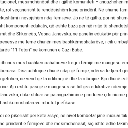
stitucionet, mësimdhënësit dhe i gjithë komuniteti – angazhohen m
atë, rol veçanërisht të rëndësishëm kanë prindërit. Në shumë fam
kushtimi i nevojshëm ndaj fëmijëve. Jo në të gjitha, por në shumë
ht komponenti edukativ, që është baza për një rritje të shëndets
simit dhe Shkencës, Vesna Janevska, në panelin edukativ për pri
nxënësve me temë dhunën mes bashkëmoshatarëve, i cili u mbajt
turës “11 Tetori” në komunën e Gazi Babë.
it i dhunës mes bashkëmoshatarëve tregoi fëmijë me mungesë e
bëruara. Disa ushtrojnë dhunë ndaj një fëmije, ndërsa të tjerët q
argëtohen, në vend që ta ndihmojnë dhe ta mbrojnë. Kjo dhunë ës
ërinë. Ajo është pasojë e mungesës së lidhjes edukative ndërmje
 Janevska, duke shtuar se pa angazhimin e prindërve çdo nismë p
bashkëmoshatarëve mbetet joefikase.
oi se pikërisht për këtë arsye, në nivel kombëtar janë iniciuar ta
 me prindërit e fëmijëve dhe mësimdhënësit, siç ishte edhe takimi