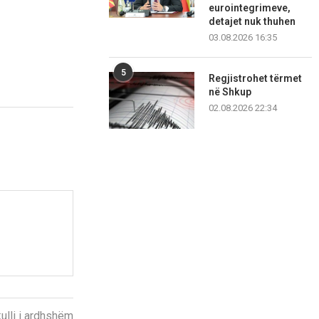
eurointegrimeve,
detajet nuk thuhen
03.08.2026 16:35
5
Regjistrohet tërmet
në Shkup
02.08.2026 22:34
kulli i ardhshëm