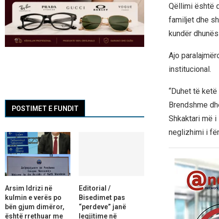
Qëllimi është 
familjet dhe s
kundër dhunës
Ajo paralajmër
institucional.
“Duhet të ketë
Brendshme dhe d
POSTIMET E FUNDIT
Shkaktari më 
neglizhimi i fë
Arsim Idrizi në
Editorial /
kulmin e verës po
Bisedimet pas
bën gjum dimëror,
“perdeve” janë
është rrethuar me
legjitime në