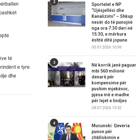
2
përballen
Sportelet e NP
“Ujësjellësi dhe
rbashkët
Kanalizimi” – Shkup
nesër do të punojnë
nga ora 7:30 deri në
15:30, e mërkura
reptë
është ditë jopune
05.01.2026 10:36
ëve të
3
Në korrik janë paguar
indërit e tyre.
mbi 560 milionë
lje dhe
denarë për
kompensime për
pushim mjekësor,
pjesa më e madhe
për lejet e lindjes
28.07.2026 15:52
4
Mucunski: Qeveria
punon për
zhbllokimin e