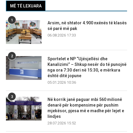
MË TË LEXUARA
1
Arsim, në shtator 4.900 nxënës të klasës
së parë më pak
06.08.2026 17:33
2
Sportelet e NP “Ujësjellësi dhe
Kanalizimi” – Shkup nesër do të punojnë
nga ora 7:30 deri në 15:30, e mërkura
është ditë jopune
05.01.2026 10:36
3
Në korrik janë paguar mbi 560 milionë
denarë për kompensime për pushim
mjekësor, pjesa më e madhe për lejet e
lindjes
28.07.2026 15:52