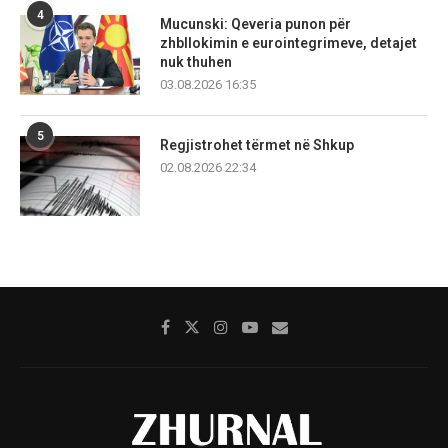
4
Mucunski: Qeveria punon për
zhbllokimin e eurointegrimeve, detajet
nuk thuhen
03.08.2026 16:35
5
Regjistrohet tërmet në Shkup
02.08.2026 22:34