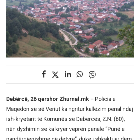
Debërcë, 26 qershor Zhurnal.mk –
Policia e
Maqedonisë së Veriut ka ngritur kallëzim penal ndaj
ish-kryetarit të Komunës së Debërcës, Z.N. (60),
nën dyshimin se ka kryer veprën penale “Punë e
pandërgjegjshme në detyrë”, duke i shkaktuar dëm