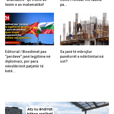
lexim e as matematikë!
pa...
Editorial / Bisedimet pas
Sa janë të mbrojtur
“perdeve” janë legjitime në
punëtorët e ndërtimtarisë
diplomaci, por para
sot?
nënshkrimit patjetër të
ketë...