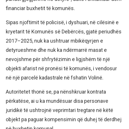
financiar buxhetit të komunës.
Sipas njoftimit të policisë, i dyshuari, në cilësinë e
kryetarit të Komunës së Debërcës, gjatë periudhës
2017–2025, nuk ka ushtruar mbikëqyrjen e
detyrueshme dhe nuk ka ndërmarrë masat e
nevojshme për shfrytëzimin e ligjshëm të një
objekti afarist në pronësi të komunës, i vendosur
në një parcelë kadastrale në fshatin Volinë.
Autoritetet thonë se, pa nënshkruar kontrata
përkatëse, ai u ka mundësuar disa personave
juridikë të ushtrojnë veprimtari tregtare në këtë
objekt pa paguar kompensimin që duhej të derdhej
në buxhetin komunal.