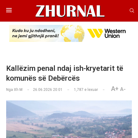
Kallëzim penal ndaj ish-kryetarit të
komunës së Debërcës
A+
A-
Nga
Xh M
26.06.2026 20:01
1,787
e lexuar