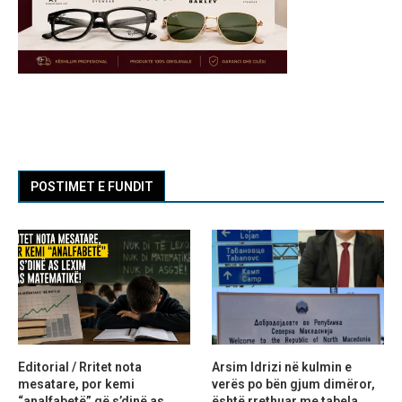
POSTIMET E FUNDIT
Editorial / Rritet nota
Arsim Idrizi në kulmin e
mesatare, por kemi
verës po bën gjum dimëror,
“analfabetë” që s’dinë as
është rrethuar me tabela