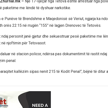
, Zhurnal.mk –
Një 17-vjeçar nga Tetova është arrestuar nga polic
së paketime me lëndë të dyshuar narkotike.
a e Punëve të Brendshme e Maqedonisë së Veriut, ngjarja ka nd
th orës 22:15 në rrugën “155” në lagjen Drenovec të Tetovës.
it ndaj personit janë gjetur dhe sekuestruar pesë paketime me lën
 në njoftimin për Tetovasot.
ndaluar në stacion policor, ndërsa pas dokumentimit të rastit ndaj t
zim penal.
 paraqitet kallëzim sipas nenit 215 të Kodit Penal”, bëjnë të ditur a