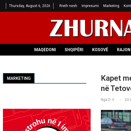
Thursday, August 6, 2026
Rreth nesh
Impresumi
Marketing
Kont
MAQEDONI
SHQIPËRI
KOSOVË
RAJON 
Kapet me
MARKETING
në Tetov
Nga
D. V.
03.