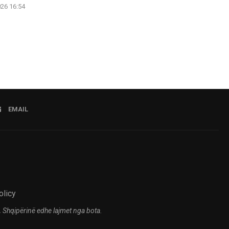
026 16:54
06.08.2026 16:52
EMAIL
olicy
 Shqipërinë edhe lajmet nga bota.