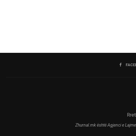
FACE
Rret
Zhurnal.mk është Agjenci e Lajme