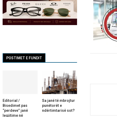
POSTIMET E FUNDIT
Editorial /
Sa janë të mbrojtur
Bisedimet pas
punëtorët e
“perdeve” janë
ndërtimtarisë sot?
legjitime në