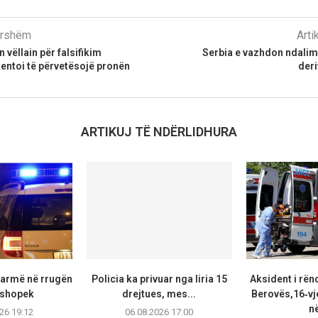
parshëm
Arti
vëllain për falsifikim
Serbia e vazhdon ndalimi
entoi të përvetësojë pronën
deri
ARTIKUJ TË NDËRLIDHURA
armë në rrugën
Policia ka privuar nga liria 15
Aksident i rën
ushopek
drejtues, mes...
Berovës,16‑vj
në
26 19:12
06.08.2026 17:00