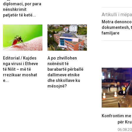
diplomaci, por para
nënshkrimit
Artikulli i më
patjetër të ketë...
Motra denoncon 
dokumentesh, t
familjare
Editorial / Kujdes
A po zhvillohen
nga virusi i Etheve
nxënësit të
të Nilit – më të
barabartë përballë
rrezikuar moshat
dallimeve etnike
e...
dhe shkollave ku
mësojnë?
Konfrontim me 
për Kr
06.08.20