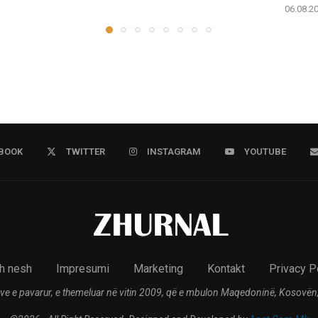
06.08.2
BOOK
TWITTER
INSTAGRAM
YOUTUBE
h nesh
Impresumi
Marketing
Kontakt
Privacy P
ve e pavarur, e themeluar në vitin 2009, që e mbulon Maqedoninë, Kosovën,