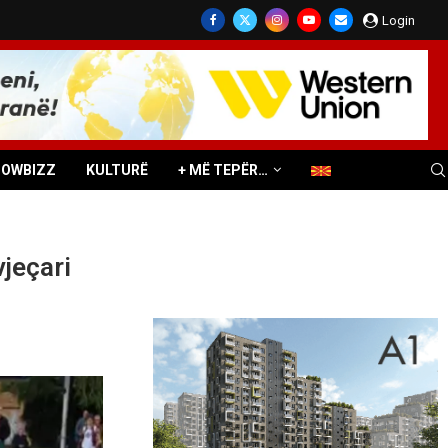
Login
HOWBIZZ
KULTURË
+ MË TEPËR…
jeçari