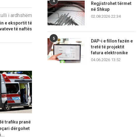
4
Regjistrohet tërmet
në Shkup
kulli i ardhshëm
02.08.2026 22:34
n e eksportit të
vateve të naftës
5
DAP-i e fillon fazën e
tretë të projektit
fatura elektronike
04.06.2026 13:52
dë trafiku pranë
Inçizoi objektin ushtarak në
Kërcënoi prind
eçari dërgohet
Radozhë, arrestohet shtetasi
40-vjeçari
...
gjerman
06.08.2