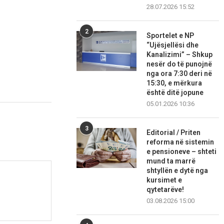
28.07.2026 15:52
2
Sportelet e NP
“Ujësjellësi dhe
Kanalizimi” – Shkup
nesër do të punojnë
nga ora 7:30 deri në
15:30, e mërkura
është ditë jopune
05.01.2026 10:36
3
Editorial / Priten
reforma në sistemin
e pensioneve – shteti
mund ta marrë
shtyllën e dytë nga
kursimet e
qytetarëve!
03.08.2026 15:00