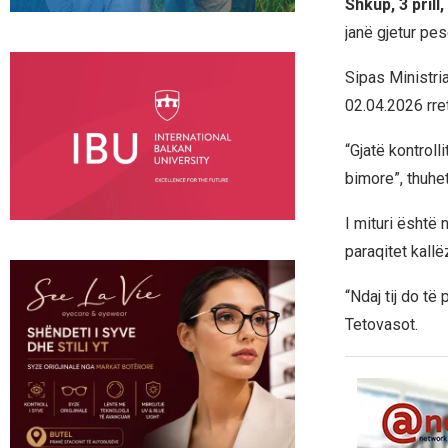
Shkup, 3 prill
janë gjetur pe
Sipas Ministri
02.04.2026 rre
“Gjatë kontroll
bimore”, thuhet
I mituri është 
paraqitet kallë
“Ndaj tij do të
Tetovasot.