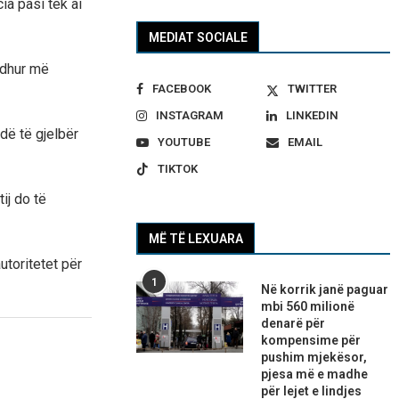
ia pasi tek ai
MEDIAT SOCIALE
odhur më
FACEBOOK
TWITTER
INSTAGRAM
LINKEDIN
dë të gjelbër
YOUTUBE
EMAIL
TIKTOK
ij do të
MË TË LEXUARA
utoritetet për
1
Në korrik janë paguar
mbi 560 milionë
denarë për
kompensime për
pushim mjekësor,
pjesa më e madhe
për lejet e lindjes