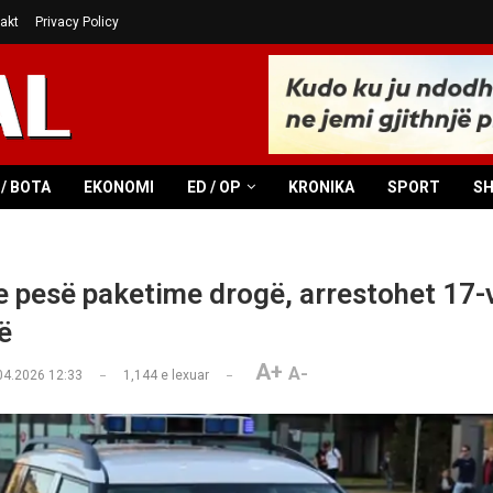
akt
Privacy Policy
/ BOTA
EKONOMI
ED / OP
KRONIKA
SPORT
S
 pesë paketime drogë, arrestohet 17-v
ë
A+
A-
04.2026 12:33
1,144
e lexuar