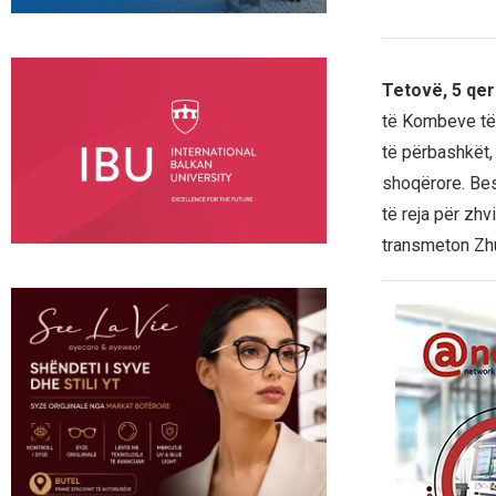
Tetovë, 5 qer
të Kombeve të
të përbashkët, 
shoqërore. Bes
të reja për zhv
transmeton Zhu