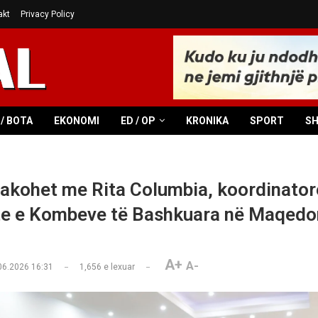
akt
Privacy Policy
/ BOTA
EKONOMI
ED / OP
KRONIKA
SPORT
S
akohet me Rita Columbia, koordinator
e e Kombeve të Bashkuara në Maqedo
A+
A-
06.2026 16:31
1,656
e lexuar