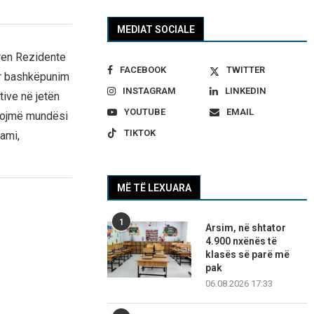
MEDIAT SOCIALE
ren Rezidente
FACEBOOK
TWITTER
ër bashkëpunim
INSTAGRAM
LINKEDIN
tive në jetën
YOUTUBE
EMAIL
ijojmë mundësi
TIKTOK
sami,
MË TË LEXUARA
1
Arsim, në shtator
4.900 nxënës të
klasës së parë më
pak
06.08.2026 17:33