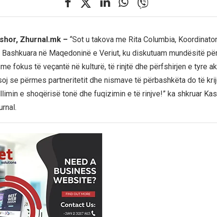
shor, Zhurnal.mk –
“Sot u takova me Rita Columbia, Koordinato
 Bashkuara në Maqedoninë e Veriut, ku diskutuam mundësitë p
me fokus të veçantë në kulturë, të rinjtë dhe përfshirjen e tyre ak
oj se përmes partneritetit dhe nismave të përbashkëta do të kr
illimin e shoqërisë tonë dhe fuqizimin e të rinjve!” ka shkruar Ka
rnal.