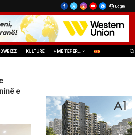
Login
HOWBIZZ
KULTURË
+ MË TEPËR…
e
ninë e