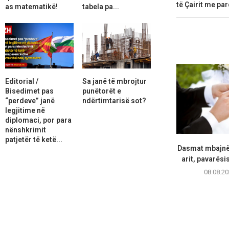
të Çairit me par
as matematikë!
tabela pa...
Editorial /
Sa janë të mbrojtur
Bisedimet pas
punëtorët e
“perdeve” janë
ndërtimtarisë sot?
legjitime në
diplomaci, por para
nënshkrimit
patjetër të ketë...
Dasmat mbajnë 
arit, pavarësi
08.08.20