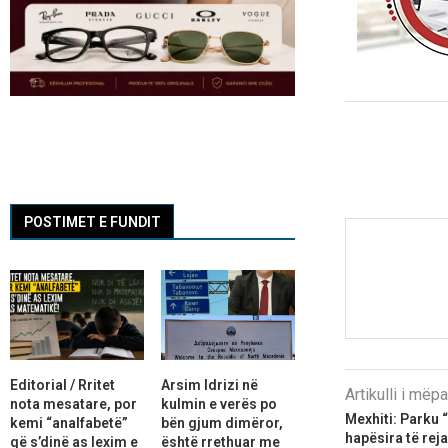
POSTIMET E FUNDIT
Editorial / Rritet
Arsim Idrizi në
Artikulli i më
nota mesatare, por
kulmin e verës po
Mexhiti: Parku 
kemi “analfabetë”
bën gjum dimëror,
hapësira të rej
që s’dinë as lexim e
është rrethuar me