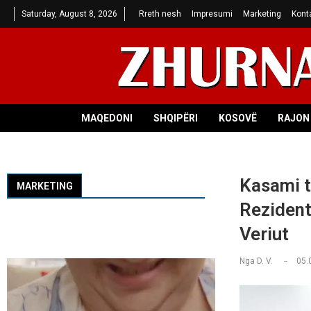
Saturday, August 8, 2026
Rreth nesh
Impresumi
Marketing
Kont
MAQEDONI
SHQIPËRI
KOSOVË
RAJON 
Kasami t
MARKETING
Rezident
Veriut
Nga
D. V.
05.