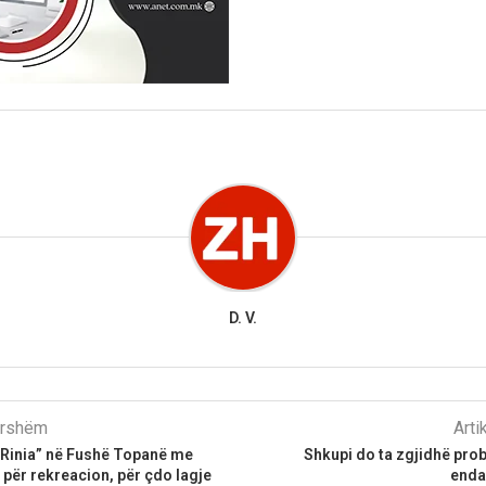
D. V.
parshëm
Arti
“Rinia” në Fushë Topanë me
Shkupi do ta zgjidhë pro
a për rekreacion, për çdo lagje
enda