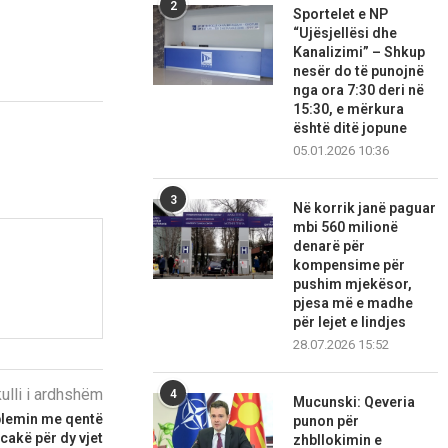
2
Sportelet e NP
“Ujësjellësi dhe
Kanalizimi” – Shkup
nesër do të punojnë
nga ora 7:30 deri në
15:30, e mërkura
është ditë jopune
05.01.2026 10:36
3
Në korrik janë paguar
mbi 560 milionë
denarë për
kompensime për
pushim mjekësor,
pjesa më e madhe
për lejet e lindjes
28.07.2026 15:52
kulli i ardhshëm
4
Mucunski: Qeveria
blemin me qentë
punon për
cakë për dy vjet
zhbllokimin e