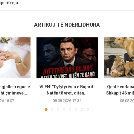
qe të reja
ARTIKUJ TË NDËRLIDHURA
gjallë tregun e
VLEN: “Dyfytyrësia e Bujarit:
Qentë endaca
sht çmimeve...
Natën të vret, ditën...
Shkupit 46 mil
26 18:07
08.08.2026 17:34
08.08.2