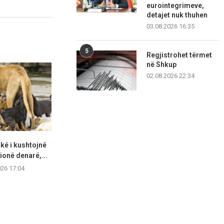
eurointegrimeve,
detajet nuk thuhen
03.08.2026 16:35
5
Regjistrohet tërmet
në Shkup
02.08.2026 22:34
kë i kushtojnë
Kodi i ri zgjedhor mbetet i
Vala e të nxe
ionë denarë,...
bllokuar, Selmani:...
nga temp
026 17:04
08.08.2026 16:59
08.08.2