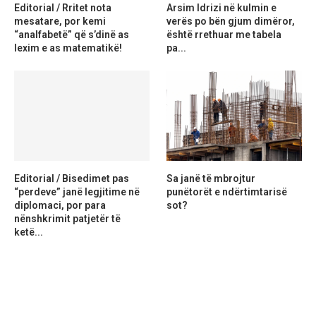
Editorial / Rritet nota
Arsim Idrizi në kulmin e
mesatare, por kemi
verës po bën gjum dimëror,
“analfabetë” që s’dinë as
është rrethuar me tabela
lexim e as matematikë!
pa...
Editorial / Bisedimet pas
Sa janë të mbrojtur
“perdeve” janë legjitime në
punëtorët e ndërtimtarisë
diplomaci, por para
sot?
nënshkrimit patjetër të
ketë...