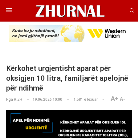
Kërkohet urgjentisht aparat për
oksigjen 10 litra, familjarët apelojnë
për ndihmë
A+
A-
Nga
R.ZH
19.06.2026 10:00
1,581
e lexuar