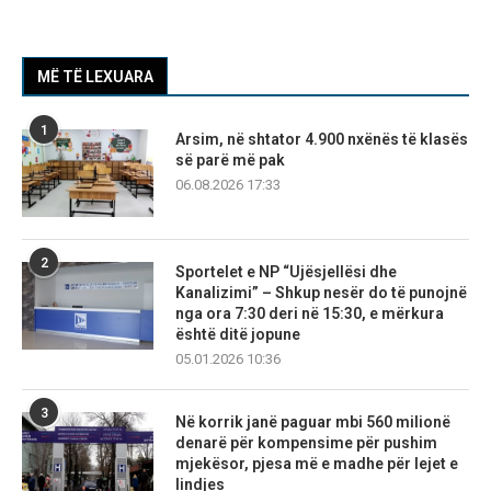
MË TË LEXUARA
1
Arsim, në shtator 4.900 nxënës të klasës
së parë më pak
06.08.2026 17:33
2
Sportelet e NP “Ujësjellësi dhe
Kanalizimi” – Shkup nesër do të punojnë
nga ora 7:30 deri në 15:30, e mërkura
është ditë jopune
05.01.2026 10:36
3
Në korrik janë paguar mbi 560 milionë
denarë për kompensime për pushim
mjekësor, pjesa më e madhe për lejet e
lindjes