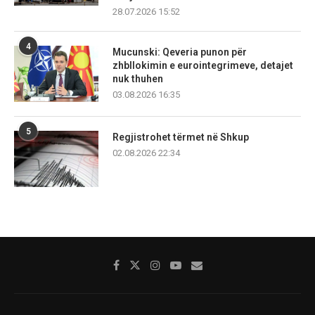
28.07.2026 15:52
4
Mucunski: Qeveria punon për
zhbllokimin e eurointegrimeve, detajet
nuk thuhen
03.08.2026 16:35
5
Regjistrohet tërmet në Shkup
02.08.2026 22:34