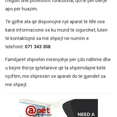
rregullt dhe plotësisht funksional, qoftë për blerje
apo për huazim.
Të gjithë ata që disponojnë një aparat të tillë ose
kanë informacione se ku mund të sigurohet, luten
të kontaktojnë sa më shpejt në numrin e
telefonit:
071 343 308
.
Familjarët shprehin mirënjohje për çdo ndihmë dhe
u bëjnë thirrje qytetarëve që ta shpërndajnë këtë
njoftim, me shpresën se aparati do të gjendet sa
më shpejt.